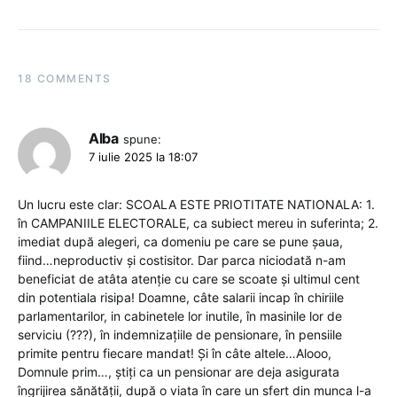
18 COMMENTS
Alba
spune:
7 iulie 2025 la 18:07
Un lucru este clar: SCOALA ESTE PRIOTITATE NATIONALA: 1.
în CAMPANIILE ELECTORALE, ca subiect mereu in suferinta; 2.
imediat după alegeri, ca domeniu pe care se pune șaua,
fiind…neproductiv și costisitor. Dar parca niciodată n-am
beneficiat de atâta atenție cu care se scoate și ultimul cent
din potentiala risipa! Doamne, câte salarii incap în chiriile
parlamentarilor, in cabinetele lor inutile, în masinile lor de
serviciu (???), în indemnizațiile de pensionare, în pensiile
primite pentru fiecare mandat! Și în câte altele…Alooo,
Domnule prim…, știți ca un pensionar are deja asigurata
îngrijirea sănătății, după o viata în care un sfert din munca l-a