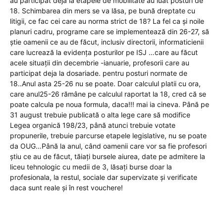
au participat deja la etapele de mobilitate au luat posturi de
18. Schimbarea din mers se va lăsa, pe bună dreptate cu
litigii, ce fac cei care au norma strict de 18? La fel ca și noile
planuri cadru, programe care se implementează din 26-27, să
știe oamenii ce au de făcut, inclusiv directorii, informaticienii
care lucrează la evidența posturilor pe ISJ …care au făcut
acele situații din decembrie -ianuarie, profesorii care au
participat deja la dosariade. pentru posturi normate de
18..Anul asta 25-26 nu se poate. Doar calculul platii cu ora,
care anul25-26 rămâne pe calculul raportat la 18, cred că se
poate calcula pe noua formula, daca!!! mai ia cineva. Până pe
31 august trebuie publicată o alta lege care să modifice
Legea organică 198/23, până atunci trebuie votate
propunerile, trebuie parcurse etapele legislative, nu se poate
da OUG…Până la anul, când oamenii care vor sa fie profesori
știu ce au de făcut, tăiați bursele aiurea, date pe admitere la
liceu tehnologic cu medii de 3, lăsați burse doar la
profesionala, la restul, sociale dar supervizate și verificate
daca sunt reale și în rest vouchere!