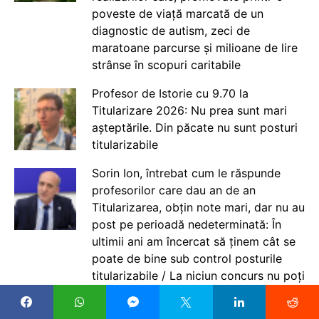
poveste de viață marcată de un
diagnostic de autism, zeci de
maratoane parcurse și milioane de lire
strânse în scopuri caritabile
Profesor de Istorie cu 9.70 la
Titularizare 2026: Nu prea sunt mari
așteptările. Din păcate nu sunt posturi
titularizabile
Sorin Ion, întrebat cum le răspunde
profesorilor care dau an de an
Titularizarea, obțin note mari, dar nu au
post pe perioadă nedeterminată: În
ultimii ani am încercat să ținem cât se
poate de bine sub control posturile
titularizabile / La niciun concurs nu poți
garanta de la început asigurarea unui
post