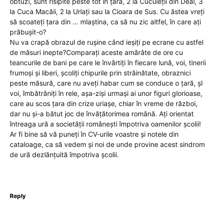
obtuzi, sunt risipite peste tot în țara, 2 la Cucuieții din Deal, 3
la Cuca Macăii, 2 la Urlați sau la Cioara de Sus. Cu ăstea vreți
să scoateți țara din … mlaștina, ca să nu zic altfel, în care ați
prăbușit-o?
Nu va crapă obrazul de rușine când ieșiți pe ecrane cu astfel
de măsuri inepte?Comparați aceste amărâte de ore cu
teancurile de bani pe care le învârtiți în fiecare lună, voi, tinerii
frumoși și liberi, școliți chipurile prin străinătate, obraznici
peste măsură, care nu aveți habar cum se conduce o țară, șI
voi, îmbătrâniți în rele, așa-ziși urmași ai unor figuri glorioase,
care au scos țara din crize uriașe, chiar în vreme de război,
dar nu și-a bătut joc de învățătorimea română. Ați orientat
întreaga ură a societății românești împotriva oamenilor școlii!
Ar fi bine să vă puneți în CV-urile voastre și notele din
cataloage, ca să vedem și noi de unde provine acest sindrom
de ură dezlănțuită împotriva școlii.
Reply