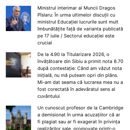
Ministrul interimar al Muncii Dragos
Pîslaru: În urma ultimelor discuții cu
ministrul Educației lucrurile sunt mult
îmbunătățite față de varianta publicată
pe 17 iulie / Sectorul educației este
crucial
De la 4.90 la Titularizare 2026, o
învățătoare din Sibiu a primit nota 8.70
după contestație: Când am văzut nota
inițială, nu mă puteam opri din plâns.
Mi-am dat seama că lucrarea mea nu a
fost corectată în adevăratul sens al
cuvântului
Un cunoscut profesor de la Cambridge
a demisionat în urma acuzațiilor că ar
fi plagiat sau ar fi exagerat în privința
realizărilor sale, promovate printr-o