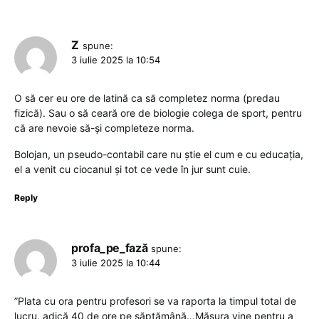
Z
spune:
3 iulie 2025 la 10:54
O să cer eu ore de latină ca să completez norma (predau
fizică). Sau o să ceară ore de biologie colega de sport, pentru
că are nevoie să-și completeze norma.
Bolojan, un pseudo-contabil care nu știe el cum e cu educația,
el a venit cu ciocanul și tot ce vede în jur sunt cuie.
Reply
profa_pe_fază
spune:
3 iulie 2025 la 10:44
”Plata cu ora pentru profesori se va raporta la timpul total de
lucru, adică 40 de ore pe săptămână…Măsura vine pentru a