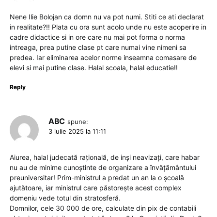
Nene Ilie Bolojan ca domn nu va pot numi. Stiti ce ati declarat
in realitate?!! Plata cu ora sunt acolo unde nu este acoperire in
cadre didactice si in ore care nu mai pot forma o norma
intreaga, prea putine clase pt care numai vine nimeni sa
predea. Iar eliminarea acelor norme inseamna comasare de
elevi si mai putine clase. Halal scoala, halal educatie!!
Reply
ABC
spune:
3 iulie 2025 la 11:11
Aiurea, halal judecată rațională, de inși neavizați, care habar
nu au de minime cunoștinte de organizare a învățământului
preuniversitar! Prim-ministrul a predat un an la o școală
ajutătoare, iar ministrul care păstorește acest complex
domeniu vede totul din stratosferă.
Domnilor, cele 30 000 de ore, calculate din pix de contabili