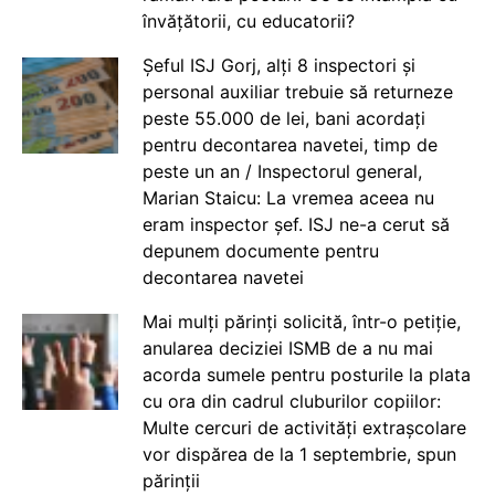
învățătorii, cu educatorii?
Șeful ISJ Gorj, alți 8 inspectori și
personal auxiliar trebuie să returneze
peste 55.000 de lei, bani acordați
pentru decontarea navetei, timp de
peste un an / Inspectorul general,
Marian Staicu: La vremea aceea nu
eram inspector șef. ISJ ne-a cerut să
depunem documente pentru
decontarea navetei
Mai mulți părinți solicită, într-o petiție,
anularea deciziei ISMB de a nu mai
acorda sumele pentru posturile la plata
cu ora din cadrul cluburilor copiilor:
Multe cercuri de activități extrașcolare
vor dispărea de la 1 septembrie, spun
părinții