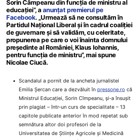
Sorin Câmpeanu din funcția de ministru al
educației”, a
anunțat premierul pe
Facebook
. „Urmează să ne consultăm în
Partidul Național Liberal și în cadrul coaliției
de guvernare și să validăm, cu celeritate,
propunerea pe care o voi înainta domnului
președinte al României, Klaus Iohannis,
pentru funcția de ministru”, mai spune
Nicolae Ciucă.
Scandalul a pornit de la ancheta jurnalistei
Emilia Șercan care a dezvăluit în
pressone.ro
că
Ministrul Educației, Sorin Cîmpeanu, și-a însușit
prin plagiat – într-un curs de specialitate – 13
capitole publicate anterior în mod repetat sub
semnătura altor doi profesori de la
Universitatea de Științe Agricole și Medicină