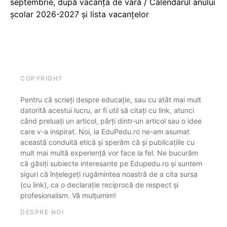
septembrie, după vacanța de vară / Calendarul anului
școlar 2026-2027 și lista vacanțelor
COPYRIGHT
Pentru că scrieți despre educație, sau cu atât mai mult
datorită acestui lucru, ar fi util să citați cu link, atunci
când preluați un articol, părți dintr-un articol sau o idee
care v-a inspirat. Noi, la EduPedu.ro ne-am asumat
această conduită etică și sperăm că și publicațiile cu
mult mai multă experiență vor face la fel. Ne bucurăm
că găsiți subiecte interesante pe Edupedu.ro și suntem
siguri că înțelegeți rugămintea noastră de a cita sursa
(cu link), ca o declarație reciprocă de respect și
profesionalism. Vă mulțumim!
DESPRE NOI