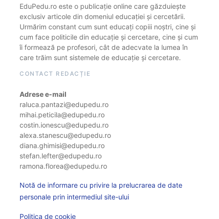
EduPedu.ro este o publicație online care găzduiește
exclusiv articole din domeniul educației și cercetării.
Urmărim constant cum sunt educați copiii noștri, cine și
cum face politicile din educație și cercetare, cine și cum
îi formează pe profesori, cât de adecvate la lumea în
care trăim sunt sistemele de educație și cercetare.
CONTACT REDACȚIE
Adrese e-mail
raluca.pantazi@edupedu.ro
mihai.peticila@edupedu.ro
costin.ionescu@edupedu.ro
alexa.stanescu@edupedu.ro
diana.ghimisi@edupedu.ro
stefan.lefter@edupedu.ro
ramona.florea@edupedu.ro
Notă de informare cu privire la prelucrarea de date
personale prin intermediul site-ului
Politica de cookie