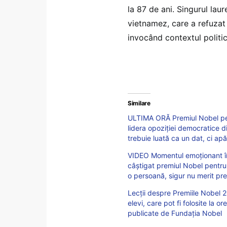
la 87 de ani. Singurul lau
vietnamez, care a refuzat 
invocând contextul politi
Similare
ULTIMA ORĂ Premiul Nobel pe
lidera opoziției democratice d
trebuie luată ca un dat, ci ap
VIDEO Momentul emoționant în
câștigat premiul Nobel pentr
o persoană, sigur nu merit pre
Lecții despre Premiile Nobel 2
elevi, care pot fi folosite la o
publicate de Fundația Nobel