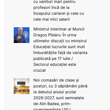
cu venituri mari pentru
profesori încă de la
începutul carierei și cele cu
cele mai mici salarii
Ministrul interimar al Muncii
Dragos Pîslaru: În urma
ultimelor discuții cu ministrul
Educației lucrurile sunt mult
îmbunătățite față de varianta
publicată pe 17 iulie /
Sectorul educației este
crucial
Noi comasări de clase și
posturi, cu 3 săptămâni până
la debutul anului școlar
2026-2027, sunt semnalate
de Alin Badea, prim-
vicepreședinte USLI