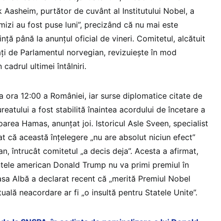
ik Aasheim, purtător de cuvânt al Institutului Nobel, a
mizi au fost puse luni”, precizând că nu mai este
nță până la anunțul oficial de vineri. Comitetul, alcătuit
i de Parlamentul norvegian, revizuiește în mod
 cadrul ultimei întâlniri.
 la ora 12:00 a României, iar surse diplomatice citate de
reatului a fost stabilită înaintea acordului de încetare a
uparea Hamas, anunțat joi. Istoricul Asle Sveen, specialist
at că această înțelegere „nu are absolut niciun efect”
an, întrucât comitetul „a decis deja”. Acesta a afirmat,
tele american Donald Trump nu va primi premiul în
Casa Albă a declarat recent că „merită Premiul Nobel
uală neacordare ar fi „o insultă pentru Statele Unite”.