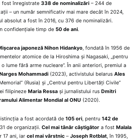
au fost înregistrate
338 de nominalizări
– 244 de
ații – un număr semnificativ mai mare decât în 2024,
l absolut a fost în 2016, cu 376 de nominalizări.
n confidențiale timp de
50 de ani
.
Mișcarea japoneză Nihon Hidankyo
, fondată în 1956 de
mentelor atomice de la Hiroshima și Nagasaki, „pentru
 o lume fără arme nucleare”. În anii anteriori, premiul a
Narges Mohammadi
(2023), activistului belarus
Ales
„Memorial” (Rusia) și „Centrul pentru Libertăți Civile”
ei filipineze
Maria Ressa
și jurnalistului rus
Dmitri
ramului Alimentar Mondial al ONU
(2020).
 distincția a fost acordată de
105 ori
, pentru
142 de
31 de organizații.
Cel mai tânăr câștigător
a fost
Malala
r 17 ani, iar
cel mai vârstnic
–
Joseph Rotblat
, în 1995,