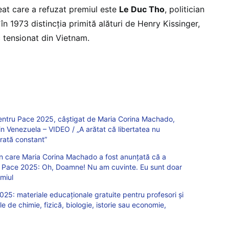
reat care a refuzat premiul este
Le Duc Tho
, politician
în 1973 distincția primită alături de Henry Kissinger,
c tensionat din Vietnam.
ntru Pace 2025, câștigat de Maria Corina Machado,
in Venezuela – VIDEO / „A arătat că libertatea nu
ărată constant”
 care Maria Corina Machado a fost anunțată că a
u Pace 2025: Oh, Doamne! Nu am cuvinte. Eu sunt doar
miul
025: materiale educaționale gratuite pentru profesori și
rele de chimie, fizică, biologie, istorie sau economie,