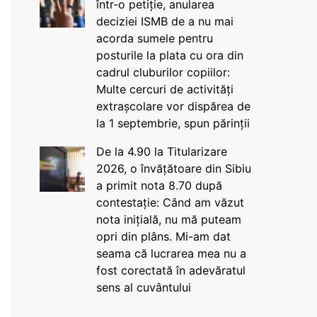
într-o petiție, anularea
deciziei ISMB de a nu mai
acorda sumele pentru
posturile la plata cu ora din
cadrul cluburilor copiilor:
Multe cercuri de activități
extrașcolare vor dispărea de
la 1 septembrie, spun părinții
De la 4.90 la Titularizare
2026, o învățătoare din Sibiu
a primit nota 8.70 după
contestație: Când am văzut
nota inițială, nu mă puteam
opri din plâns. Mi-am dat
seama că lucrarea mea nu a
fost corectată în adevăratul
sens al cuvântului