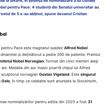
 de la SNSPA, în ședința de nominalizare a lui Donald
bel pentru Pace: 4 studenți din Senatul universitar au
 restul de 5 s-au abținut, spune decanul Cristian
obel
el pentru Pace este magnatul suedez
Alfred Nobel
 dinamitei și deținătorul a peste 300 de patente. Premiul
itetul Nobel Norvegian
, format din cinci membri aleși
ani. Medalia din aur masiv poartă chipul lui Alfred
e sculptorul norvegian
Gustav Vigeland
. Este
singurul
a Oslo
, în timp ce celelalte sunt anunțate la Stockholm,
rea nominalizărilor pentru ediția din 2025 a fost
31