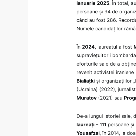
ianuarie 2025
. În total, 
persoane și 94 de organiz
când au fost 286. Recordu
Numele candidaților rămâ
În
2024
, laureatul a fost
supraviețuitorii bombarda
eforturile sale de a obține
revenit activistei iraniene
Bialiațki
și organizațiilor 
(Ucraina) (2022), jurnalist
Muratov
(2021) sau
Prog
De-a lungul istoriei sale,
laureați
– 111 persoane și 
Yousafzai
, în 2014, la doa