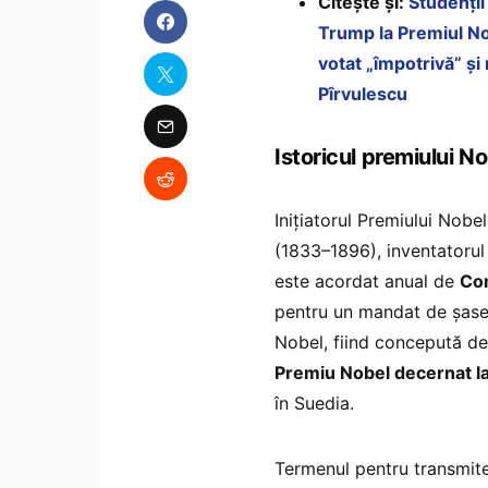
Citește și:
Studenții
Trump la Premiul No
votat „împotrivă” și
Pîrvulescu
Istoricul premiului N
Inițiatorul Premiului Nob
(1833–1896), inventatorul
este acordat anual de
Com
pentru un mandat de șase 
Nobel, fiind concepută d
Premiu Nobel decernat l
în Suedia.
Termenul pentru transmite