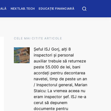
OALĂ
NEXTLAB.TECH
EDUCAȚIE FINANCIARĂ
CELE MAI CITITE ARTICOLE
Șeful ISJ Gorj, alți 8
inspectori și personal
auxiliar trebuie să returneze
peste 55.000 de lei, bani
acordați pentru decontarea
navetei, timp de peste un an
/ Inspectorul general, Marian
Staicu: La vremea aceea nu
eram inspector șef. ISJ ne-a
cerut să depunem
documente pentru