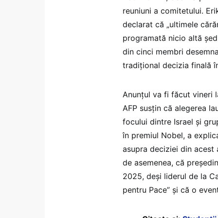
reuniuni a comitetului. Er
declarat că „ultimele cără
programată nicio altă ședi
din cinci membri desemnaț
tradițional decizia finală în
Anunțul va fi făcut vineri
AFP susțin că alegerea lau
focului dintre Israel și gr
în premiul Nobel, a explic
asupra deciziei din acest 
de asemenea, că președin
2025, deși liderul de la 
pentru Pace” și că o event