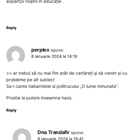
expârtzii noștrii în educație .
Reply
perplex
spune:
8 ianuarie 2024 la 14:19
>> ar trebui să nu mai fim atât de certăreți și să venim și cu
probleme pe alt subiect
Sa-i cante habarnistei si politrucului „O lume minunata”.
Prostia la putere inseamna haos.
Reply
Dna Trandafir
spune:
8 ianuarie 2024 la 19:41