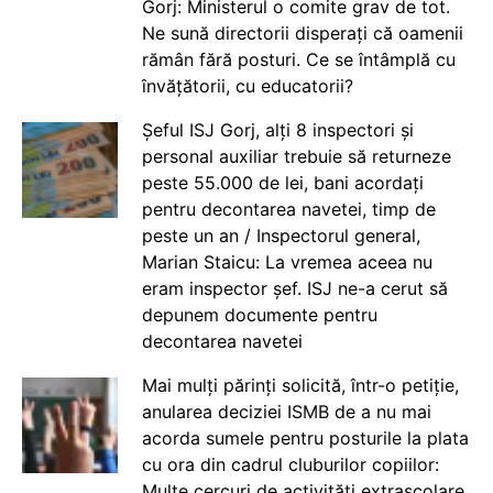
Gorj: Ministerul o comite grav de tot.
Ne sună directorii disperați că oamenii
rămân fără posturi. Ce se întâmplă cu
învățătorii, cu educatorii?
Șeful ISJ Gorj, alți 8 inspectori și
personal auxiliar trebuie să returneze
peste 55.000 de lei, bani acordați
pentru decontarea navetei, timp de
peste un an / Inspectorul general,
Marian Staicu: La vremea aceea nu
eram inspector șef. ISJ ne-a cerut să
depunem documente pentru
decontarea navetei
Mai mulți părinți solicită, într-o petiție,
anularea deciziei ISMB de a nu mai
acorda sumele pentru posturile la plata
cu ora din cadrul cluburilor copiilor:
Multe cercuri de activități extrașcolare