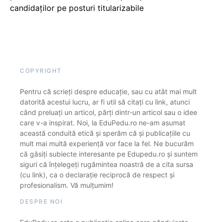
candidaților pe posturi titularizabile
COPYRIGHT
Pentru că scrieți despre educație, sau cu atât mai mult
datorită acestui lucru, ar fi util să citați cu link, atunci
când preluați un articol, părți dintr-un articol sau o idee
care v-a inspirat. Noi, la EduPedu.ro ne-am asumat
această conduită etică și sperăm că și publicațiile cu
mult mai multă experiență vor face la fel. Ne bucurăm
că găsiți subiecte interesante pe Edupedu.ro și suntem
siguri că înțelegeți rugămintea noastră de a cita sursa
(cu link), ca o declarație reciprocă de respect și
profesionalism. Vă mulțumim!
DESPRE NOI