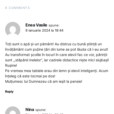
6 COMMENTS
Enea Vasile
spune:
9 ianuarie 2024 la 18:44
Toţi sunt o apă şi-un pământ! Au distrus cu bună ştiinţă un
învăţământ cum puţine ţări din lume se pot lăuda că l-au avut!
Au transformat şcolile în locuri în care elevii fac ce vor, părinţii
sunt ,,stăpânii inelelor”, iar cadrele didactice nişte mici slujbaşi!
Ruşine!
Pe vremea mea tablele erau din lemn şi elevii inteligenţi. Acum
înţeleg că este tocmai pe dos!
Mulţumesc lui Dumnezeu că am ieşit la pensie!
Reply
Nina
spune: