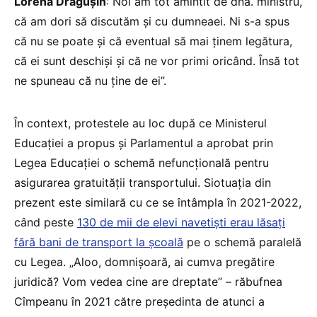
Lorena Drăgușin
: Noi am tot amintit de dna. ministru,
că am dori să discutăm și cu dumneaei. Ni s-a spus
că nu se poate și că eventual să mai ținem legătura,
că ei sunt deschiși și că ne vor primi oricând. Însă tot
ne spuneau că nu ține de ei”.
În context, protestele au loc după ce Ministerul
Educației a propus și Parlamentul a aprobat prin
Legea Educației o schemă nefuncțională pentru
asigurarea gratuității transportului. Siotuația din
prezent este similară cu ce se întâmpla în 2021-2022,
când peste
130 de mii de elevi navetiști erau lăsați
fără bani de transport la școală
pe o schemă paralelă
cu Legea. „Aloo, domnișoară, ai cumva pregătire
juridică? Vom vedea cine are dreptate” – răbufnea
Cîmpeanu în 2021 către președinta de atunci a