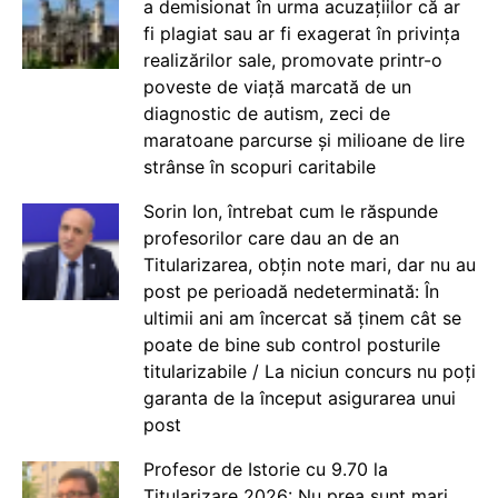
a demisionat în urma acuzațiilor că ar
fi plagiat sau ar fi exagerat în privința
realizărilor sale, promovate printr-o
poveste de viață marcată de un
diagnostic de autism, zeci de
maratoane parcurse și milioane de lire
strânse în scopuri caritabile
Sorin Ion, întrebat cum le răspunde
profesorilor care dau an de an
Titularizarea, obțin note mari, dar nu au
post pe perioadă nedeterminată: În
ultimii ani am încercat să ținem cât se
poate de bine sub control posturile
titularizabile / La niciun concurs nu poți
garanta de la început asigurarea unui
post
Profesor de Istorie cu 9.70 la
Titularizare 2026: Nu prea sunt mari