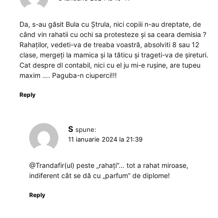
Da, s-au găsit Bula cu Ștrula, nici copiii n-au dreptate, de
când vin rahatii cu ochi sa protesteze și sa ceara demisia ?
Rahaților, vedeti-va de treaba voastră, absolviti 8 sau 12
clase, mergeți la mamica și la tăticu și trageti-va de șireturi.
Cat despre dl contabil, nici cu el ju mi-e rușine, are tupeu
maxim …. Paguba-n ciuperci!!!
Reply
S
spune:
11 ianuarie 2024 la 21:39
@Trandafir(ul) peste „rahați”… tot a rahat miroase,
indiferent cât se dă cu „parfum” de diplome!
Reply