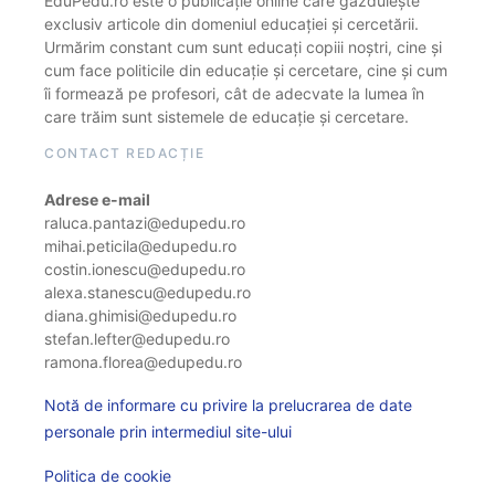
EduPedu.ro este o publicație online care găzduiește
exclusiv articole din domeniul educației și cercetării.
Urmărim constant cum sunt educați copiii noștri, cine și
cum face politicile din educație și cercetare, cine și cum
îi formează pe profesori, cât de adecvate la lumea în
care trăim sunt sistemele de educație și cercetare.
CONTACT REDACȚIE
Adrese e-mail
raluca.pantazi@edupedu.ro
mihai.peticila@edupedu.ro
costin.ionescu@edupedu.ro
alexa.stanescu@edupedu.ro
diana.ghimisi@edupedu.ro
stefan.lefter@edupedu.ro
ramona.florea@edupedu.ro
Notă de informare cu privire la prelucrarea de date
personale prin intermediul site-ului
Politica de cookie