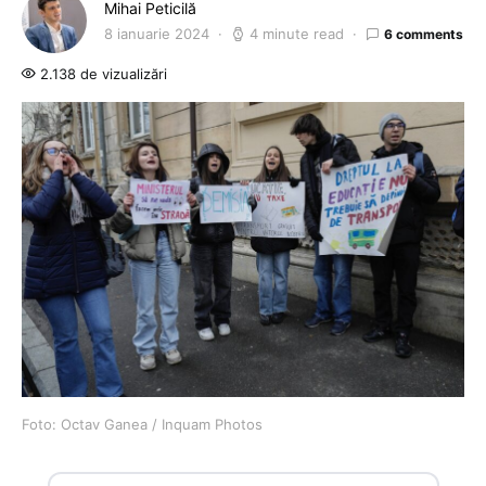
Mihai Peticilă
8 ianuarie 2024
4 minute read
6 comments
2.138 de vizualizări
Foto: Octav Ganea / Inquam Photos