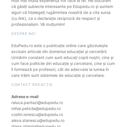
mult mai multă experiență vor face la fel. Ne bucurăm
că găsiți subiecte interesante pe Edupedu.ro și suntem
siguri că înțelegeți rugămintea noastră de a cita sursa
(cu link), ca o declarație reciprocă de respect și
profesionalism. Vă mulțumim!
DESPRE NOI
EduPedu.ro este o publicație online care găzduiește
exclusiv articole din domeniul educației și cercetării.
Urmărim constant cum sunt educați copiii noștri, cine și
cum face politicile din educație și cercetare, cine și cum
îi formează pe profesori, cât de adecvate la lumea în
care trăim sunt sistemele de educație și cercetare.
CONTACT REDACȚIE
Adrese e-mail
raluca.pantazi@edupedu.ro
mihai.peticila@edupedu.ro
costin.ionescu@edupedu.ro
alexa.stanescu@edupedu.ro
diana.ghimisi@edupedu.ro