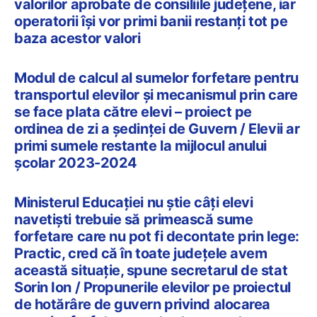
valorilor aprobate de consiliile judeţene, iar
operatorii își vor primi banii restanți tot pe
baza acestor valori
Modul de calcul al sumelor forfetare pentru
transportul elevilor și mecanismul prin care
se face plata către elevi – proiect pe
ordinea de zi a ședinței de Guvern / Elevii ar
primi sumele restante la mijlocul anului
școlar 2023-2024
Ministerul Educației nu știe câți elevi
navetiști trebuie să primească sume
forfetare care nu pot fi decontate prin lege:
Practic, cred că în toate județele avem
această situație, spune secretarul de stat
Sorin Ion / Propunerile elevilor pe proiectul
de hotărâre de guvern privind alocarea