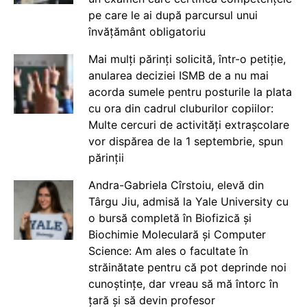
pe care le ai după parcursul unui
învățământ obligatoriu
Mai mulți părinți solicită, într-o petiție,
anularea deciziei ISMB de a nu mai
acorda sumele pentru posturile la plata
cu ora din cadrul cluburilor copiilor:
Multe cercuri de activități extrașcolare
vor dispărea de la 1 septembrie, spun
părinții
Andra-Gabriela Cîrstoiu, elevă din
Târgu Jiu, admisă la Yale University cu
o bursă completă în Biofizică și
Biochimie Moleculară și Computer
Science: Am ales o facultate în
străinătate pentru că pot deprinde noi
cunoștințe, dar vreau să mă întorc în
țară și să devin profesor