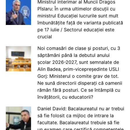
Ministrul interimar al Muncii Dragos
Pîslaru: În urma ultimelor discuții cu
ministrul Educației lucrurile sunt mult
îmbunătățite față de varianta publicată
pe 17 iulie / Sectorul educației este
crucial
Noi comasări de clase și posturi, cu 3
săptămâni până la debutul anului
școlar 2026-2027, sunt semnalate de
Alin Badea, prim-vicepreședinte USLI
Gorj: Ministerul o comite grav de tot.
Ne sună directorii disperați că oamenii
rămân fără posturi. Ce se întâmplă cu
învățătorii, cu educatorii?
Daniel David: Bacalaureatul nu ar trebui
să fie folosit ca mijloc de intrare la
facultate. Bacalaureatul trebuie să fie
un examen care certifică competențele