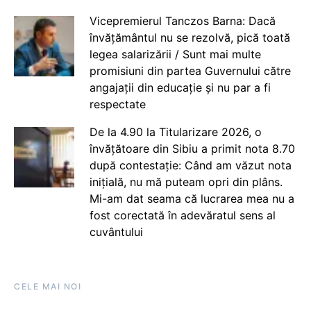
Vicepremierul Tanczos Barna: Dacă
învățământul nu se rezolvă, pică toată
legea salarizării / Sunt mai multe
promisiuni din partea Guvernului către
angajații din educație și nu par a fi
respectate
De la 4.90 la Titularizare 2026, o
învățătoare din Sibiu a primit nota 8.70
după contestație: Când am văzut nota
inițială, nu mă puteam opri din plâns.
Mi-am dat seama că lucrarea mea nu a
fost corectată în adevăratul sens al
cuvântului
CELE MAI NOI