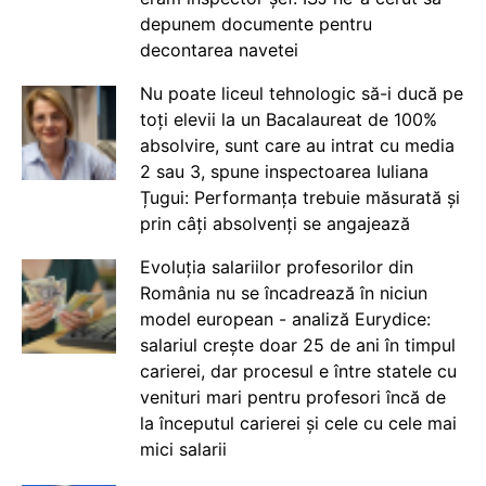
depunem documente pentru
decontarea navetei
Nu poate liceul tehnologic să-i ducă pe
toți elevii la un Bacalaureat de 100%
absolvire, sunt care au intrat cu media
2 sau 3, spune inspectoarea Iuliana
Țugui: Performanța trebuie măsurată și
prin câți absolvenți se angajează
Evoluția salariilor profesorilor din
România nu se încadrează în niciun
model european - analiză Eurydice:
salariul crește doar 25 de ani în timpul
carierei, dar procesul e între statele cu
venituri mari pentru profesori încă de
la începutul carierei și cele cu cele mai
mici salarii