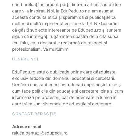
când preluați un articol, părți dintr-un articol sau o idee
care v-a inspirat. Noi, la EduPedu.ro ne-am asumat
această conduită etică și sperăm că și publicațiile cu
mult mai multă experiență vor face la fel. Ne bucurăm
că găsiți subiecte interesante pe Edupedu.ro și suntem
siguri că înțelegeți rugămintea noastră de a cita sursa
(cu link), ca o declarație reciprocă de respect și
profesionalism. Vă mulțumim!
DESPRE NOI
EduPedu.ro este o publicație online care găzduiește
exclusiv articole din domeniul educației și cercetării.
Urmărim constant cum sunt educați copiii noștri, cine și
cum face politicile din educație și cercetare, cine și cum
îi formează pe profesori, cât de adecvate la lumea în
care trăim sunt sistemele de educație și cercetare.
CONTACT REDACȚIE
Adrese e-mail
raluca.pantazi@edupedu.ro