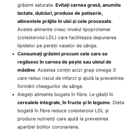
grăsimi saturate.
Evitați carnea grasă, anumite
lactate, dulciuri, produse de patiserie,
alimentele prăjite în ulei și cele procesate
.
Aceste alimente cresc nivelul lipoproteinei
(colesterolul LDL) care faciliteaza depunerea
lipidelor pe pereții vaselor de sânge.
Consumați grăsimi precum cele care se
regăsesc în carnea de pește sau uleiul de
măsline
. Acestea conțin acizi grași omega-3
care reduc riscul de infarct și ajută la prevenirea
formării cheagurilor de sânge.
Alegeți alimente bogate în fibre. Le găsiți în
cerealele integrale, în fructe și în legume
. Dieta
bogată în fibre reduce colesterolul LDL și
produce nutrienți care ajută la prevenirea
apariției bolilor coronariene.