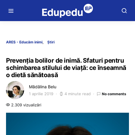
ARES - Educăm inimi
Știri
Prevenția bolilor de inimă. Sfaturi pentru
schimbarea stilului de viață: ce înseamnă
o dietă sănătoasă
Mădălina Belu
1 aprilie 2019
4 minute read
No comments
2.309 vizualizări