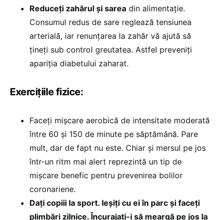
Reduceți zahărul și sarea
din alimentație.
Consumul redus de sare reglează tensiunea
arterială, iar renunțarea la zahăr vă ajută să
țineți sub control greutatea. Astfel preveniți
apariția diabetului zaharat.
Exercițiile fizice:
Faceți mișcare aerobică de intensitate moderată
între 60 și 150 de minute pe săptămână. Pare
mult, dar de fapt nu este. Chiar și mersul pe jos
într-un ritm mai alert reprezintă un tip de
mișcare benefic pentru prevenirea bolilor
coronariene.
Dați copiii la sport. Ieșiți cu ei în parc și faceți
plimbări zilnice. Încurajați-i să meargă pe jos la