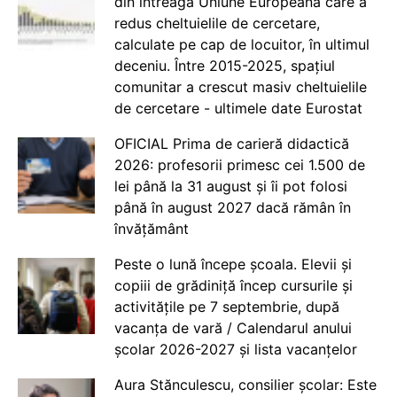
din întreaga Uniune Europeană care a
redus cheltuielile de cercetare,
calculate pe cap de locuitor, în ultimul
deceniu. Între 2015-2025, spațiul
comunitar a crescut masiv cheltuielile
de cercetare - ultimele date Eurostat
OFICIAL Prima de carieră didactică
2026: profesorii primesc cei 1.500 de
lei până la 31 august și îi pot folosi
până în august 2027 dacă rămân în
învățământ
Peste o lună începe școala. Elevii și
copiii de grădiniță încep cursurile și
activitățile pe 7 septembrie, după
vacanța de vară / Calendarul anului
școlar 2026-2027 și lista vacanțelor
Aura Stănculescu, consilier școlar: Este