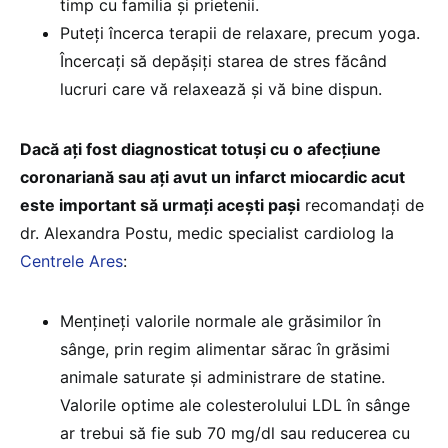
timp cu familia și prietenii.
Puteți încerca terapii de relaxare, precum yoga.
Încercați să depășiți starea de stres făcând
lucruri care vă relaxează și vă bine dispun.
Dacă ați fost diagnosticat totuși cu o afecțiune
coronariană sau ați avut un infarct miocardic acut
este important să urmați acești pași
recomandați de
dr. Alexandra Postu, medic specialist cardiolog la
Centrele Ares
:
Mențineți valorile normale ale grăsimilor în
sânge, prin regim alimentar sărac în grăsimi
animale saturate și administrare de statine.
Valorile optime ale colesterolului LDL în sânge
ar trebui să fie sub 70 mg/dl sau reducerea cu