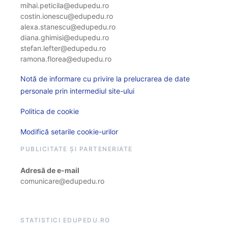
mihai.peticila@edupedu.ro
costin.ionescu@edupedu.ro
alexa.stanescu@edupedu.ro
diana.ghimisi@edupedu.ro
stefan.lefter@edupedu.ro
ramona.florea@edupedu.ro
Notă de informare cu privire la prelucrarea de date
personale prin intermediul site-ului
Politica de cookie
Modifică setarile cookie-urilor
PUBLICITATE ȘI PARTENERIATE
Adresă de e-mail
comunicare@edupedu.ro
STATISTICI EDUPEDU.RO