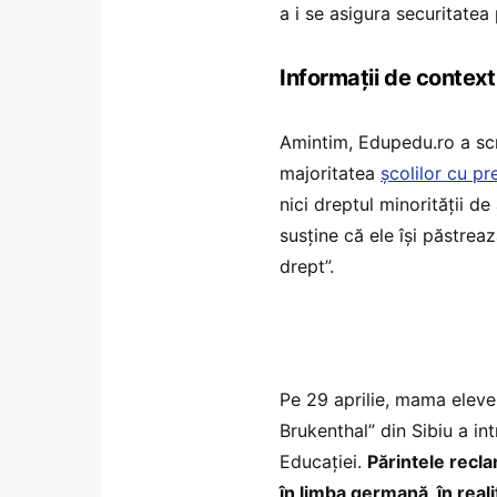
a i se asigura securitatea 
Informații de context
Amintim, Edupedu.ro a scr
majoritatea
școlilor cu p
nici dreptul minorității de
susține că ele își păstreaz
drept”.
Pe 29 aprilie, mama eleve
Brukenthal” din Sibiu a int
Educației.
Părintele recla
în limba germană, în real