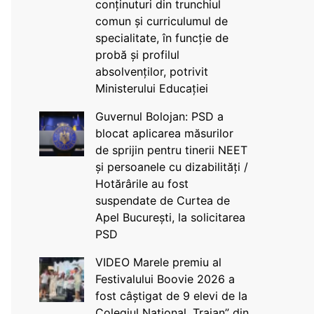
conținuturi din trunchiul
comun și curriculumul de
specialitate, în funcție de
probă și profilul
absolvenților, potrivit
Ministerului Educației
Guvernul Bolojan: PSD a
blocat aplicarea măsurilor
de sprijin pentru tinerii NEET
și persoanele cu dizabilități /
Hotărârile au fost
suspendate de Curtea de
Apel București, la solicitarea
PSD
VIDEO Marele premiu al
Festivalului Boovie 2026 a
fost câștigat de 9 elevi de la
Colegiul Național „Traian” din