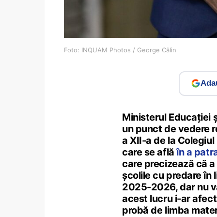
Foto: INQUAM Photos / George Călin
Adau
Ministerul Educației 
un punct de vedere re
a XII-a de la Colegiu
care se află
în a patr
care precizează că a d
școlile cu predare în 
2025-2026, dar nu va
acest lucru i-ar afecta
probă de limba matern