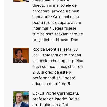
directori în institutele de
cercetare, procedură mult
întârziată / Cele mai multe
posturi sunt ocupate acum
interimar / Legea fusese
trimisă spre reexaminare de
președintele Nicușor Dan
Rodica Leontieș, șefa ISJ
Iași: Profesorii care predau
la liceele tehnologice preiau
elevi cu medii mici, chiar de
2-3, și cred că este o
performanță să îi poată
aduce la o notă de 6
Op-Ed Viorel Cărămizaru,
profesor de istorie: De trei
ani, titularizarea îmi