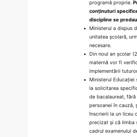
programă proprie.
P
conținuturi specifice
discipline se preda
Ministerul a dispus d
unitatea școlară, ur
necesare.
Din noul an școlar (
maternă vor fi verifi
implementării tuturo
Ministerul Educației 
la solicitarea speci
de bacalaureat, fără a
persoanei în cauză, 
înscrierii la un lice
precizat și că limba
cadrul examenului de