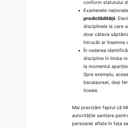
conform statutului di
Examenele naționale
predictibilității
. Elev
disciplinele la care 
doar câteva săptămân
întrucât ar însemna 
În vederea identifică
discipline în limba m
la momentul apariției
Spre exemplu, aceas
bacalaureat, deși fe
liceale.
Mai precizăm faptul că Min
autoritățile sanitare pent
persoanei aflate în fața se