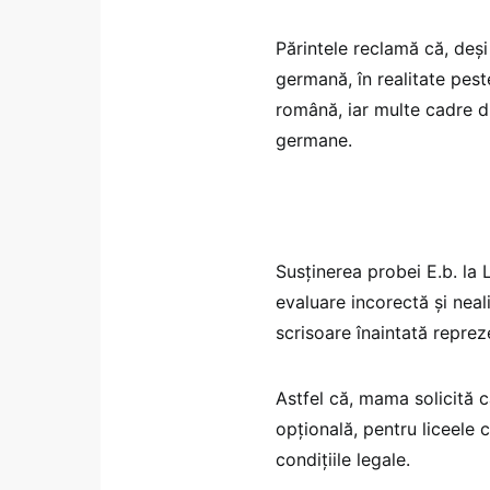
Părintele reclamă că, deși
germană, în realitate pest
română, iar multe cadre di
germane.
Susținerea probei E.b. la
evaluare incorectă și neali
scrisoare înaintată repreze
Astfel că, mama solicită 
opțională, pentru liceele
condițiile legale.