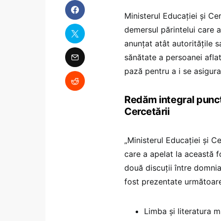
Ministerul Educației și Ce
demersul părintelui care 
anunțat atât autoritățile 
sănătate a persoanei aflate
pază pentru a i se asigura
Redăm integral punctu
Cercetării
„Ministerul Educației și C
care a apelat la această 
două discuții între domnia 
fost prezentate următoare
Limba și literatura m