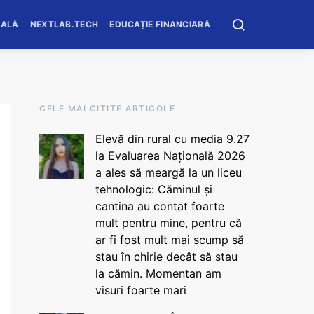
OALĂ
NEXTLAB.TECH
EDUCAȚIE FINANCIARĂ
CELE MAI CITITE ARTICOLE
Elevă din rural cu media 9.27
la Evaluarea Națională 2026
a ales să meargă la un liceu
tehnologic: Căminul și
cantina au contat foarte
mult pentru mine, pentru că
ar fi fost mult mai scump să
stau în chirie decât să stau
la cămin. Momentan am
visuri foarte mari