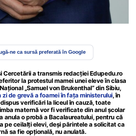
gă-ne ca sursă preferată în Google
și Cercetării a transmis redacției Edupedu.ro
feritor la protestul mamei unei eleve în clasa
l Național „Samuel von Brukenthal” din Sibiu,
a zi de grevă a foamei în fața ministerului
, în
ispus verificări la liceul în cauză, toate
limba maternă vor fi verificate din anul școlar
 anula o probă a Bacalaureatului, pentru că
 pe ceilalți elevi, deși părintele a solicitat ca
ă sa fie opțională, nu anulată.