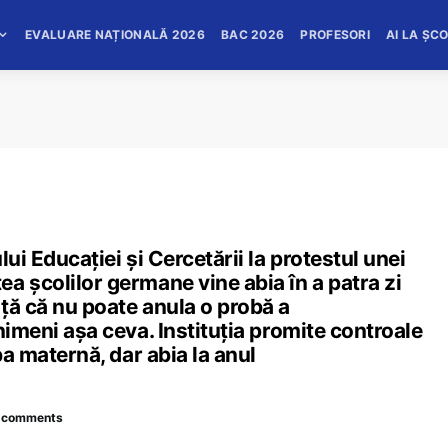
EVALUARE NAȚIONALĂ 2026
BAC 2026
PROFESORI
AI LA ȘC
ui Educației și Cercetării la protestul unei
a școlilor germane vine abia în a patra zi
ță că nu poate anula o probă a
nimeni așa ceva. Instituția promite controale
ba maternă, dar abia la anul
 comments