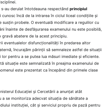
sciplinei.
 s-au derulat întotdeauna respectând
principiul
ii cunosc încă de la intrarea în ciclul liceal condițiile și
se susțin probele. O eventuală modificare a regulilor cu
i înainte de desfășurarea examenului nu este posibilă,
o gravă abatere de la acest principiu.
rii eventualelor disfuncționalități în predarea altor
aternă, încurajăm părinții să semnaleze astfel de situații
 lor pentru a se putea lua măsuri imediate și eficiente.
tă situație este semnalizată în preajma examenului de
nomenul este prezentat ca începând din primele clase
isterul Educației și Cercetării a anunțat atât
ru a se monitoriza adecvat situația de sănătate a
diului instituției, cât și serviciul propriu de pază pentru