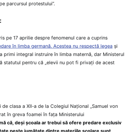
pe parcursul protestului”.
:
is pe 17 aprilie despre fenomenul care a cuprins
redare în limba germană. Acestea nu respectă legea
și
 a primi integral instruire în limba maternă, dar Ministerul
ă statutul pentru că „elevii nu pot fi privați de acest
i de clasa a XII-a de la Colegiul Național „Samuel von
rat în greva foamei în fața Ministerului
mă că, deși școala ar trebui să ofere predare exclusiv
itate peste jumătate dintre materiile școlare sunt