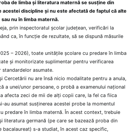
roba de limba și literatura maternă se susține din
 acestei discipline și nu este afectată de faptul că alte
u sau nu în limba maternă
.
eja, prin inspectoratul școlar județean, verificări la
mând ca, în funcție de rezultate, să se dispună măsurile
2025 – 2026), toate unitățile școlare cu predare în limba
cate și monitorizate suplimentar pentru verificarea
r standardelor asumate.
și Cercetării nu are însă nicio modalitate pentru a anula,
fică a unei/unor persoane, o probă a examenului național
 afecta zeci de mii de alți copii care, la fel ca fiica
și-au asumat susținerea acestei probe la momentul
u cu predare în limba maternă. În acest context, trebuie
 și literatura germană (pe care se bazează proba din
 bacalaureat) s-a studiat, în acest caz specific,