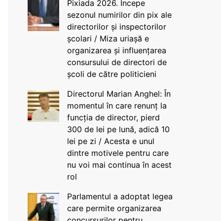
Pixiada 2026. Începe
sezonul numirilor din pix ale
directorilor și inspectorilor
școlari / Miza uriașă e
organizarea și influențarea
consursului de directori de
școli de către politicieni
Directorul Marian Anghel: În
momentul în care renunț la
funcția de director, pierd
300 de lei pe lună, adică 10
lei pe zi / Acesta e unul
dintre motivele pentru care
nu voi mai continua în acest
rol
Parlamentul a adoptat legea
care permite organizarea
concursurilor pentru