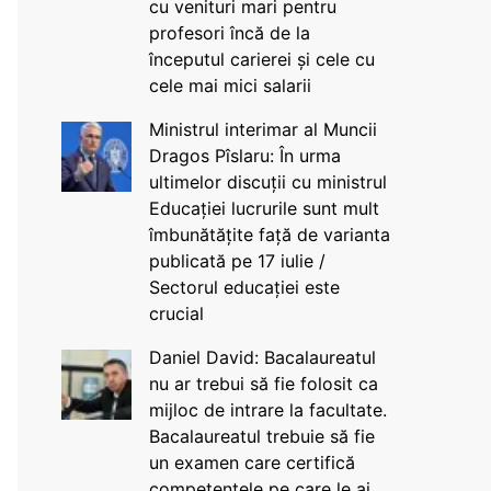
cu venituri mari pentru
profesori încă de la
începutul carierei și cele cu
cele mai mici salarii
Ministrul interimar al Muncii
Dragos Pîslaru: În urma
ultimelor discuții cu ministrul
Educației lucrurile sunt mult
îmbunătățite față de varianta
publicată pe 17 iulie /
Sectorul educației este
crucial
Daniel David: Bacalaureatul
nu ar trebui să fie folosit ca
mijloc de intrare la facultate.
Bacalaureatul trebuie să fie
un examen care certifică
competențele pe care le ai