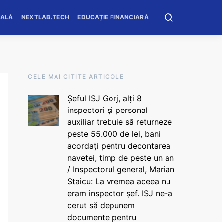
OALĂ
NEXTLAB.TECH
EDUCAȚIE FINANCIARĂ
CELE MAI CITITE ARTICOLE
Șeful ISJ Gorj, alți 8
inspectori și personal
auxiliar trebuie să returneze
peste 55.000 de lei, bani
acordați pentru decontarea
navetei, timp de peste un an
/ Inspectorul general, Marian
Staicu: La vremea aceea nu
eram inspector șef. ISJ ne-a
cerut să depunem
documente pentru