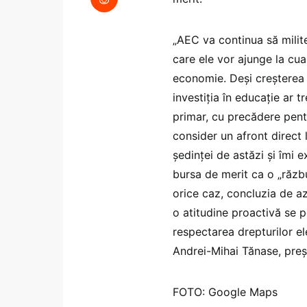
„AEC va continua să milite
care ele vor ajunge la cua
economie. Deşi creşterea 
investiţia în educaţie ar t
primar, cu precădere pentr
consider un afront direct 
şedinţei de astăzi şi îmi 
bursa de merit ca o „răzb
orice caz, concluzia de az
o atitudine proactivă se p
respectarea drepturilor el
Andrei-Mihai Tănase, pre
FOTO: Google Maps