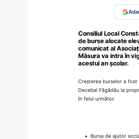
Adau
Consiliul Local Const
de burse alocate elev
comunicat al Asociați
Măsura va intra în vi
acestui an şcolar.
Creșterea burselor a fos
Decebal Făgădău la propri
în felul următor:
Bursa de ajutor socia