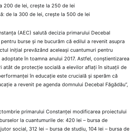
a 200 de lei, crește la 250 de lei
: de la 300 de lei, crește la 500 de lei
onstanţa (AEC) salută decizia primarului Decebal
pentru burse şi ne bucurăm că edilul a revenit asupra
iectul iniţial prevăzând aceleaşi cuantumuri pentru
t adoptate în toamna anului 2017. Astfel, conştientizarea
atât de protecţie socială a elevilor aflaţi în situaţii de
a performanţei în educaţie este crucială şi sperăm că
 educaţie a revenit pe agenda domnului Decebal Făgădău”,
octombrie primarului Constanţei modificarea proiectului
 burselor la cuantumurile de: 420 lei – bursa de
utor social, 312 lei – bursa de studiu, 104 lei – bursa de