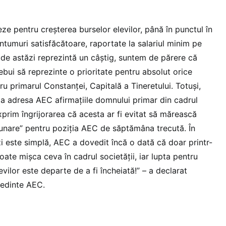
ze pentru creşterea burselor elevilor, până în punctul în
ntumuri satisfăcătoare, raportate la salariul minim pe
de astăzi reprezintă un câştig, suntem de părere că
rebui să reprezinte o prioritate pentru absolut orice
u primarul Constanţei, Capitală a Tineretului. Totuşi,
la adresa AEC afirmaţiile domnului primar din cadrul
exprim îngrijorarea că acesta ar fi evitat să mărească
unare” pentru poziţia AEC de săptămâna trecută. În
i este simplă, AEC a dovedit încă o dată că doar printr-
oate mişca ceva în cadrul societăţii, iar lupta pentru
evilor este departe de a fi încheiată!” – a declarat
şedinte AEC.