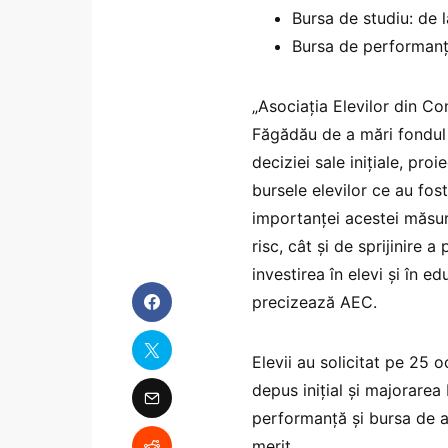
Bursa de studiu: de l
Bursa de performanţă
„Asociaţia Elevilor din C
Făgădău de a mări fondul 
deciziei sale iniţiale, pro
bursele elevilor ce au fos
importanţei acestei măsuri 
risc, cât şi de sprijinire 
investirea în elevi şi în
precizează AEC.
Elevii au solicitat pe 25 
depus iniţial şi majorarea
performanţă şi bursa de aj
merit.