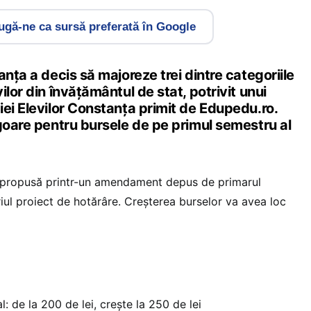
gă-ne ca sursă preferată în Google
anţa a decis să majoreze trei dintre categoriile
ilor din învăţământul de stat, potrivit unui
ei Elevilor Constanța primit de Edupedu.ro.
goare pentru bursele de pe primul semestru al
t propusă printr-un amendament depus de primarul
ul proiect de hotărâre. Creșterea burselor va avea loc
l: de la 200 de lei, crește la 250 de lei