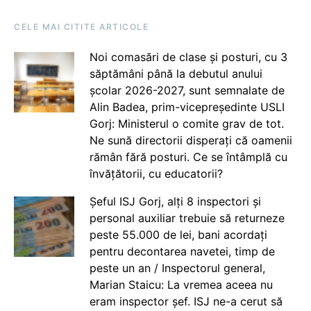
CELE MAI CITITE ARTICOLE
Noi comasări de clase și posturi, cu 3
săptămâni până la debutul anului
școlar 2026-2027, sunt semnalate de
Alin Badea, prim-vicepreședinte USLI
Gorj: Ministerul o comite grav de tot.
Ne sună directorii disperați că oamenii
rămân fără posturi. Ce se întâmplă cu
învățătorii, cu educatorii?
Șeful ISJ Gorj, alți 8 inspectori și
personal auxiliar trebuie să returneze
peste 55.000 de lei, bani acordați
pentru decontarea navetei, timp de
peste un an / Inspectorul general,
Marian Staicu: La vremea aceea nu
eram inspector șef. ISJ ne-a cerut să