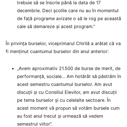
trebuie să se înscrie până la data de 17
decembrie. Deci şcolile care nu au în momentul
de faţă programe avizate o să le rog pe această
cale să demareze şi acest program.”
În privința burselor, viceprimarul Chirilă a arătat că va
fi menținut cuantumul burselor din anul anterior:
„Avem aproximativ 21.500 de burse de merit, de
performanţă, sociale… Am hotărât să păstrăm în
acest semestru cuantumul burselor. Am avut
discuţii şi cu Consiliul Elevilor, am avut discuţii
pe tema burselor şi cu celelalte sectoare. În
acest moment vă propun să votăm bursele cum
au fost anul trecut şi urmează să vedem
semestrul viitor”.