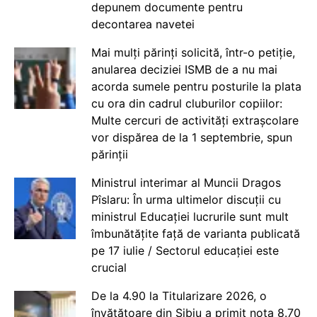
depunem documente pentru
decontarea navetei
Mai mulți părinți solicită, într-o petiție,
anularea deciziei ISMB de a nu mai
acorda sumele pentru posturile la plata
cu ora din cadrul cluburilor copiilor:
Multe cercuri de activități extrașcolare
vor dispărea de la 1 septembrie, spun
părinții
Ministrul interimar al Muncii Dragos
Pîslaru: În urma ultimelor discuții cu
ministrul Educației lucrurile sunt mult
îmbunătățite față de varianta publicată
pe 17 iulie / Sectorul educației este
crucial
De la 4.90 la Titularizare 2026, o
învățătoare din Sibiu a primit nota 8.70