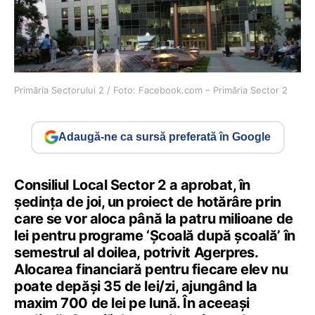
Primăria Sectorului 2 / Foto: Facebook.com – Primăria Sector 2
Adaugă-ne ca sursă preferată în Google
Consiliul Local Sector 2 a aprobat, în
şedinţa de joi, un proiect de hotărâre prin
care se vor aloca până la patru milioane de
lei pentru programe ‘Şcoală după şcoală’ în
semestrul al doilea, potrivit Agerpres.
Alocarea financiară pentru fiecare elev nu
poate depăşi 35 de lei/zi, ajungând la
maxim 700 de lei pe lună. În aceeași