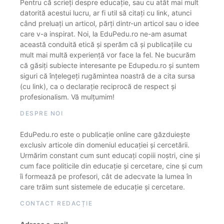
Pentru că scrieți despre educație, sau cu atât mai mult
datorită acestui lucru, ar fi util să citați cu link, atunci
când preluați un articol, părți dintr-un articol sau o idee
care v-a inspirat. Noi, la EduPedu.ro ne-am asumat
această conduită etică și sperăm că și publicațiile cu
mult mai multă experiență vor face la fel. Ne bucurăm
că găsiți subiecte interesante pe Edupedu.ro și suntem
siguri că înțelegeți rugămintea noastră de a cita sursa
(cu link), ca o declarație reciprocă de respect și
profesionalism. Vă mulțumim!
DESPRE NOI
EduPedu.ro este o publicație online care găzduiește
exclusiv articole din domeniul educației și cercetării.
Urmărim constant cum sunt educați copiii noștri, cine și
cum face politicile din educație și cercetare, cine și cum
îi formează pe profesori, cât de adecvate la lumea în
care trăim sunt sistemele de educație și cercetare.
CONTACT REDACȚIE