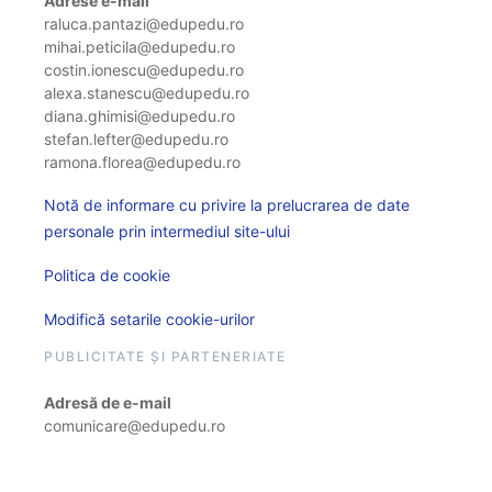
Adrese e-mail
raluca.pantazi@edupedu.ro
mihai.peticila@edupedu.ro
costin.ionescu@edupedu.ro
alexa.stanescu@edupedu.ro
diana.ghimisi@edupedu.ro
stefan.lefter@edupedu.ro
ramona.florea@edupedu.ro
Notă de informare cu privire la prelucrarea de date
personale prin intermediul site-ului
Politica de cookie
Modifică setarile cookie-urilor
PUBLICITATE ȘI PARTENERIATE
Adresă de e-mail
comunicare@edupedu.ro