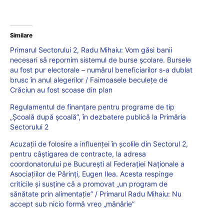
Similare
Primarul Sectorului 2, Radu Mihaiu: Vom găsi banii
necesari să repornim sistemul de burse școlare. Bursele
au fost pur electorale – numărul beneficiarilor s-a dublat
brusc în anul alegerilor / Faimoasele beculeţe de
Crăciun au fost scoase din plan
Regulamentul de finanțare pentru programe de tip
„Școală după școală”, în dezbatere publică la Primăria
Sectorului 2
Acuzații de folosire a influenței în școlile din Sectorul 2,
pentru câștigarea de contracte, la adresa
coordonatorului pe București al Federației Naționale a
Asociațiilor de Părinți, Eugen Ilea. Acesta respinge
criticile și susține că a promovat „un program de
sănătate prin alimentație” / Primarul Radu Mihaiu: Nu
accept sub nicio formă vreo „mânărie”