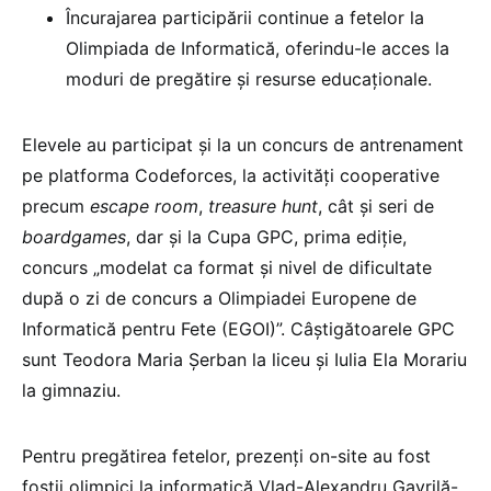
Încurajarea participării continue a fetelor la
Olimpiada de Informatică, oferindu-le acces la
moduri de pregătire și resurse educaționale.
Elevele au participat și la un concurs de antrenament
pe platforma Codeforces, la activități cooperative
precum
escape room
,
treasure hunt
, cât și seri de
boardgames
, dar și la Cupa GPC, prima ediție,
concurs „modelat ca format și nivel de dificultate
după o zi de concurs a Olimpiadei Europene de
Informatică pentru Fete (EGOI)”. Câștigătoarele GPC
sunt Teodora Maria Șerban la liceu și Iulia Ela Morariu
la gimnaziu.
Pentru pregătirea fetelor, prezenți on-site au fost
foștii olimpici la informatică Vlad-Alexandru Gavrilă-