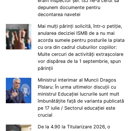
eram inspector șef. ISJ ne-a cerut să
depunem documente pentru
decontarea navetei
Mai mulți părinți solicită, într-o petiție,
anularea deciziei ISMB de a nu mai
acorda sumele pentru posturile la plata
cu ora din cadrul cluburilor copiilor:
Multe cercuri de activități extrașcolare
vor dispărea de la 1 septembrie, spun
părinții
Ministrul interimar al Muncii Dragos
Pîslaru: În urma ultimelor discuții cu
ministrul Educației lucrurile sunt mult
îmbunătățite față de varianta publicată
pe 17 iulie / Sectorul educației este
crucial
De la 4.90 la Titularizare 2026, o