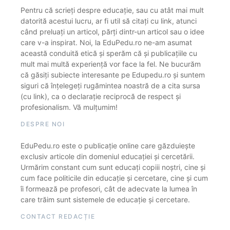
Pentru că scrieți despre educație, sau cu atât mai mult
datorită acestui lucru, ar fi util să citați cu link, atunci
când preluați un articol, părți dintr-un articol sau o idee
care v-a inspirat. Noi, la EduPedu.ro ne-am asumat
această conduită etică și sperăm că și publicațiile cu
mult mai multă experiență vor face la fel. Ne bucurăm
că găsiți subiecte interesante pe Edupedu.ro și suntem
siguri că înțelegeți rugămintea noastră de a cita sursa
(cu link), ca o declarație reciprocă de respect și
profesionalism. Vă mulțumim!
DESPRE NOI
EduPedu.ro este o publicație online care găzduiește
exclusiv articole din domeniul educației și cercetării.
Urmărim constant cum sunt educați copiii noștri, cine și
cum face politicile din educație și cercetare, cine și cum
îi formează pe profesori, cât de adecvate la lumea în
care trăim sunt sistemele de educație și cercetare.
CONTACT REDACȚIE