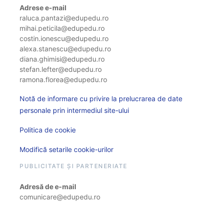
Adrese e-mail
raluca.pantazi@edupedu.ro
mihai.peticila@edupedu.ro
costin.ionescu@edupedu.ro
alexa.stanescu@edupedu.ro
diana.ghimisi@edupedu.ro
stefan.lefter@edupedu.ro
ramona.florea@edupedu.ro
Notă de informare cu privire la prelucrarea de date
personale prin intermediul site-ului
Politica de cookie
Modifică setarile cookie-urilor
PUBLICITATE ȘI PARTENERIATE
Adresă de e-mail
comunicare@edupedu.ro