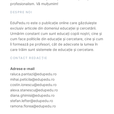
profesionalism. Vă mulțumim!
DESPRE NOI
EduPedu.ro este o publicație online care găzduiește
exclusiv articole din domeniul educației și cercetării.
Urmărim constant cum sunt educați copiii noștri, cine și
cum face politicile din educație și cercetare, cine și cum
îi formează pe profesori, cât de adecvate la lumea în
care trăim sunt sistemele de educație și cercetare.
CONTACT REDACȚIE
Adrese e-mail
raluca.pantazi@edupedu.ro
mihai.peticila@edupedu.ro
costin.ionescu@edupedu.ro
alexa.stanescu@edupedu.ro
diana.ghimisi@edupedu.ro
stefan.lefter@edupedu.ro
ramona.florea@edupedu.ro