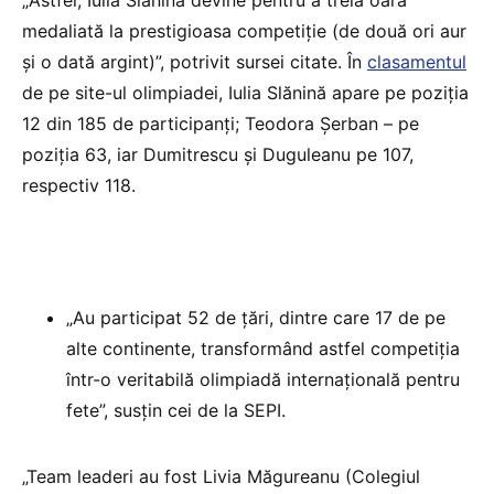
„Astfel, Iulia Slănină devine pentru a treia oară
medaliată la prestigioasa competiție (de două ori aur
și o dată argint)”, potrivit sursei citate. În
clasamentul
de pe site-ul olimpiadei, Iulia Slănină apare pe poziția
12 din 185 de participanți; Teodora Șerban – pe
poziția 63, iar Dumitrescu și Duguleanu pe 107,
respectiv 118.
„Au participat 52 de țări, dintre care 17 de pe
alte continente, transformând astfel competiția
într-o veritabilă olimpiadă internațională pentru
fete”, susțin cei de la SEPI.
„Team leaderi au fost Livia Măgureanu (Colegiul