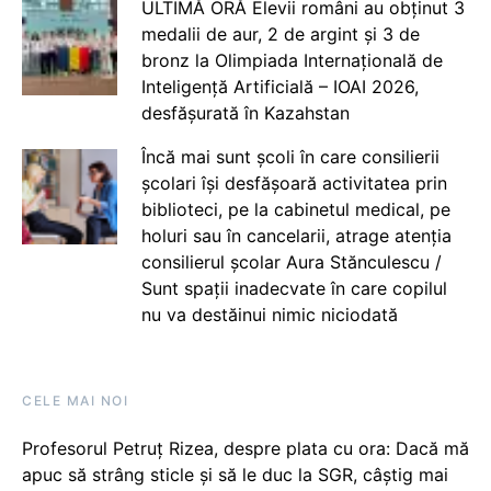
ULTIMĂ ORĂ Elevii români au obținut 3
medalii de aur, 2 de argint și 3 de
bronz la Olimpiada Internațională de
Inteligență Artificială – IOAI 2026,
desfășurată în Kazahstan
Încă mai sunt școli în care consilierii
școlari își desfășoară activitatea prin
biblioteci, pe la cabinetul medical, pe
holuri sau în cancelarii, atrage atenția
consilierul școlar Aura Stănculescu /
Sunt spații inadecvate în care copilul
nu va destăinui nimic niciodată
CELE MAI NOI
Profesorul Petruț Rizea, despre plata cu ora: Dacă mă
apuc să strâng sticle și să le duc la SGR, câștig mai