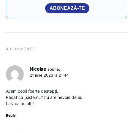
ABONEAZĂ-TE
4 COMMENTS
Nicolae
spune:
21 iulie 2023 la 21:44
Avem copii foarte deștepți.
Păcat ca „sistemul” nu are nevoie de ei.
Las’ ca au alții!
Reply