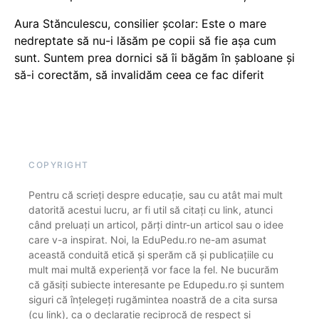
Aura Stănculescu, consilier școlar: Este o mare
nedreptate să nu-i lăsăm pe copii să fie așa cum
sunt. Suntem prea dornici să îi băgăm în șabloane și
să-i corectăm, să invalidăm ceea ce fac diferit
COPYRIGHT
Pentru că scrieți despre educație, sau cu atât mai mult
datorită acestui lucru, ar fi util să citați cu link, atunci
când preluați un articol, părți dintr-un articol sau o idee
care v-a inspirat. Noi, la EduPedu.ro ne-am asumat
această conduită etică și sperăm că și publicațiile cu
mult mai multă experiență vor face la fel. Ne bucurăm
că găsiți subiecte interesante pe Edupedu.ro și suntem
siguri că înțelegeți rugămintea noastră de a cita sursa
(cu link), ca o declarație reciprocă de respect și