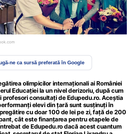
book.com
gă-ne ca sursă preferată în Google
gătirea olimpicilor internaționali ai României
erul Educației la un nivel derizoriu, după cum
 profesori consultați de Edupedu.ro. Aceștia
erformanți elevi din țară sunt susținuți în
pregătire cu doar 100 de lei pe zi, față de 200
cipant, cât este finanțarea pentru etapele de
 Întrebat de Edupedu.ro dacă acest cuantum
cat, secretarul de stat Florian Lixandru a