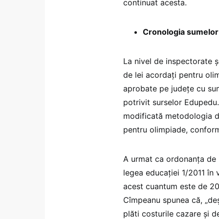
continuat acesta.
Cronologia sumelor a
La nivel de inspectorate ș
de lei acordați pentru ol
aprobate pe județe cu sum
potrivit surselor Edupedu.
modificată metodologia de
pentru olimpiade, conform
A urmat ca ordonanța de
legea educației 1/2011 în 
acest cuantum este de 200
Cîmpeanu spunea că, „deși 
plăti costurile cazare și 