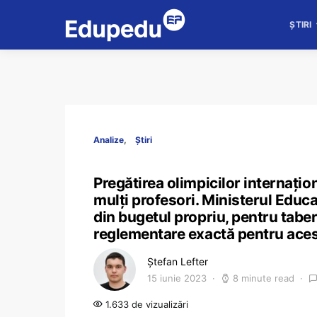
ȘTIRI
Analize
Știri
Pregătirea olimpicilor internațio
mulți profesori. Ministerul Educa
din bugetul propriu, pentru taber
reglementare exactă pentru aces
Ștefan Lefter
15 iunie 2023
8 minute read
1.633 de vizualizări