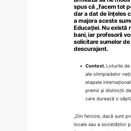
spus că „facem tot po
dar a dat de înțeles 
a majora aceste sume
Educației. Nu există
bani, iar profesorii 
solicitare sumelor de 
descurajant.
Context.
Loturile de
ale olimpiadelor nați
etapele internațional
premii și distincții 
care durează o săpt
„Din fericire, dacă sunt p
locale sau a societăților 