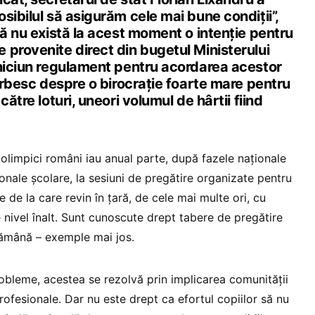
sibilul să asigurăm cele mai bune condiții”,
că nu există la acest moment o intenție pentru
 provenite direct din bugetul Ministerului
 niciun regulament pentru acordarea acestor
vorbesc despre o birocrație foarte mare pentru
către loturi, uneori volumul de hârtii fiind
 olimpici români iau anual parte, după fazele naționale
onale școlare, la sesiuni de pregătire organizate pentru
e de la care revin în țară, de cele mai multe ori, cu
de nivel înalt. Sunt cunoscute drept tabere de pregătire
ămână – exemple mai jos.
robleme, acestea se rezolvă prin implicarea comunității
profesionale. Dar nu este drept ca efortul copiilor să nu