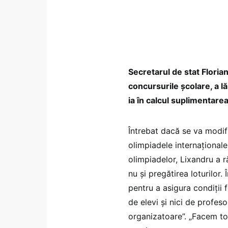
Secretarul de stat
Sori
Sorin Ion la aeroport,
olimp
14 mai 2023 / Foto:
inter
Damboviteanul.ro/
augu
Facebook.com
Face
Secretarul de stat Floria
concursurile școlare, a lă
ia în calcul suplimentare
Întrebat dacă se va modif
olimpiadele internaționale
olimpiadelor, Lixandru a r
nu și pregătirea loturilor. 
pentru a asigura condiții
de elevi și nici de profeso
organizatoare”. „Facem tot