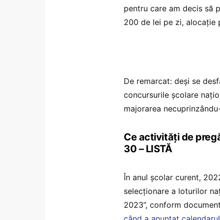
pentru care am decis să p
200 de lei pe zi, alocație
De remarcat: deși se desf
concursurile școlare națio
majorarea necuprinzându-l
Ce activități de preg
30 – LISTĂ
În anul școlar curent, 202
selecționare a loturilor n
2023”, conform documentul
când a anunțat calendarul