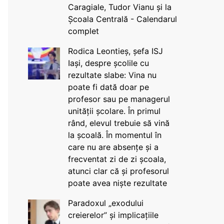
Caragiale, Tudor Vianu și la
Școala Centrală - Calendarul
complet
Rodica Leontieș, șefa ISJ
Iași, despre școlile cu
rezultate slabe: Vina nu
poate fi dată doar pe
profesor sau pe managerul
unității școlare. În primul
rând, elevul trebuie să vină
la școală. În momentul în
care nu are absențe și a
frecventat zi de zi școala,
atunci clar că și profesorul
poate avea niște rezultate
Paradoxul „exodului
creierelor” și implicațiile