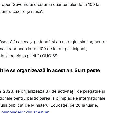
ropun Guvernului creșterea cuantumului de la 100 la
 pentru cazare și masă”.
ășoară în aceeași perioadă și au un regim similar, pentru
nale s-ar acorda tot 100 de lei de participant,
e și pe ele explicit în OUG 69.
ătire se organizează în acest an. Sunt peste
2-2023, se organizează 37 de activități „de pregătire și
aționale pentru participarea la olimpiadele internaționale
ui publicat de Ministerul Educației pe 20 ianuarie,
 olimpiadelor din acest an
.