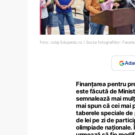
Foto: colaj Edupedu.ro / Sursa fotografiilor: Face
Adau
Finanțarea pentru pre
este făcută de Minist
semnalează mai mulți
mai spun că cei mai p
taberele speciale de 
de lei pe zi de parti
olimpiade naționale.
urmează să fie modifi