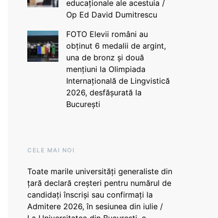
educaționale ale acestuia /
Op Ed David Dumitrescu
FOTO Elevii români au
obținut 6 medalii de argint,
una de bronz și două
mențiuni la Olimpiada
Internațională de Lingvistică
2026, desfășurată la
București
CELE MAI NOI
Toate marile universități generaliste din
țară declară creșteri pentru numărul de
candidați înscriși sau confirmați la
Admitere 2026, în sesiunea din iulie /