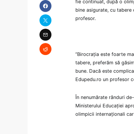
fie continuat, după o olim
bine asigurate, cu tabere 
profesor.
”Birocrația este foarte m
tabere, preferăm să găsim
bune. Dacă este complicat
Edupedu.ro un profesor co
În nenumărate rânduri de-a 
Ministerului Educației apr
olimpicii internaționali ca