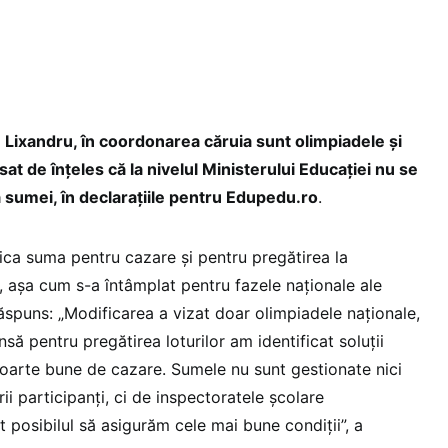
n Cîmpeanu cu
Sorin Cîmpeanu cu
Sorin Cîmpeanu cu
icii
olimpicii
olimpicii
naționali, 23
internaționali, 7
internaționali, 30 iulie
st 2022 / Foto:
august 2022 / Foto:
2022 / Foto:
book.com
Facebook.com
Facebook.com
n Lixandru, în coordonarea căruia sunt olimpiadele și
sat de înțeles că la nivelul Ministerului Educației nu se
a sumei, în declarațiile pentru Edupedu.ro
.
ica suma pentru cazare și pentru pregătirea la
, așa cum s-a întâmplat pentru fazele naționale ale
ăspuns: „Modificarea a vizat doar olimpiadele naționale,
Însă pentru pregătirea loturilor am identificat soluții
 foarte bune de cazare. Sumele nu sunt gestionate nici
rii participanți, ci de inspectoratele școlare
 posibilul să asigurăm cele mai bune condiții”, a