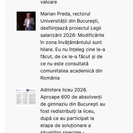
valoare
Marian Preda, rectorul
Universității din București,
desființează proiectul Legii
salarizării 2026: Modificările
în zona învățământului sunt
hilare. Eu nu înțeleg cine le-a
făcut, de ce le-a făcut și de
ce nu este consultată
comunitatea academică din
România
Admitere liceu 2026.
Aproape 600 de absolvenți
de gimnaziu din București au
fost redistribuiți la liceu,
după ce au participat la
etapa de soluționare a
situațiilor speciale -