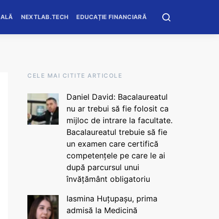
OALĂ
NEXTLAB.TECH
EDUCAȚIE FINANCIARĂ
CELE MAI CITITE ARTICOLE
Daniel David: Bacalaureatul
nu ar trebui să fie folosit ca
mijloc de intrare la facultate.
Bacalaureatul trebuie să fie
un examen care certifică
competențele pe care le ai
după parcursul unui
învățământ obligatoriu
Iasmina Huțupașu, prima
admisă la Medicină