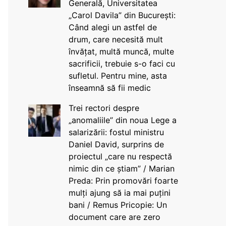
Generală, Universitatea
„Carol Davila” din București:
Când alegi un astfel de
drum, care necesită mult
învățat, multă muncă, multe
sacrificii, trebuie s-o faci cu
sufletul. Pentru mine, asta
înseamnă să fii medic
Trei rectori despre
„anomaliile” din noua Lege a
salarizării: fostul ministru
Daniel David, surprins de
proiectul „care nu respectă
nimic din ce știam” / Marian
Preda: Prin promovări foarte
mulți ajung să ia mai puțini
bani / Remus Pricopie: Un
document care are zero