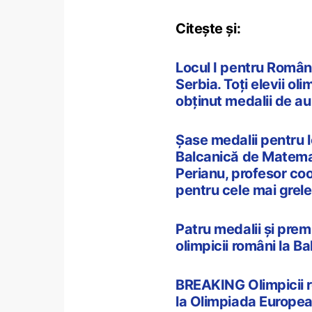
Citește și:
Locul I pentru Român
Serbia. Toți elevii ol
obținut medalii de au
Șase medalii pentru l
Balcanică de Matemat
Perianu, profesor co
pentru cele mai grele
Patru medalii și prem
olimpicii români la B
BREAKING Olimpicii ro
la Olimpiada Europea