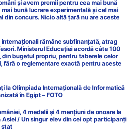
t români și avem premii pentru cea mai bună
a mai bună lucrare experimentală și cel mai
al din concurs. Nicio altă țară nu are aceste
r internaționali rămâne subfinanțată, atrag
fesori. Ministerul Educației acordă câte 100
, din bugetul propriu, pentru taberele celor
i, fără o reglementare exactă pentru aceste
ați la Olimpiada Internațională de Informatică
nizată în Egipt – FOTO
omâniei, 4 medalii și 4 mențiuni de onoare la
Asiei / Un singur elev din cei opt participanți
 stat