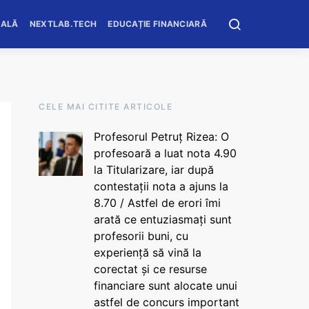
OALĂ
NEXTLAB.TECH
EDUCAȚIE FINANCIARĂ
CELE MAI CITITE ARTICOLE
Profesorul Petruț Rizea: O
profesoară a luat nota 4.90
la Titularizare, iar după
contestații nota a ajuns la
8.70 / Astfel de erori îmi
arată ce entuziasmați sunt
profesorii buni, cu
experiență să vină la
corectat și ce resurse
financiare sunt alocate unui
astfel de concurs important