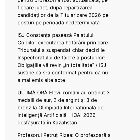
pentru profesori a fost actualizată, pe
fiecare județ, după repartizarea
candidaților de la Titularizare 2026 pe
posturi pe perioadă nedeterminată
ISJ Constanța pasează Palatului
Copiilor executarea hotărârii prin care
Tribunalul a suspendat chiar deciziile
Inspectoratului de tăiere a posturilor:
Obligațiile vă revin „în totalitate” / ISJ
susține că s-a conformat pentru că nu
a mai emis alte acte
ULTIMĂ ORĂ Elevii români au obținut 3
medalii de aur, 2 de argint și 3 de
bronz la Olimpiada Internațională de
Inteligență Artificială – IOAI 2026,
desfășurată în Kazahstan
Profesorul Petruț Rizea: O profesoară a