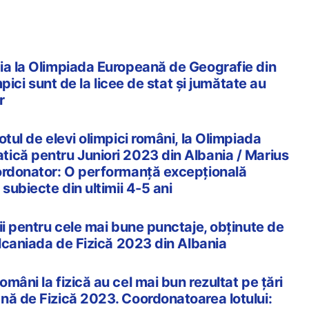
ia la Olimpiada Europeană de Geografie din
impici sunt de la licee de stat și jumătate au
r
otul de elevi olimpici români, la Olimpiada
ică pentru Juniori 2023 din Albania / Marius
ordonator: O performanță excepțională
 subiecte din ultimii 4-5 ani
ii pentru cele mai bune punctaje, obținute de
alcaniada de Fizică 2023 din Albania
mâni la fizică au cel mai bun rezultat pe țări
nă de Fizică 2023. Coordonatoarea lotului: