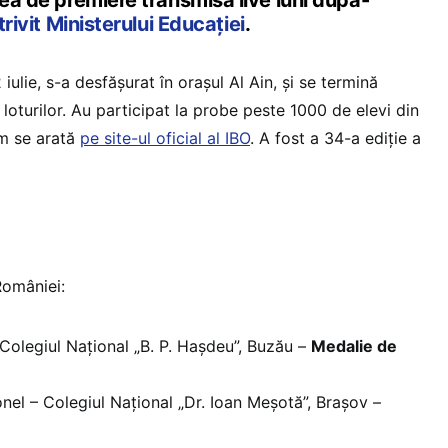
tea de premiere transmisă live luni după-
rivit Ministerului Educației
.
iulie, s-a desfășurat în orașul Al Ain, și se termină
a loturilor. Au participat la probe peste 1000 de elevi din
um se arată
pe site-ul oficial al IBO
. A fost a 34-a ediție a
României:
Colegiul Național „B. P. Hașdeu”, Buzău –
Medalie de
nel – Colegiul Național „Dr. Ioan Meșotă”, Brașov –