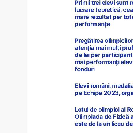
Primii trei elevi sun
lucrare teoretică, ce
mare rezultat per tot
performanțe
Pregătirea olimpicilo
atenția mai mulți pro
de lei per participant
mai performanți elev
fonduri
Elevii români, medali
pe Echipe 2023, orga
Lotul de olimpici al R
Olimpiada de Fizică a 
este de la un liceu de