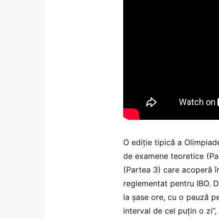
O ediție tipică a Olimpiad
de examene teoretice (Par
(Partea 3) care acoperă î
reglementat pentru IBO. D
la șase ore, cu o pauză p
interval de cel puțin o zi”