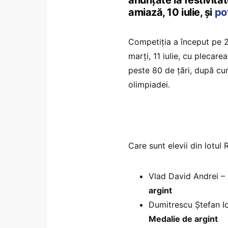
anunțate la festivita
amiază, 10 iulie, și
pot
Competiția a început pe 2 
marți, 11 iulie, cu plecare
peste 80 de țări, după c
olimpiadei.
Care sunt elevii din lotul 
Vlad David Andrei – 
argint
Dumitrescu Ștefan Io
Medalie de argint