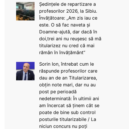
Ședințele de repartizare a
profesorilor 2026, la Sibiu.
Învățătoare: „Am zis iau ce
este. O să fac naveta și
Doamne-ajută, dar dacă în
doi,trei ani nu reușesc să mă
titularizez nu cred că mai
rămân în învățământ”
Sorin Ion, întrebat cum le
răspunde profesorilor care
dau an de an Titularizarea,
obțin note mari, dar nu au
post pe perioadă
nedeterminată: În ultimii ani
am încercat să ținem cât se
poate de bine sub control
posturile titularizabile / La
niciun concurs nu poți