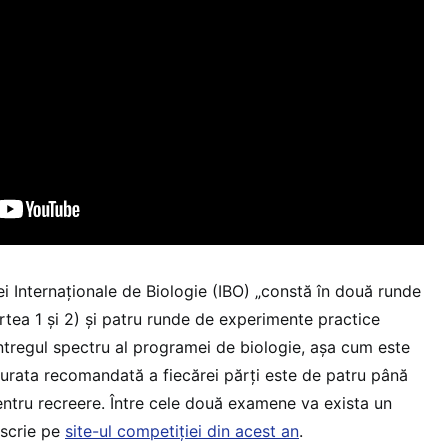
ei Internaționale de Biologie (IBO) „constă în două runde
tea 1 și 2) și patru runde de experimente practice
ntregul spectru al programei de biologie, așa cum este
urata recomandată a fiecărei părți este de patru până
entru recreere. Între cele două examene va exista un
, scrie pe
site-ul competiției din acest an
.