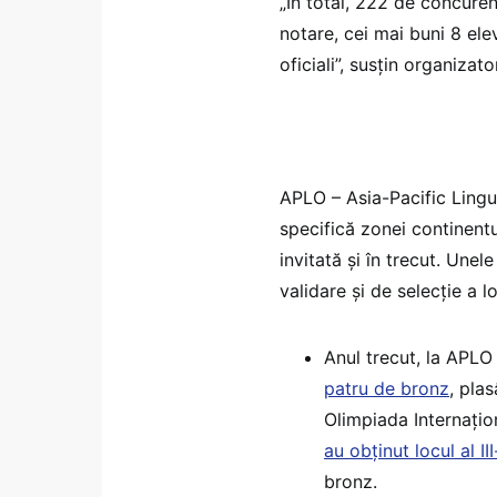
„În total, 222 de concurenț
notare, cei mai buni 8 ele
oficiali”, susțin organizato
APLO – Asia-Pacific Lingu
specifică zonei continentu
invitată și în trecut. Unel
validare și de selecție a l
Anul trecut, la APL
patru de bronz
, pla
Olimpiada Internațio
au obținut locul al II
bronz.