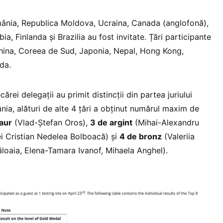
mânia, Republica Moldova, Ucraina, Canada (anglofonă),
bia, Finlanda și Brazilia au fost invitate. Țări participante
 China, Coreea de Sud, Japonia, Nepal, Hong Kong,
da.
cărei delegații au primit distincții din partea juriului
ânia, alături de alte 4 țări a obținut numărul maxim de
aur
(Vlad-Ștefan Oros),
3 de argint
(Mihai-Alexandru
ei Cristian Nedelea Bolboacă) și
4 de bronz
(Valeriia
oaia, Elena-Tamara Ivanof, Mihaela Anghel).