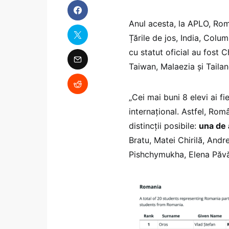
Anul acesta, la APLO, Ro
Țările de jos, India, Colum
cu statut oficial au fost
Taiwan, Malaezia și Tailan
„Cei mai buni 8 elevi ai fie
internațional. Astfel, Rom
distincții posibile:
una de 
Bratu, Matei Chirilă, Andr
Pishchymukha, Elena Păvăl