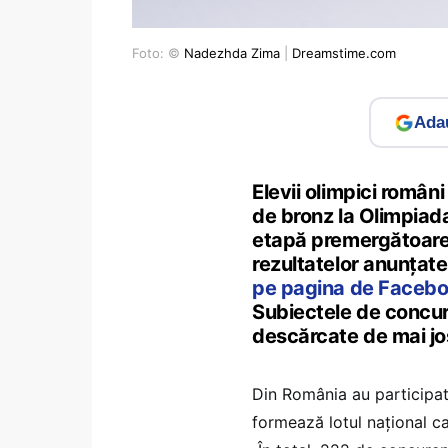
Foto: ©
Nadezhda Zima
|
Dreamstime.com
Adau
Elevii olimpici români
de bronz la Olimpiada
etapă premergătoare c
rezultatelor anunțate 
pe pagina de Faceb
Subiectele de concurs
descărcate de mai jos
Din România au participat 
formează lotul național ca