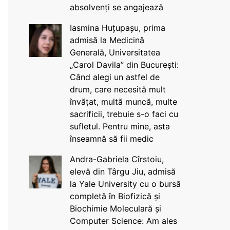
absolvenți se angajează
Iasmina Huțupașu, prima
admisă la Medicină
Generală, Universitatea
„Carol Davila” din București:
Când alegi un astfel de
drum, care necesită mult
învățat, multă muncă, multe
sacrificii, trebuie s-o faci cu
sufletul. Pentru mine, asta
înseamnă să fii medic
Andra-Gabriela Cîrstoiu,
elevă din Târgu Jiu, admisă
la Yale University cu o bursă
completă în Biofizică și
Biochimie Moleculară și
Computer Science: Am ales