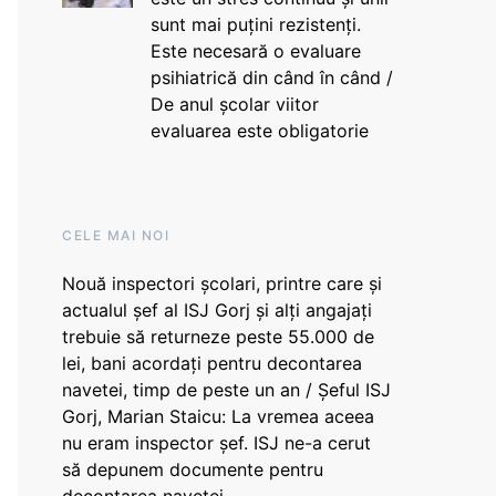
sunt mai puțini rezistenți.
Este necesară o evaluare
psihiatrică din când în când /
De anul școlar viitor
evaluarea este obligatorie
CELE MAI NOI
Nouă inspectori școlari, printre care și
actualul șef al ISJ Gorj și alți angajați
trebuie să returneze peste 55.000 de
lei, bani acordați pentru decontarea
navetei, timp de peste un an / Șeful ISJ
Gorj, Marian Staicu: La vremea aceea
nu eram inspector șef. ISJ ne-a cerut
să depunem documente pentru