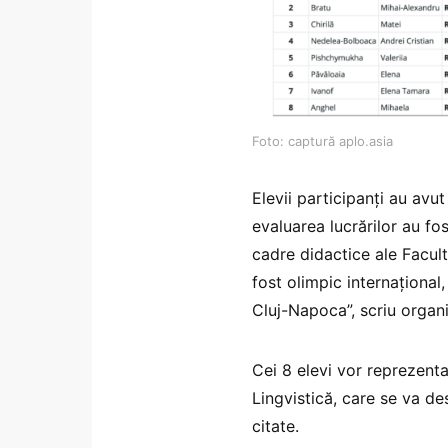
Foto: captură aplo.asia
Elevii participanți au avu
evaluarea lucrărilor au fo
cadre didactice ale Facultă
fost olimpic internațional
Cluj-Napoca”, scriu organi
Cei 8 elevi vor reprezent
Lingvistică, care se va des
citate.