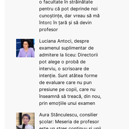
o facultate în străinătate
pentru că pot deprinde noi
cunoștințe, dar vreau să mă
întorc în țară și să devin
profesor
Luciana Antoci, despre
examenul suplimentar de
admitere la liceu: Directorii
pot alege o probă de
interviu, o scrisoare de
intenție. Sunt atâtea forme
de evaluare care nu pun
presiune pe copii, care nu
înseamnă să treacă, din nou,
prin emoțiile unui examen
Aura Stănculescu, consilier
școlar: Meseria de profesor
este un stres continuu și unii