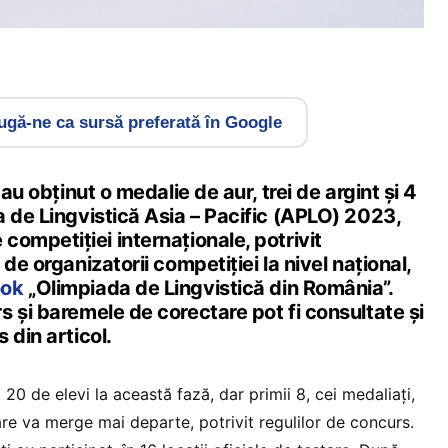
gă-ne ca sursă preferată în Google
 au obținut o medalie de aur, trei de argint și 4
 de Lingvistică Asia – Pacific (APLO) 2023,
ompetiției internaționale, potrivit
de organizatorii competiției la nivel național,
ook
„Olimpiada de Lingvistică din România”.
 și baremele de corectare pot fi consultate și
 din articol.
20 de elevi la această fază, dar primii 8, cei medaliați,
re va merge mai departe, potrivit regulilor de concurs.