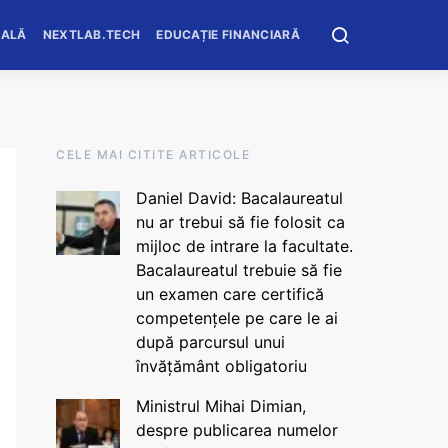
OALĂ
NEXTLAB.TECH
EDUCAȚIE FINANCIARĂ
CELE MAI CITITE ARTICOLE
Daniel David: Bacalaureatul
nu ar trebui să fie folosit ca
mijloc de intrare la facultate.
Bacalaureatul trebuie să fie
un examen care certifică
competențele pe care le ai
după parcursul unui
învățământ obligatoriu
Ministrul Mihai Dimian,
despre publicarea numelor