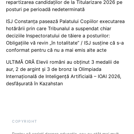
repartizarea candidaților de la Titularizare 2026 pe
posturi pe perioadă nedeterminată
ISJ Constanța pasează Palatului Copiilor executarea
hotărârii prin care Tribunalul a suspendat chiar
deciziile Inspectoratului de tăiere a posturilor:
Obligațiile vă revin „în totalitate” / ISJ susține că s-a
conformat pentru că nu a mai emis alte acte
ULTIMĂ ORĂ Elevii români au obținut 3 medalii de
aur, 2 de argint și 3 de bronz la Olimpiada
Internațională de Inteligență Artificială – IOAI 2026,
desfășurată în Kazahstan
COPYRIGHT
Pentru că scrieți despre educație, sau cu atât mai mult