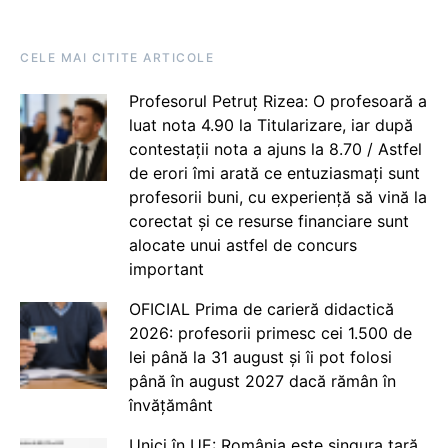
CELE MAI CITITE ARTICOLE
Profesorul Petruț Rizea: O profesoară a
luat nota 4.90 la Titularizare, iar după
contestații nota a ajuns la 8.70 / Astfel
de erori îmi arată ce entuziasmați sunt
profesorii buni, cu experiență să vină la
corectat și ce resurse financiare sunt
alocate unui astfel de concurs
important
OFICIAL Prima de carieră didactică
2026: profesorii primesc cei 1.500 de
lei până la 31 august și îi pot folosi
până în august 2027 dacă rămân în
învățământ
Unici în UE: România este singura țară