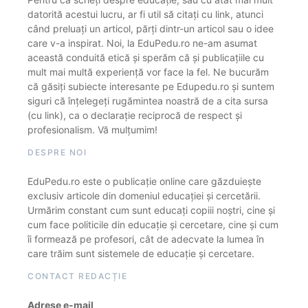
datorită acestui lucru, ar fi util să citați cu link, atunci
când preluați un articol, părți dintr-un articol sau o idee
care v-a inspirat. Noi, la EduPedu.ro ne-am asumat
această conduită etică și sperăm că și publicațiile cu
mult mai multă experiență vor face la fel. Ne bucurăm
că găsiți subiecte interesante pe Edupedu.ro și suntem
siguri că înțelegeți rugămintea noastră de a cita sursa
(cu link), ca o declarație reciprocă de respect și
profesionalism. Vă mulțumim!
DESPRE NOI
EduPedu.ro este o publicație online care găzduiește
exclusiv articole din domeniul educației și cercetării.
Urmărim constant cum sunt educați copiii noștri, cine și
cum face politicile din educație și cercetare, cine și cum
îi formează pe profesori, cât de adecvate la lumea în
care trăim sunt sistemele de educație și cercetare.
CONTACT REDACȚIE
Adrese e-mail