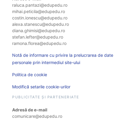
raluca.pantazi@edupedu.ro
mihai.peticila@edupedu.ro
costin.ionescu@edupedu.ro
alexa.stanescu@edupedu.ro
diana.ghimisi@edupedu.ro
stefan.lefter@edupedu.ro
ramona.florea@edupedu.ro
Notă de informare cu privire la prelucrarea de date
personale prin intermediul site-ului
Politica de cookie
Modifică setarile cookie-urilor
PUBLICITATE ȘI PARTENERIATE
Adresă de e-mail
comunicare@edupedu.ro