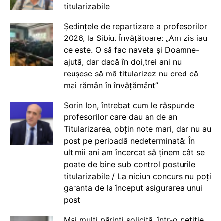
titularizabile
Ședințele de repartizare a profesorilor
2026, la Sibiu. Învățătoare: „Am zis iau
ce este. O să fac naveta și Doamne-
ajută, dar dacă în doi,trei ani nu
reușesc să mă titularizez nu cred că
mai rămân în învățământ”
Sorin Ion, întrebat cum le răspunde
profesorilor care dau an de an
Titularizarea, obțin note mari, dar nu au
post pe perioadă nedeterminată: În
ultimii ani am încercat să ținem cât se
poate de bine sub control posturile
titularizabile / La niciun concurs nu poți
garanta de la început asigurarea unui
post
Mai mulți părinți solicită, într-o petiție,