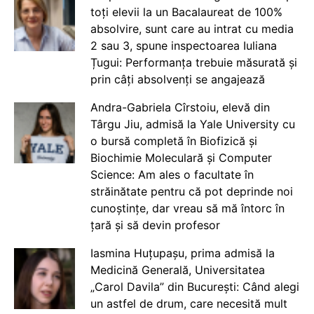
toți elevii la un Bacalaureat de 100%
absolvire, sunt care au intrat cu media
2 sau 3, spune inspectoarea Iuliana
Țugui: Performanța trebuie măsurată și
prin câți absolvenți se angajează
Andra-Gabriela Cîrstoiu, elevă din
Târgu Jiu, admisă la Yale University cu
o bursă completă în Biofizică și
Biochimie Moleculară și Computer
Science: Am ales o facultate în
străinătate pentru că pot deprinde noi
cunoștințe, dar vreau să mă întorc în
țară și să devin profesor
Iasmina Huțupașu, prima admisă la
Medicină Generală, Universitatea
„Carol Davila” din București: Când alegi
un astfel de drum, care necesită mult