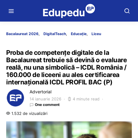
Bacalaureat 2026
DigitalTeach
Educație
Liceu
Proba de competențe digitale de la
Bacalaureat trebuie să devină o evaluare
reală, nu una simbolică – ICDL România /
160.000 de liceeni au ales certificarea
internațională ICDL PROFIL BAC (P)
Advertorial
14 ianuarie 2026
4 minute read
One comment
1.532 de vizualizări