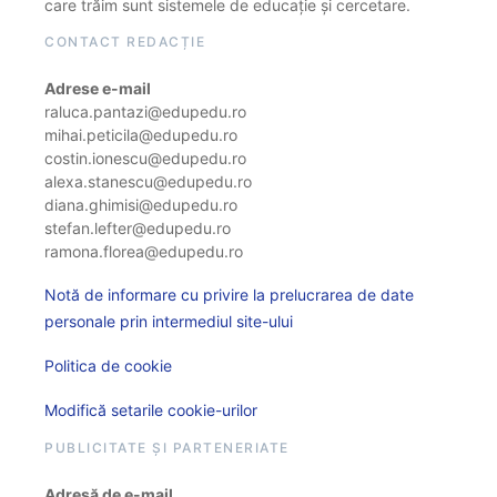
care trăim sunt sistemele de educație și cercetare.
CONTACT REDACȚIE
Adrese e-mail
raluca.pantazi@edupedu.ro
mihai.peticila@edupedu.ro
costin.ionescu@edupedu.ro
alexa.stanescu@edupedu.ro
diana.ghimisi@edupedu.ro
stefan.lefter@edupedu.ro
ramona.florea@edupedu.ro
Notă de informare cu privire la prelucrarea de date
personale prin intermediul site-ului
Politica de cookie
Modifică setarile cookie-urilor
PUBLICITATE ȘI PARTENERIATE
Adresă de e-mail