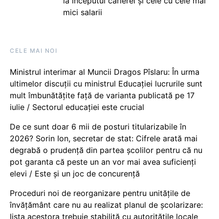
la începutul carierei și cele cu cele mai
mici salarii
CELE MAI NOI
Ministrul interimar al Muncii Dragos Pîslaru: În urma
ultimelor discuții cu ministrul Educației lucrurile sunt
mult îmbunătățite față de varianta publicată pe 17
iulie / Sectorul educației este crucial
De ce sunt doar 6 mii de posturi titularizabile în
2026? Sorin Ion, secretar de stat: Cifrele arată mai
degrabă o prudență din partea școlilor pentru că nu
pot garanta că peste un an vor mai avea suficienți
elevi / Este și un joc de concurență
Proceduri noi de reorganizare pentru unitățile de
învățământ care nu au realizat planul de școlarizare:
lista acestora trebuie stabilită cu autoritățile locale