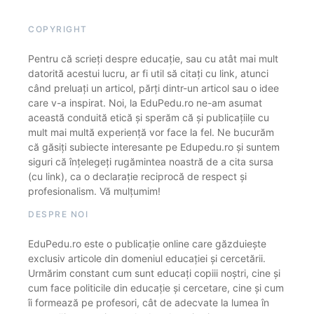
COPYRIGHT
Pentru că scrieți despre educație, sau cu atât mai mult
datorită acestui lucru, ar fi util să citați cu link, atunci
când preluați un articol, părți dintr-un articol sau o idee
care v-a inspirat. Noi, la EduPedu.ro ne-am asumat
această conduită etică și sperăm că și publicațiile cu
mult mai multă experiență vor face la fel. Ne bucurăm
că găsiți subiecte interesante pe Edupedu.ro și suntem
siguri că înțelegeți rugămintea noastră de a cita sursa
(cu link), ca o declarație reciprocă de respect și
profesionalism. Vă mulțumim!
DESPRE NOI
EduPedu.ro este o publicație online care găzduiește
exclusiv articole din domeniul educației și cercetării.
Urmărim constant cum sunt educați copiii noștri, cine și
cum face politicile din educație și cercetare, cine și cum
îi formează pe profesori, cât de adecvate la lumea în