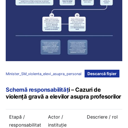
Descarcă fișier
Minister_SM_violenta_elevi_asupra_personal
Schemă responsabilităț
i – Cazuri de
violență gravă a elevilor asupra profesorilor
Etapă /
Actor /
Descriere / rol
responsabilitat
instituție