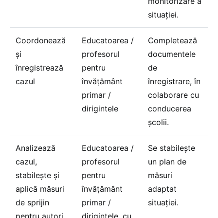
monitorizare a
situației.
Coordonează
Educatoarea /
Completează
și
profesorul
documentele
înregistrează
pentru
de
cazul
învățământ
înregistrare, în
primar /
colaborare cu
dirigintele
conducerea
școlii.
Analizează
Educatoarea /
Se stabilește
cazul,
profesorul
un plan de
stabilește și
pentru
măsuri
aplică măsuri
învățământ
adaptat
de sprijin
primar /
situației.
pentru autori
dirigintele, cu