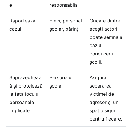
e
responsabilă
Raportează
Elevi, personal
Oricare dintre
cazul
școlar, părinți
acești actori
poate semnala
cazul
conducerii
școlii.
Supravegheaz
Personalul
Asigură
ă și protejează
școlar
separarea
la fața locului
victimei de
persoanele
agresor și un
implicate
spațiu sigur
pentru fiecare.