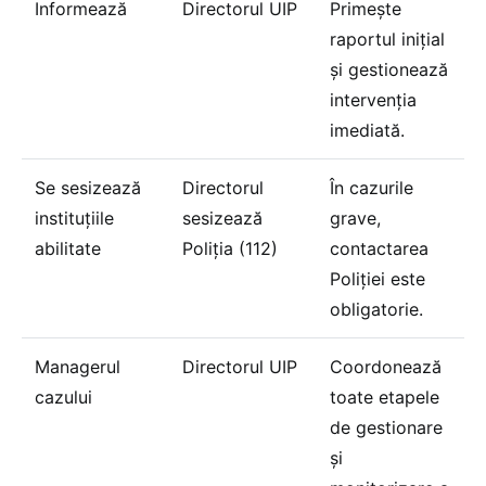
Informează
Directorul UIP
Primește
raportul inițial
și gestionează
intervenția
imediată.
Se sesizează
Directorul
În cazurile
instituțiile
sesizează
grave,
abilitate
Poliția (112)
contactarea
Poliției este
obligatorie.
Managerul
Directorul UIP
Coordonează
cazului
toate etapele
de gestionare
și