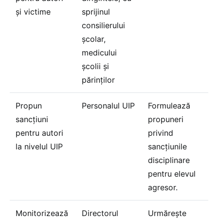
și victime
sprijinul
consilierului
școlar,
medicului
școlii și
părinților
Propun
Personalul UIP
Formulează
sancțiuni
propuneri
pentru autori
privind
la nivelul UIP
sancțiunile
disciplinare
pentru elevul
agresor.
Monitorizează
Directorul
Urmărește