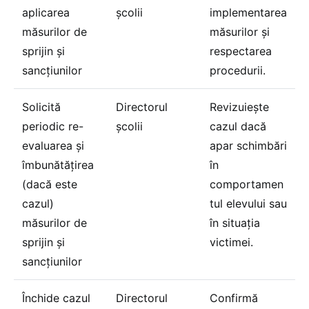
aplicarea
școlii
implementarea
măsurilor de
măsurilor și
sprijin și
respectarea
sancțiunilor
procedurii.
Solicită
Directorul
Revizuiește
periodic re-
școlii
cazul dacă
evaluarea și
apar schimbări
îmbunătățirea
în
(dacă este
comportamen
cazul)
tul elevului sau
măsurilor de
în situația
sprijin și
victimei.
sancțiunilor
Închide cazul
Directorul
Confirmă