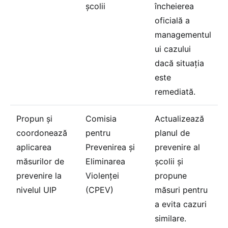
școlii
încheierea
oficială a
managementul
ui cazului
dacă situația
este
remediată.
Propun și
Comisia
Actualizează
coordonează
pentru
planul de
aplicarea
Prevenirea și
prevenire al
măsurilor de
Eliminarea
școlii și
prevenire la
Violenței
propune
nivelul UIP
(CPEV)
măsuri pentru
a evita cazuri
similare.