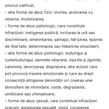
omorul calificat;
– alte forme de abuz fizic: lovirea, aruncarea cu
obiecte, imobilizarea;
– forme de abuz psihologic, care constituie
infracțiuni: instigarea publică, incitarea la ură sau
discriminare, amenințarea, șantajul, hărțuirea, lipsirea
de libertate, determinarea sau înlesnirea sinuciderii;
– alte forme de abuz psihologic: bullyingul și
cyberbullyingul, semnele obscene, injuriile și jignirile,
calomnia, terorizarea, disprețuire, alte acțiuni care
pot provoca traume emoționale și care au drept
consecință atingerea demnității ori crearea unei
atmosfere de intimidare, ostile, degradante,
umilitoare sau ofensatoare;
– forme de abuz sexual, care constituie infracțiuni
precum: agresiunea sexuală, violul, coruperea