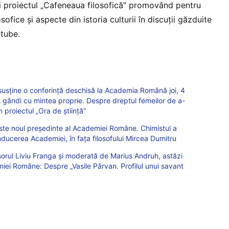
i proiectul „Cafeneaua filosofică” promovând pentru
sofice și aspecte din istoria culturii în discuții găzduite
tube.
susține o conferință deschisă la Academia Română joi, 4
A gândi cu mintea proprie. Despre dreptul femeilor de a-
n proiectul „Ora de știință”
e noul președinte al Academiei Române. Chimistul a
onducerea Academiei, în fața filosofului Mircea Dumitru
sorul Liviu Franga și moderată de Marius Andruh, astăzi
iei Române: Despre „Vasile Pârvan. Profilul unui savant