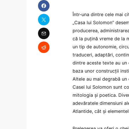
Într-una dintre cele mai ci
„Casa lui Solomon” desemn
producerea, administrare
că la puțină vreme de la
un tip de autonomie, circu
traduceri, adaptări, contin
dintre aceste texte au un 
baza unor construcții inst
Altele au mai degrabă un c
Casei lui Solomon sunt co
mitologia și poetica. Div
adevăratele dimensiuni ale
Atlantide, cât și elemente
Prelegerea va oferi o chei