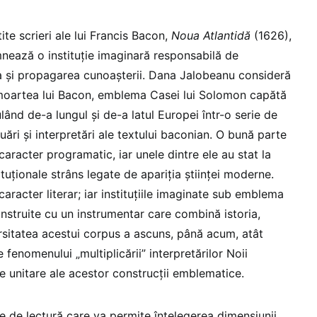
tite scrieri ale lui Francis Bacon,
Noua Atlantidă
(1626),
ează o instituție imaginară responsabilă de
a și propagarea cunoașterii. Dana Jalobeanu consideră
 moartea lui Bacon, emblema Casei lui Solomon capătă
lând de-a lungul și de-a latul Europei într-o serie de
uări și interpretări ale textului baconian. O bună parte
caracter programatic, iar unele dintre ele au stat la
ituționale strâns legate de apariția științei moderne.
aracter literar; iar instituțiile imaginate sub emblema
nstruite cu un instrumentar care combină istoria,
ersitatea acestui corpus a ascuns, până acum, atât
 fenomenului „multiplicării” interpretărilor Noii
le unitare ale acestor construcții emblematice.
e de lectură care va permite înțelegerea dimensiunii