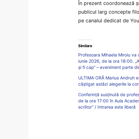
În prezent coordonează ș
publicul larg concepte filo
pe canalul dedicat de You
Similare
Profesoara Mihaela Miroiu va 
iunie 2026, de la ora 18:00. „
și fi cap“ – eveniment parte di
ULTIMA ORĂ Marius Andruh est
câștigat astăzi alegerile la c
Conferință susținută de profe
de la ora 17:00 în Aula Academ
scriitor“ / Intrarea este liberă