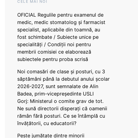
CELE MAI NOI
OFICIAL Regulile pentru examenul de
medic, medic stomatolog și farmacist
specialist, aplicabile din toamnă, au
fost schimbate / Subiecte unice pe
specialități / Condiții noi pentru
membrii comisiei ce elaborează
subiectele pentru proba scrisă
Noi comasări de clase și posturi, cu 3
săptămâni până la debutul anului școlar
2026-2027, sunt semnalate de Alin
Badea, prim-vicepreședinte USLI
Gorj: Ministerul o comite grav de tot.
Ne sună directorii disperați că oamenii
rămân fără posturi. Ce se întâmplă cu
învățătorii, cu educatorii?
Peste jumătate dintre minorii