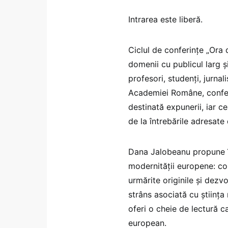
Intrarea este liberă.
Ciclul de conferințe „Ora de
domenii cu publicul larg ș
profesori, studenți, jurnal
Academiei Române, conferi
destinată expunerii, iar 
de la întrebările adresate 
Dana Jalobeanu propune în
modernității europene: con
urmărite originile și dezv
strâns asociată cu științ
oferi o cheie de lectură 
european.