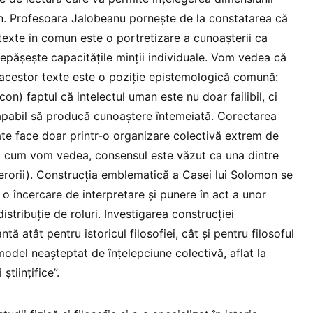
. Profesoara Jalobeanu pornește de la constatarea că
texte în comun este o portretizare a cunoașterii ca
pășește capacitățile minții individuale. Vom vedea că
r acestor texte este o poziție epistemologică comună:
on) faptul că intelectul uman este nu doar failibil, ci
apabil să producă cunoaștere întemeiată. Corectarea
oate face doar printr-o organizare colectivă extrem de
șa cum vom vedea, consensul este văzut ca una dintre
erorii). Construcția emblematică a Casei lui Solomon se
a o încercare de interpretare și punere în act a unor
istribuție de roluri. Investigarea construcției
 atât pentru istoricul filosofiei, cât și pentru filosoful
 model neașteptat de înțelepciune colectivă, aflat la
tiințifice”.