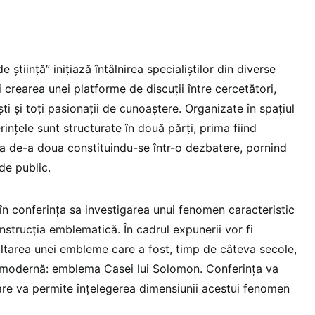
 știință” inițiază întâlnirea specialiștilor din diverse
i crearea unei platforme de discuții între cercetători,
iști și toți pasionații de cunoaștere. Organizate în spațiul
nțele sunt structurate în două părți, prima fiind
cea de-a doua constituindu-se într-o dezbatere, pornind
de public.
 conferința sa investigarea unui fenomen caracteristic
strucția emblematică. În cadrul expunerii vor fi
oltarea unei embleme care a fost, timp de câteva secole,
a modernă: emblema Casei lui Solomon. Conferința va
care va permite înțelegerea dimensiunii acestui fenomen