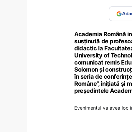
Adau
Academia Română invit
susținută de profeso
didactic la Facultatea
University of Techno
comunicat remis Edup
Solomon și construcț
în seria de conferințe
Române”, inițiată și
președintele Academ
Evenimentul va avea loc 