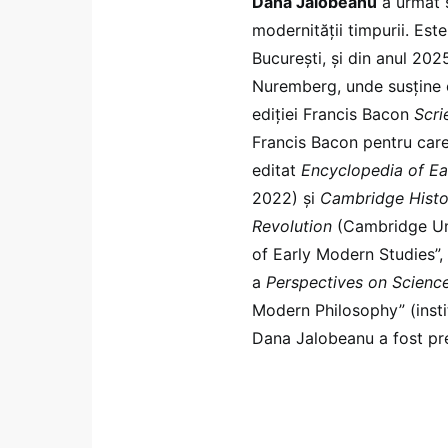
Dana Jalobeanu
a urmat st
modernității timpurii. Este
București, și din anul 202
Nuremberg, unde susține 
ediției Francis Bacon
Scri
Francis Bacon pentru car
editat
Encyclopedia of Ea
2022) și
Cambridge Histor
Revolution
(Cambridge Uni
of Early Modern Studies”
a
Perspectives on Scienc
Modern Philosophy” (insti
Dana Jalobeanu a fost pre