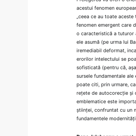
acestui fenomen european
„ceea ce au toate aceste 
fenomen emergent care de
o caracteristică a tuturo
ele asumă (pe urma lui Bac
iremediabil deformat, inc
erorilor intelectului se p
sofisticată (pentru că, a
sursele fundamentale ale 
poate citi, prin urmare, c
rețete de autocorecție și d
emblematice este importantă
științei, confruntat cu un
fundamentele modernității ș