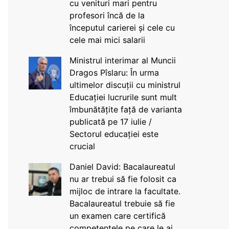
cu venituri mari pentru
profesori încă de la
începutul carierei și cele cu
cele mai mici salarii
Ministrul interimar al Muncii
Dragos Pîslaru: În urma
ultimelor discuții cu ministrul
Educației lucrurile sunt mult
îmbunătățite față de varianta
publicată pe 17 iulie /
Sectorul educației este
crucial
Daniel David: Bacalaureatul
nu ar trebui să fie folosit ca
mijloc de intrare la facultate.
Bacalaureatul trebuie să fie
un examen care certifică
competențele pe care le ai