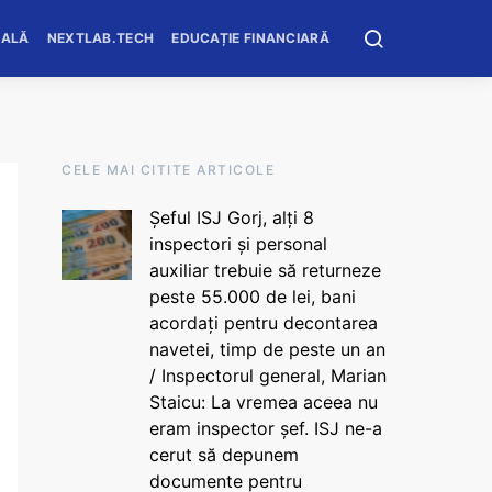
OALĂ
NEXTLAB.TECH
EDUCAȚIE FINANCIARĂ
CELE MAI CITITE ARTICOLE
Șeful ISJ Gorj, alți 8
inspectori și personal
auxiliar trebuie să returneze
peste 55.000 de lei, bani
acordați pentru decontarea
navetei, timp de peste un an
/ Inspectorul general, Marian
Staicu: La vremea aceea nu
eram inspector șef. ISJ ne-a
cerut să depunem
documente pentru