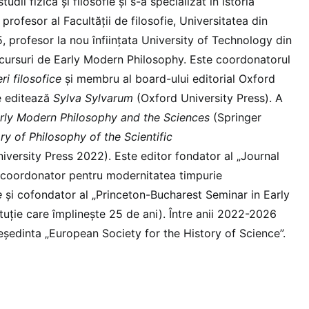
udii fizică și filosofie și s-a specializat în istoria
 profesor al Facultății de filosofie, Universitatea din
5, profesor la nou înființata University of Technology din
cursuri de Early Modern Philosophy. Este coordonatorul
eri filosofice
și membru al board-ului editorial Oxford
e editează
Sylva Sylvarum
(Oxford University Press). A
rly Modern Philosophy and the Sciences
(Springer
y of Philosophy of the Scientific
versity Press 2022). Este editor fondator al „Journal
, coordonator pentru modernitatea timpurie
e
și cofondator al „Princeton-Bucharest Seminar in Early
tuție care împlinește 25 de ani). Între anii 2022-2026
ședinta „European Society for the History of Science”.