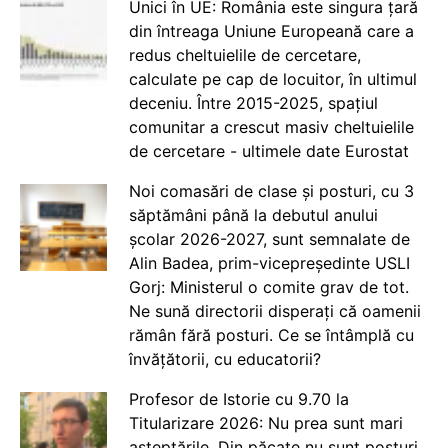
Unici în UE: România este singura țară
din întreaga Uniune Europeană care a
redus cheltuielile de cercetare,
calculate pe cap de locuitor, în ultimul
deceniu. Între 2015-2025, spațiul
comunitar a crescut masiv cheltuielile
de cercetare - ultimele date Eurostat
Noi comasări de clase și posturi, cu 3
săptămâni până la debutul anului
școlar 2026-2027, sunt semnalate de
Alin Badea, prim-vicepreședinte USLI
Gorj: Ministerul o comite grav de tot.
Ne sună directorii disperați că oamenii
rămân fără posturi. Ce se întâmplă cu
învățătorii, cu educatorii?
Profesor de Istorie cu 9.70 la
Titularizare 2026: Nu prea sunt mari
așteptările. Din păcate nu sunt posturi