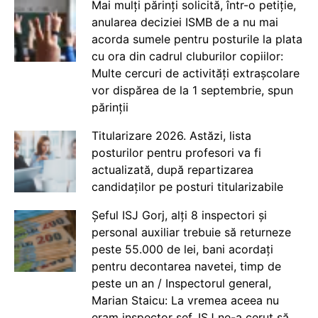
Mai mulți părinți solicită, într-o petiție,
anularea deciziei ISMB de a nu mai
acorda sumele pentru posturile la plata
cu ora din cadrul cluburilor copiilor:
Multe cercuri de activități extrașcolare
vor dispărea de la 1 septembrie, spun
părinții
Titularizare 2026. Astăzi, lista
posturilor pentru profesori va fi
actualizată, după repartizarea
candidaților pe posturi titularizabile
Șeful ISJ Gorj, alți 8 inspectori și
personal auxiliar trebuie să returneze
peste 55.000 de lei, bani acordați
pentru decontarea navetei, timp de
peste un an / Inspectorul general,
Marian Staicu: La vremea aceea nu
eram inspector șef. ISJ ne-a cerut să