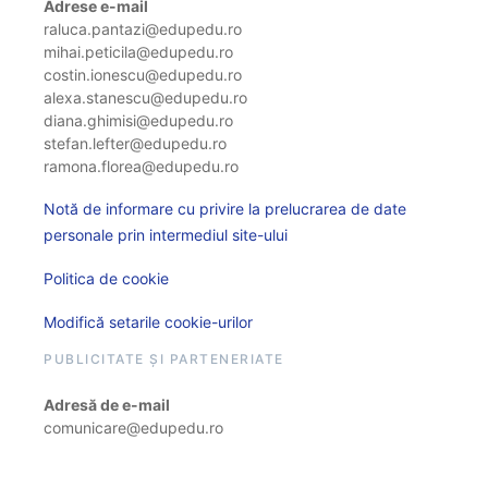
Adrese e-mail
raluca.pantazi@edupedu.ro
mihai.peticila@edupedu.ro
costin.ionescu@edupedu.ro
alexa.stanescu@edupedu.ro
diana.ghimisi@edupedu.ro
stefan.lefter@edupedu.ro
ramona.florea@edupedu.ro
Notă de informare cu privire la prelucrarea de date
personale prin intermediul site-ului
Politica de cookie
Modifică setarile cookie-urilor
PUBLICITATE ȘI PARTENERIATE
Adresă de e-mail
comunicare@edupedu.ro