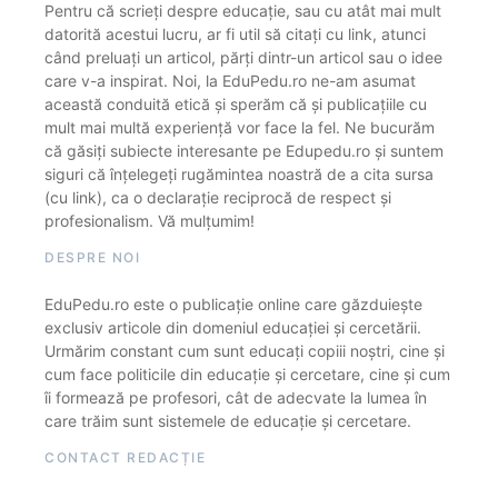
Pentru că scrieți despre educație, sau cu atât mai mult
datorită acestui lucru, ar fi util să citați cu link, atunci
când preluați un articol, părți dintr-un articol sau o idee
care v-a inspirat. Noi, la EduPedu.ro ne-am asumat
această conduită etică și sperăm că și publicațiile cu
mult mai multă experiență vor face la fel. Ne bucurăm
că găsiți subiecte interesante pe Edupedu.ro și suntem
siguri că înțelegeți rugămintea noastră de a cita sursa
(cu link), ca o declarație reciprocă de respect și
profesionalism. Vă mulțumim!
DESPRE NOI
EduPedu.ro este o publicație online care găzduiește
exclusiv articole din domeniul educației și cercetării.
Urmărim constant cum sunt educați copiii noștri, cine și
cum face politicile din educație și cercetare, cine și cum
îi formează pe profesori, cât de adecvate la lumea în
care trăim sunt sistemele de educație și cercetare.
CONTACT REDACȚIE