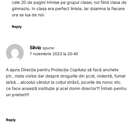
cele 20 de pagini trimise pe grupul clasei, noi fiind clasa de
gimnaziu. In clasa era perfect liniste, iar doamna la fiecare
ora se lua de noi.
Reply
Silvia
spune:
7 noiembrie 2023 la 20:40
A ajuns Direcția pentru Protecția Copilului să facă anchete
ptr…niste vorbe dar despre drogurile din școli, violentă, fumat
iarbă …alcoolul vândut la colțul străzii, jocurile de noroc etc.
ce face această instituție și acel domn director?! Întreb pentru
un prieten!!!
Reply