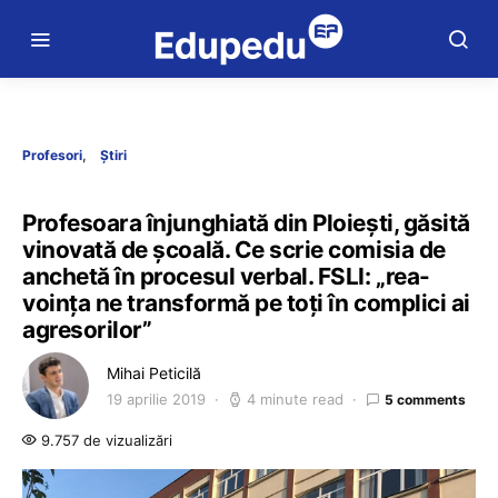
Profesori
Știri
Profesoara înjunghiată din Ploiești, găsită
vinovată de școală. Ce scrie comisia de
anchetă în procesul verbal. FSLI: „rea-
voința ne transformă pe toți în complici ai
agresorilor”
Mihai Peticilă
19 aprilie 2019
4 minute read
5 comments
9.757 de vizualizări