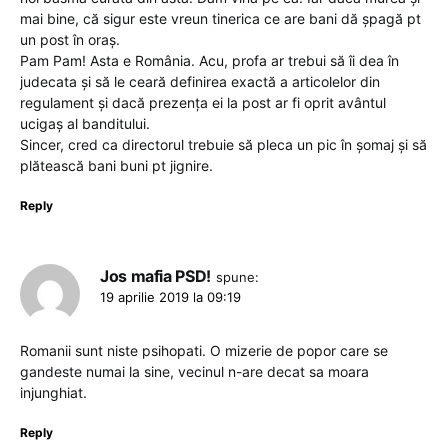
mai bine, că sigur este vreun tinerica ce are bani dă șpagă pt
un post în oraș.
Pam Pam! Asta e România. Acu, profa ar trebui să îi dea în
judecata și să le ceară definirea exactă a articolelor din
regulament și dacă prezența ei la post ar fi oprit avântul
ucigaș al banditului.
Sincer, cred ca directorul trebuie să pleca un pic în șomaj și să
plătească bani buni pt jignire.
Reply
Jos mafia PSD!
spune:
19 aprilie 2019 la 09:19
Romanii sunt niste psihopati. O mizerie de popor care se
gandeste numai la sine, vecinul n-are decat sa moara
injunghiat.
Reply