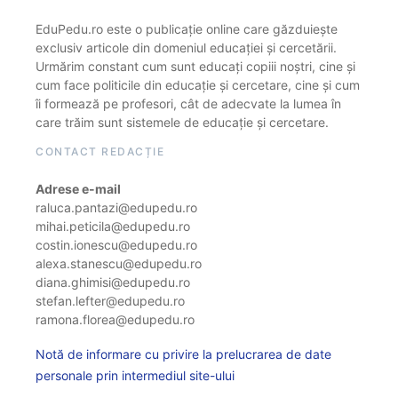
EduPedu.ro este o publicație online care găzduiește
exclusiv articole din domeniul educației și cercetării.
Urmărim constant cum sunt educați copiii noștri, cine și
cum face politicile din educație și cercetare, cine și cum
îi formează pe profesori, cât de adecvate la lumea în
care trăim sunt sistemele de educație și cercetare.
CONTACT REDACȚIE
Adrese e-mail
raluca.pantazi@edupedu.ro
mihai.peticila@edupedu.ro
costin.ionescu@edupedu.ro
alexa.stanescu@edupedu.ro
diana.ghimisi@edupedu.ro
stefan.lefter@edupedu.ro
ramona.florea@edupedu.ro
Notă de informare cu privire la prelucrarea de date
personale prin intermediul site-ului