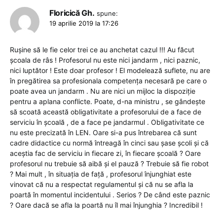
Floricică Gh.
spune:
19 aprilie 2019 la 17:26
Rușine să le fie celor trei ce au anchetat cazul !!! Au făcut
școala de râs ! Profesorul nu este nici jandarm , nici paznic,
nici luptător ! Este doar profesor ! El modelează suflete, nu are
în pregătirea sa profesionala competența necesară pe care o
poate avea un jandarm . Nu are nici un mijloc la dispoziție
pentru a aplana conflicte. Poate, d-na ministru , se gândește
să scoată această obligativitate a profesorului de a face de
serviciu în școală , de a face pe jandarmul . Obligativitate ce
nu este precizată în LEN. Oare si-a pus întrebarea că sunt
cadre didactice cu normă întreagă în cinci sau șase școli și că
aceștia fac de serviciu in fiecare zi, în fiecare școală ? Oare
profesorul nu trebuie să aibă și el pauză ? Trebuie să fie robot
? Mai mult , în situația de față , profesorul înjunghiat este
vinovat că nu a respectat regulamentul și că nu se afla la
poartă în momentul incidentului . Serios ? De când este paznic
? Oare dacă se afla la poartă nu îl mai înjunghia ? Incredibil !