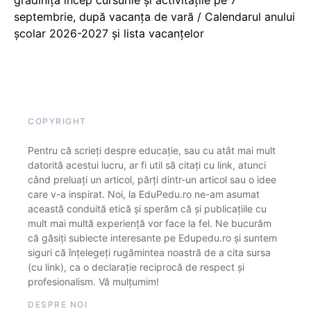
septembrie, după vacanța de vară / Calendarul anului
școlar 2026-2027 și lista vacanțelor
COPYRIGHT
Pentru că scrieți despre educație, sau cu atât mai mult
datorită acestui lucru, ar fi util să citați cu link, atunci
când preluați un articol, părți dintr-un articol sau o idee
care v-a inspirat. Noi, la EduPedu.ro ne-am asumat
această conduită etică și sperăm că și publicațiile cu
mult mai multă experiență vor face la fel. Ne bucurăm
că găsiți subiecte interesante pe Edupedu.ro și suntem
siguri că înțelegeți rugămintea noastră de a cita sursa
(cu link), ca o declarație reciprocă de respect și
profesionalism. Vă mulțumim!
DESPRE NOI