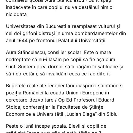
inadecvate în care copilul nu va destăinui nimic
niciodată
Universitatea din București a reamplasat vulturul și
cei doi grifoni distruși în urma bombardamentelor din
anul 1944 pe frontonul Palatului Universității
Aura Stănculescu, consilier școlar: Este o mare
nedreptate să nu-i lăsăm pe copii să fie așa cum
sunt. Suntem prea dornici să îi băgăm în șabloane și
să-i corectăm, să invalidăm ceea ce fac diferit
Bugetele reale ale reconectării diasporei științifice și
poziția României la coada Uniunii Europene în
cercetare-dezvoltare / Op Ed Profesorul Eduard
Stoica, conferențiar la Facultatea de Științe
Economice a Universității „Lucian Blaga” din Sibiu
Peste o lună începe școala. Elevii și copiii de
grădiniță încep cursurile și activitățile pe 7