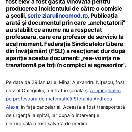
fost elev a fost găsită vinovată pentru
producerea incidentului de către o comisie
a școlii,
scrie ziarulincomod.ro
. Publicația
arată și documentul prin care „anchetatorii”
au stabilit ce anume nu a respectat
profesoara, care era profesor de serviciu la
acel moment. Federația Sindicatelor Libere
din Învățământ (FSLI) a reacționat dur după
apariția acestui document: „rea-voința ne
transformă pe toți în complici ai agresorilor”.
Pe data de 29 ianuarie, Mihai Alexandru Nițescu, fost
elev al Colegiului, a intrat în școală și
a înjunghiat-o
pe profesoara de matematică Ștefania Andreea
Alexe
, în fața cancelariei. Aceasta a fost transportată
de urgență la spital, iar după o intervenție
chirurgicală a fost salvată de medici.