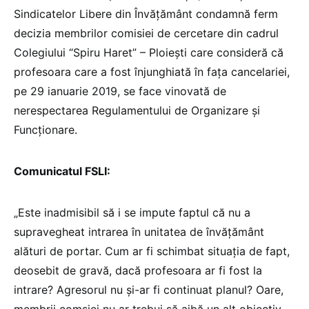
Sindicatelor Libere din Învăţământ condamnă ferm
decizia membrilor comisiei de cercetare din cadrul
Colegiului “Spiru Haret” – Ploiești care consideră că
profesoara care a fost înjunghiată în fața cancelariei,
pe 29 ianuarie 2019, se face vinovată de
nerespectarea Regulamentului de Organizare și
Funcționare.
Comunicatul FSLI:
„Este inadmisibil să i se impute faptul că nu a
supravegheat intrarea în unitatea de învățământ
alături de portar. Cum ar fi schimbat situația de fapt,
deosebit de gravă, dacă profesoara ar fi fost la
intrare? Agresorul nu și-ar fi continuat planul? Oare,
membrii comsiei nu ar trebui să aibă un alt obiectiv,