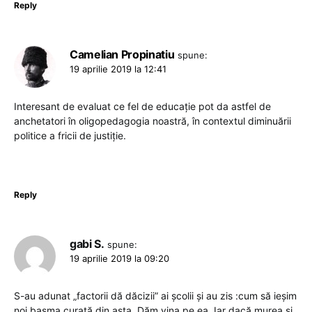
Reply
Camelian Propinatiu
spune:
19 aprilie 2019 la 12:41
Interesant de evaluat ce fel de educaţie pot da astfel de
anchetatori în oligopedagogia noastră, în contextul diminuării
politice a fricii de justiţie.
Reply
gabi S.
spune:
19 aprilie 2019 la 09:20
S-au adunat „factorii dă dăcizii” ai școlii și au zis :cum să ieșim
noi basma curată din asta. Dăm vina pe ea. Iar dacă murea și