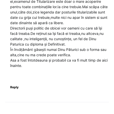
ei,examenul de Titularizare este doar o mare acoperire
pentru toate combinațiile lor.Ia cine trebuie.Mai scăpa câte
unul,câte doi,zice legenda dar posturile titularizabile sunt
date cu grija cui trebuie,multe nici nu apar în sistem si sunt
date dinainte să apară ca libere.
Directorii puși politic de obicei vor oameni cu care să își
facă treaba.De reținut:sa își facă ei treaba,nu altceva,nu
calitate ,nu inteligență, nu cunoștințe, un fel de Dinu
Paturica cu diploma și Definitivat.
În învățământ găsești numai Dinu Păturici sub o forma sau
alta,cine nu ma crede poate verifica.
Asa a fost întotdeauna și probabil ca va fi mult timp de aici
înainte.
Reply