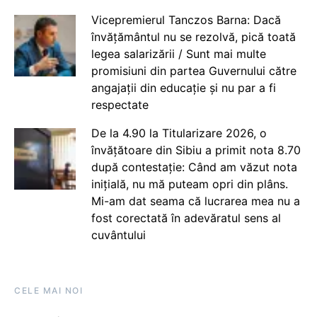
Vicepremierul Tanczos Barna: Dacă
învățământul nu se rezolvă, pică toată
legea salarizării / Sunt mai multe
promisiuni din partea Guvernului către
angajații din educație și nu par a fi
respectate
De la 4.90 la Titularizare 2026, o
învățătoare din Sibiu a primit nota 8.70
după contestație: Când am văzut nota
inițială, nu mă puteam opri din plâns.
Mi-am dat seama că lucrarea mea nu a
fost corectată în adevăratul sens al
cuvântului
CELE MAI NOI