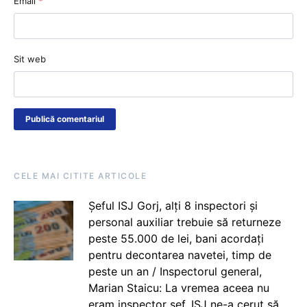
Email
*
Sit web
CELE MAI CITITE ARTICOLE
Șeful ISJ Gorj, alți 8 inspectori și
personal auxiliar trebuie să returneze
peste 55.000 de lei, bani acordați
pentru decontarea navetei, timp de
peste un an / Inspectorul general,
Marian Staicu: La vremea aceea nu
eram inspector șef. ISJ ne-a cerut să