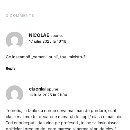
3 COMMENTS
NICOLAE
spune:
17 iulie 2025 la 16:16
Ce înseamnă „oamenii buni”, tov. ministru?!…
Reply
ciuenlai
spune:
16 iulie 2025 la 21:04
Teoretic, in tarile cu norme ceva mai mari de predare, sunt
clase mai mukte, deoarece numarul de copii/ clasa e mai mic.
Toti nepriceputii dau vina pe profesori , in loc sa invinuiasca
politicieni precum dd, care maresc si norma si nr. de elevi/