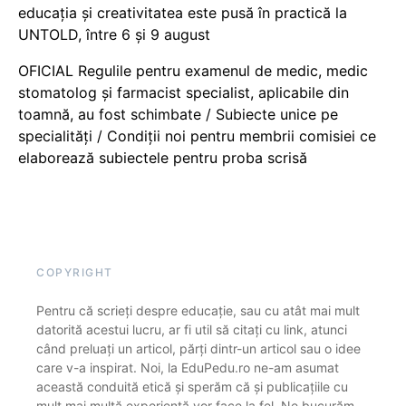
educația și creativitatea este pusă în practică la
UNTOLD, între 6 și 9 august
OFICIAL Regulile pentru examenul de medic, medic
stomatolog și farmacist specialist, aplicabile din
toamnă, au fost schimbate / Subiecte unice pe
specialități / Condiții noi pentru membrii comisiei ce
elaborează subiectele pentru proba scrisă
COPYRIGHT
Pentru că scrieți despre educație, sau cu atât mai mult
datorită acestui lucru, ar fi util să citați cu link, atunci
când preluați un articol, părți dintr-un articol sau o idee
care v-a inspirat. Noi, la EduPedu.ro ne-am asumat
această conduită etică și sperăm că și publicațiile cu
mult mai multă experiență vor face la fel. Ne bucurăm