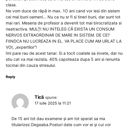
clasa.
Ne vom duce de râpă in max. 1O ani cand vor iesi din sistem
cei mai buni oameni… Nu ca nu sr fi si tineri buni, dar sunt tot
mai rari. Meseria de profesor a devenit tot mai birocratizata si
neatractiva. MULȚI NU INTELEG CĂ EXISTA UN CONSUM
NERVOS EXTRAORDINAR DE MARE IN SISTEM. DE CE?
FIINDCA NU LUCREAZA IN EL. VA PLACE CUM AM URLAT LA
VOI, „expertlior”!
Imi pare rau de acest tanar. Si a tocit coatele sa invete, dar nu
stiu cat va mai rezista. 40% capoteaza dupa 5 ani si renunta
tocmai din cauza stresului.
Reply
Tică
spune:
17 iulie 2025 la 11:21
De 15 ani tot dau examene și am tot sperat sa ma
titularizez.Degeaba.Posturi date cum vor ei și cui vor