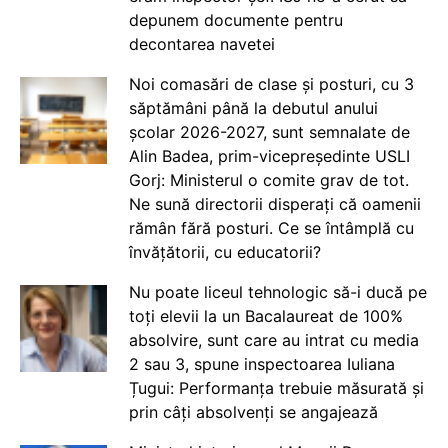
depunem documente pentru
decontarea navetei
Noi comasări de clase și posturi, cu 3
săptămâni până la debutul anului
școlar 2026-2027, sunt semnalate de
Alin Badea, prim-vicepreședinte USLI
Gorj: Ministerul o comite grav de tot.
Ne sună directorii disperați că oamenii
rămân fără posturi. Ce se întâmplă cu
învățătorii, cu educatorii?
Nu poate liceul tehnologic să-i ducă pe
toți elevii la un Bacalaureat de 100%
absolvire, sunt care au intrat cu media
2 sau 3, spune inspectoarea Iuliana
Țugui: Performanța trebuie măsurată și
prin câți absolvenți se angajează