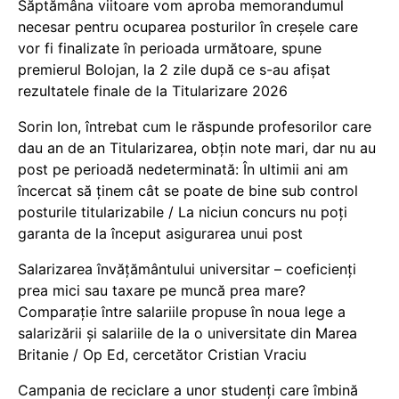
Săptămâna viitoare vom aproba memorandumul
necesar pentru ocuparea posturilor în creșele care
vor fi finalizate în perioada următoare, spune
premierul Bolojan, la 2 zile după ce s-au afișat
rezultatele finale de la Titularizare 2026
Sorin Ion, întrebat cum le răspunde profesorilor care
dau an de an Titularizarea, obțin note mari, dar nu au
post pe perioadă nedeterminată: În ultimii ani am
încercat să ținem cât se poate de bine sub control
posturile titularizabile / La niciun concurs nu poți
garanta de la început asigurarea unui post
Salarizarea învățământului universitar – coeficienți
prea mici sau taxare pe muncă prea mare?
Comparație între salariile propuse în noua lege a
salarizării și salariile de la o universitate din Marea
Britanie / Op Ed, cercetător Cristian Vraciu
Campania de reciclare a unor studenți care îmbină