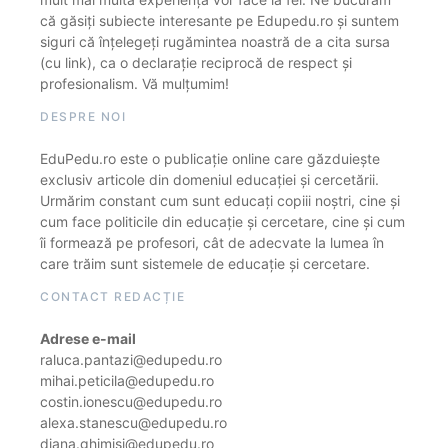
că găsiți subiecte interesante pe Edupedu.ro și suntem
siguri că înțelegeți rugămintea noastră de a cita sursa
(cu link), ca o declarație reciprocă de respect și
profesionalism. Vă mulțumim!
DESPRE NOI
EduPedu.ro este o publicație online care găzduiește
exclusiv articole din domeniul educației și cercetării.
Urmărim constant cum sunt educați copiii noștri, cine și
cum face politicile din educație și cercetare, cine și cum
îi formează pe profesori, cât de adecvate la lumea în
care trăim sunt sistemele de educație și cercetare.
CONTACT REDACȚIE
Adrese e-mail
raluca.pantazi@edupedu.ro
mihai.peticila@edupedu.ro
costin.ionescu@edupedu.ro
alexa.stanescu@edupedu.ro
diana.ghimisi@edupedu.ro