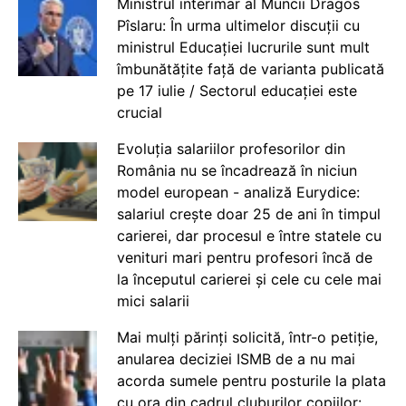
Ministrul interimar al Muncii Dragos
Pîslaru: În urma ultimelor discuții cu
ministrul Educației lucrurile sunt mult
îmbunătățite față de varianta publicată
pe 17 iulie / Sectorul educației este
crucial
Evoluția salariilor profesorilor din
România nu se încadrează în niciun
model european - analiză Eurydice:
salariul crește doar 25 de ani în timpul
carierei, dar procesul e între statele cu
venituri mari pentru profesori încă de
la începutul carierei și cele cu cele mai
mici salarii
Mai mulți părinți solicită, într-o petiție,
anularea deciziei ISMB de a nu mai
acorda sumele pentru posturile la plata
cu ora din cadrul cluburilor copiilor: