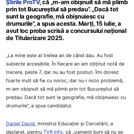
Știrile ProTV
, că „m-am obișnuit să mă plimb
prin tot Bucureștiul să predau”. „Dacă tot
sunt la geografie, mă obișnuiesc cu
drumurile”, a spus acesta. Marți, 15 iulie, a
avut loc proba scrisă a concursului național
de Titularizare 2025.
„La mine este al treilea an de când dau. Au fost
subiecte accesibile. În fiecare an am obținut notă de
trecere, peste 7, dar nu au fost posturi. Îmi doresc
foarte mult să fie cu noroc, dar nu-i nicio problemă,
m-am obișnuit să mă plimb prin tot Bucureștiul să
predau. Dacă tot sunt la geografie, mă obișnuiesc cu
drumurile”, a spus candidatul.
Daniel David
, ministrul Educației și Cercetării, a
declarat, pentru
TVR Info
, că „oamenii buni să nu se