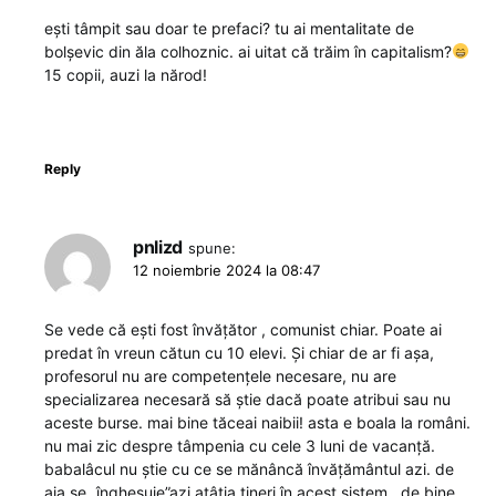
ești tâmpit sau doar te prefaci? tu ai mentalitate de
bolșevic din ăla colhoznic. ai uitat că trăim în capitalism?
15 copii, auzi la nărod!
Reply
pnlizd
spune:
12 noiembrie 2024 la 08:47
Se vede că ești fost învățător , comunist chiar. Poate ai
predat în vreun cătun cu 10 elevi. Și chiar de ar fi așa,
profesorul nu are competențele necesare, nu are
specializarea necesară să știe dacă poate atribui sau nu
aceste burse. mai bine tăceai naibii! asta e boala la români.
nu mai zic despre tâmpenia cu cele 3 luni de vacanță.
babalâcul nu știe cu ce se mănâncă învățământul azi. de
aia se „înghesuie”azi atâția tineri în acest sistem , de bine