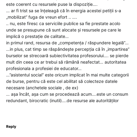
este coerent cu resursele puse la dispoziție….
… ar fi trist sa se înțeleagă că în energia acestei petiții s-a
„mobilizat” fuga de vreun efort .. ….
.. nu, este firesc ca serviciile publice sa fie prestate acolo
unde se presupune că sunt alocate și resursele pe care le
implică o prestație de calitate…
in primul rand, resursa de „competența / răspundere legală”…
…in plus, cat timp se răspândește percepția că în „impartirea”
burselor se strecoară subiectivitatea profesorului…. se pierde
mult din ceea ce ar trebui să rămână neafectat… autoritatea
profesionala a profesiei de educator…
…”asistentul social” este oricum implicat în mai multe categorii
de burse, pentru că este cel abilitat să colecteze datele
necesare (anchetele sociale , de ex)
… așa încât, așa cum se procedează acum….este un consum
redundant, birocratic (inutil)….de resurse ale autorităților
Reply