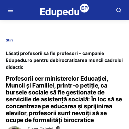
Știri
Lăsați profesorii să fie profesori - campanie
Edupedu.ro pentru debirocratizarea muncii cadrului
didactic
Profesorii cer ministerelor Educației,
Muncii și Familiei, printr-o petiție, ca
bursele sociale să fie gestionate de
serviciile de asistență socială: În loc să se
concentreze pe educarea și sprijinirea
elevilor, profesorii sunt nevoiți să se
ocupe de formalități birocratice
Diana Ghimiși