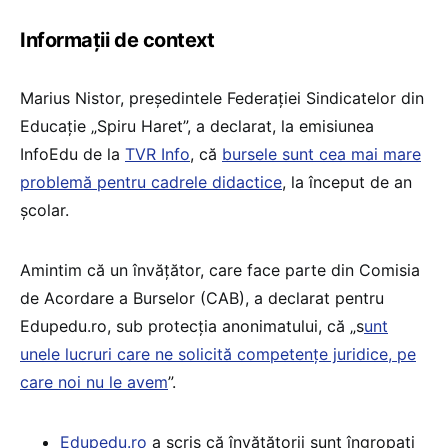
Informații de context
Marius Nistor, președintele Federației Sindicatelor din
Educație „Spiru Haret”, a declarat, la emisiunea
InfoEdu de la
TVR Info
, că
bursele sunt cea mai mare
problemă pentru cadrele didactice
, la început de an
școlar.
Amintim că un învățător, care face parte din Comisia
de Acordare a Burselor (CAB), a declarat pentru
Edupedu.ro, sub protecția anonimatului, că „s
unt
unele lucruri care ne solicită competențe juridice, pe
care noi nu le avem
”.
Edupedu.ro
a scris că învățătorii sunt îngropați