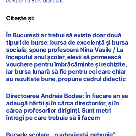
calitate cu 50% discount
.
Citește și:
În București ar trebui să existe doar două
tipuri de burse: bursa de excelență și bursa
socială, spune profesoara Nina Vasile / La
începutul anul școlar, elevii să primească
vouchere pentru îmbrăcăminte și rechizite,
iar bursa lunară să fie pentru cei care chiar
au rezultate bune, propune cadrul didactic
Directoarea Andreia Bodea: În fiecare an se
adaugă hârtii și în cârca directorilor, și în
cârca profesorilor diriginți. Sunt metri
întregi pe care trebuie să îi facem
Bursele școlare, „o adevărată nebunie”