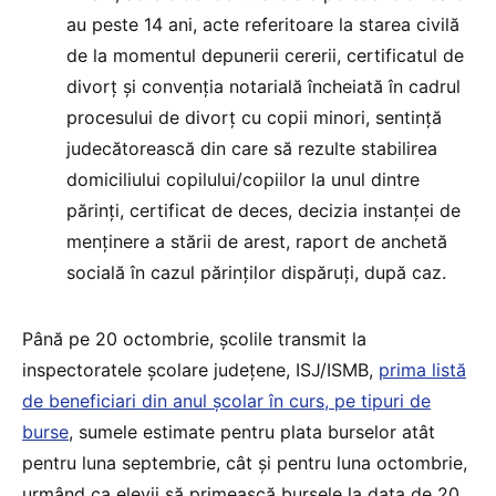
au peste 14 ani, acte referitoare la starea civilă
de la momentul depunerii cererii, certificatul de
divorț și convenția notarială încheiată în cadrul
procesului de divorț cu copii minori, sentință
judecătorească din care să rezulte stabilirea
domiciliului copilului/copiilor la unul dintre
părinți, certificat de deces, decizia instanței de
menținere a stării de arest, raport de anchetă
socială în cazul părinților dispăruți, după caz.
Până pe 20 octombrie, școlile transmit la
inspectoratele școlare județene, ISJ/ISMB,
prima listă
de beneficiari din anul școlar în curs, pe tipuri de
burse
, sumele estimate pentru plata burselor atât
pentru luna septembrie, cât și pentru luna octombrie,
urmând ca elevii să primească bursele la data de 20