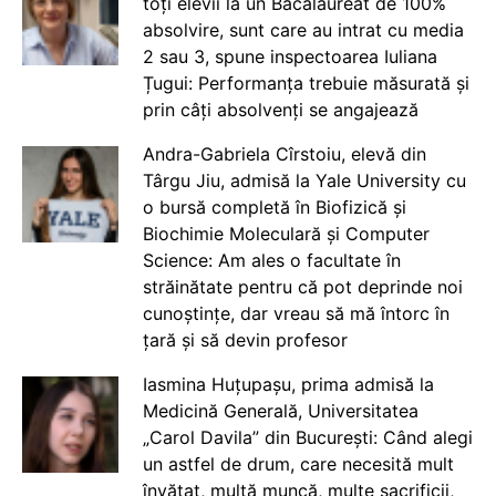
toți elevii la un Bacalaureat de 100%
absolvire, sunt care au intrat cu media
2 sau 3, spune inspectoarea Iuliana
Țugui: Performanța trebuie măsurată și
prin câți absolvenți se angajează
Andra-Gabriela Cîrstoiu, elevă din
Târgu Jiu, admisă la Yale University cu
o bursă completă în Biofizică și
Biochimie Moleculară și Computer
Science: Am ales o facultate în
străinătate pentru că pot deprinde noi
cunoștințe, dar vreau să mă întorc în
țară și să devin profesor
Iasmina Huțupașu, prima admisă la
Medicină Generală, Universitatea
„Carol Davila” din București: Când alegi
un astfel de drum, care necesită mult
învățat, multă muncă, multe sacrificii,