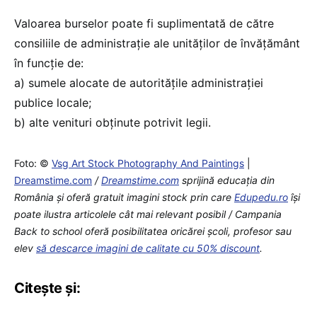
Valoarea burselor poate fi suplimentată de către
consiliile de administrație ale unităților de învățământ
în funcție de:
a) sumele alocate de autoritățile administrației
publice locale;
b) alte venituri obținute potrivit legii.
Foto: ©
Vsg Art Stock Photography And Paintings
|
Dreamstime.com
/
Dreamstime.com
sprijină educaţia din
România şi oferă gratuit imagini stock prin care
Edupedu.ro
îşi
poate ilustra articolele cât mai relevant posibil / Campania
Back to school oferă posibilitatea oricărei școli, profesor sau
elev
să descarce imagini de calitate cu 50% discount
.
Citește și: