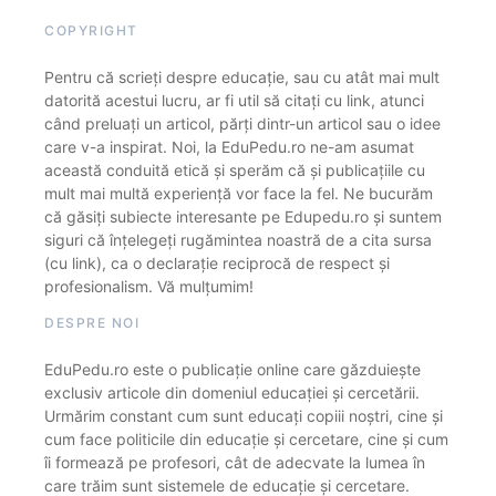
COPYRIGHT
Pentru că scrieți despre educație, sau cu atât mai mult
datorită acestui lucru, ar fi util să citați cu link, atunci
când preluați un articol, părți dintr-un articol sau o idee
care v-a inspirat. Noi, la EduPedu.ro ne-am asumat
această conduită etică și sperăm că și publicațiile cu
mult mai multă experiență vor face la fel. Ne bucurăm
că găsiți subiecte interesante pe Edupedu.ro și suntem
siguri că înțelegeți rugămintea noastră de a cita sursa
(cu link), ca o declarație reciprocă de respect și
profesionalism. Vă mulțumim!
DESPRE NOI
EduPedu.ro este o publicație online care găzduiește
exclusiv articole din domeniul educației și cercetării.
Urmărim constant cum sunt educați copiii noștri, cine și
cum face politicile din educație și cercetare, cine și cum
îi formează pe profesori, cât de adecvate la lumea în
care trăim sunt sistemele de educație și cercetare.