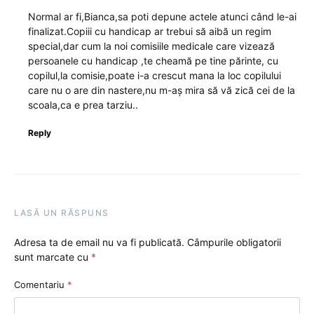
Normal ar fi,Bianca,sa poti depune actele atunci când le-ai
finalizat.Copiii cu handicap ar trebui să aibă un regim
special,dar cum la noi comisiile medicale care vizează
persoanele cu handicap ,te cheamă pe tine părinte, cu
copilul,la comisie,poate i-a crescut mana la loc copilului
care nu o are din nastere,nu m-aș mira să vă zică cei de la
scoala,ca e prea tarziu..
Reply
LASĂ UN RĂSPUNS
Adresa ta de email nu va fi publicată.
Câmpurile obligatorii
sunt marcate cu
*
Comentariu
*