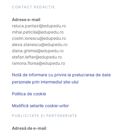
CONTACT REDACȚIE
Adrese e-mail
raluca.pantazi@edupedu.ro
mihai.peticila@edupedu.ro
costin.ionescu@edupedu.ro
alexa.stanescu@edupedu.ro
diana.ghimisi@edupedu.ro
stefan.lefter@edupedu.ro
ramona.florea@edupedu.ro
Notă de informare cu privire la prelucrarea de date
personale prin intermediul site-ului
Politica de cookie
Modifică setarile cookie-urilor
PUBLICITATE ȘI PARTENERIATE
Adresă de e-mail