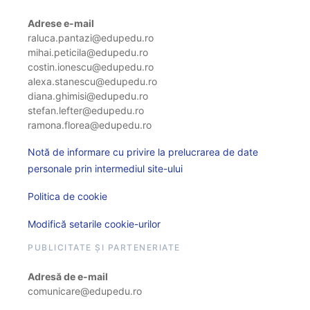
Adrese e-mail
raluca.pantazi@edupedu.ro
mihai.peticila@edupedu.ro
costin.ionescu@edupedu.ro
alexa.stanescu@edupedu.ro
diana.ghimisi@edupedu.ro
stefan.lefter@edupedu.ro
ramona.florea@edupedu.ro
Notă de informare cu privire la prelucrarea de date
personale prin intermediul site-ului
Politica de cookie
Modifică setarile cookie-urilor
PUBLICITATE ȘI PARTENERIATE
Adresă de e-mail
comunicare@edupedu.ro