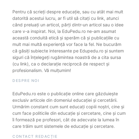
Pentru că scrieți despre educație, sau cu atât mai mult
datorită acestui lucru, ar fi util să citați cu link, atunci
când preluați un articol, părți dintr-un articol sau o idee
care v-a inspirat. Noi, la EduPedu.ro ne-am asumat
această conduită etică și sperăm că și publicațiile cu
mult mai multă experiență vor face la fel. Ne bucurăm
că găsiți subiecte interesante pe Edupedu.ro și suntem
siguri că înțelegeți rugămintea noastră de a cita sursa
(cu link), ca o declarație reciprocă de respect și
profesionalism. Vă mulțumim!
DESPRE NOI
EduPedu.ro este o publicație online care găzduiește
exclusiv articole din domeniul educației și cercetării.
Urmărim constant cum sunt educați copiii noștri, cine și
cum face politicile din educație și cercetare, cine și cum
îi formează pe profesori, cât de adecvate la lumea în
care trăim sunt sistemele de educație și cercetare.
CONTACT REDACȚIE