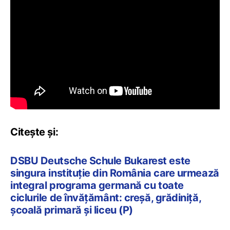
Citește și:
DSBU Deutsche Schule Bukarest este
singura instituție din România care urmează
integral programa germană cu toate
ciclurile de învățământ: creșă, grădiniță,
școală primară și liceu (P)