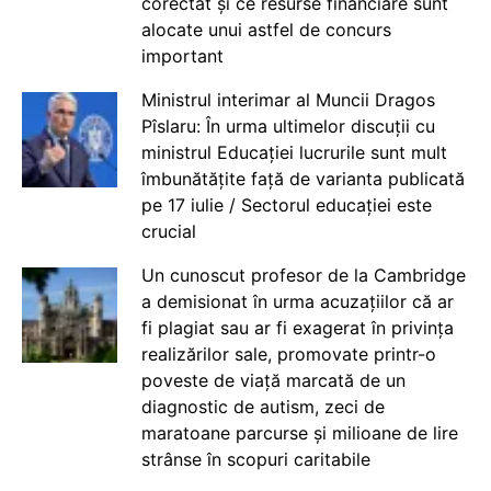
corectat și ce resurse financiare sunt
alocate unui astfel de concurs
important
Ministrul interimar al Muncii Dragos
Pîslaru: În urma ultimelor discuții cu
ministrul Educației lucrurile sunt mult
îmbunătățite față de varianta publicată
pe 17 iulie / Sectorul educației este
crucial
Un cunoscut profesor de la Cambridge
a demisionat în urma acuzațiilor că ar
fi plagiat sau ar fi exagerat în privința
realizărilor sale, promovate printr-o
poveste de viață marcată de un
diagnostic de autism, zeci de
maratoane parcurse și milioane de lire
strânse în scopuri caritabile