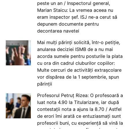
peste un an / Inspectorul general,
Marian Staicu: La vremea aceea nu
eram inspector șef. ISJ ne-a cerut să
depunem documente pentru
decontarea navetei
Mai mulți părinți solicită, într-o petiție,
anularea deciziei ISMB de a nu mai
acorda sumele pentru posturile la plata
cu ora din cadrul cluburilor copiilor:
Multe cercuri de activități extrașcolare
vor dispărea de la 1 septembrie, spun
părinții
Profesorul Petruț Rizea: O profesoară a
luat nota 4.90 la Titularizare, iar după
contestații nota a ajuns la 8.70 / Astfel
de erori îmi arată ce entuziasmați sunt
profesorii buni, cu experiență să vină la