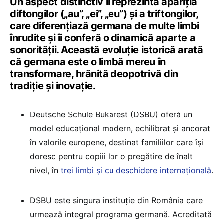
Un aspect distinctiv îl reprezintă apariția
diftongilor („au”, „ei”, „eu”) și a triftongilor,
care diferențiază germana de multe limbi
înrudite și îi conferă o dinamică aparte a
sonorității. Această evoluție istorică arată
că germana este o limbă mereu în
transformare, hrănită deopotrivă din
tradiție și inovație.
Deutsche Schule Bukarest (DSBU) oferă un
model educațional modern, echilibrat și ancorat
în valorile europene, destinat familiilor care își
doresc pentru copiii lor o pregătire de înalt
nivel, în
trei limbi și cu deschidere internațională
.
DSBU este singura instituție din România care
urmează integral programa germană. Acreditată