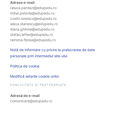
Adrese e-mail
raluca.pantazi@edupedu.ro
mihai.peticila@edupedu.ro
costin.ionescu@edupedu.ro
alexa.stanescu@edupedu.ro
diana.ghimisi@edupedu.ro
stefan.lefter@edupedu.ro
ramona.florea@edupedu.ro
Notă de informare cu privire la prelucrarea de date
personale prin intermediul site-ului
Politica de cookie
Modifică setarile cookie-urilor
PUBLICITATE ȘI PARTENERIATE
Adresă de e-mail
comunicare@edupedu.ro