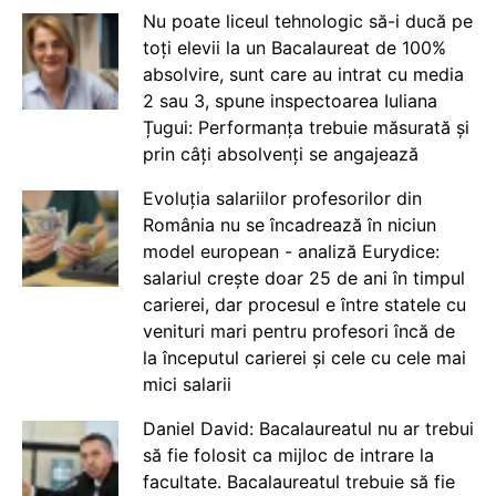
Nu poate liceul tehnologic să-i ducă pe
toți elevii la un Bacalaureat de 100%
absolvire, sunt care au intrat cu media
2 sau 3, spune inspectoarea Iuliana
Țugui: Performanța trebuie măsurată și
prin câți absolvenți se angajează
Evoluția salariilor profesorilor din
România nu se încadrează în niciun
model european - analiză Eurydice:
salariul crește doar 25 de ani în timpul
carierei, dar procesul e între statele cu
venituri mari pentru profesori încă de
la începutul carierei și cele cu cele mai
mici salarii
Daniel David: Bacalaureatul nu ar trebui
să fie folosit ca mijloc de intrare la
facultate. Bacalaureatul trebuie să fie