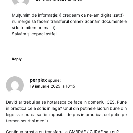
Mulțumim de informație:)) credeam ca ne-am digitalizat:))
nu merge să facem transferul online? Scanăm documentele
și le trimitem pe mail:)).
Salvăm și copaci astfel
Reply
perplex
spune:
19 ianuarie 2025 la 10:15
David ar trebui sa se hotarasca ce face in domeniul CES. Pune
in practica ce e scris in lege? Unul din putinele lucruri bune din
lege s-ar putea sa fie imposibil de pus in practica, cel putin pe
termen scurt si mediu.
Continua prostia cu transferul la CMBRAE / CJRAE sau nu?