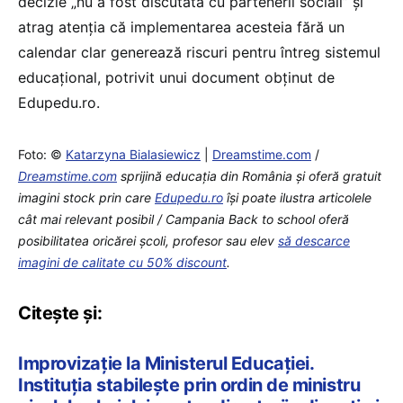
decizie „nu a fost discutată cu partenerii sociali” și
atrag atenția că implementarea acesteia fără un
calendar clar generează riscuri pentru întreg sistemul
educațional, potrivit unui document obținut de
Edupedu.ro.
Foto: ©
Katarzyna Bialasiewicz
|
Dreamstime.com
/
Dreamstime.com
sprijină educaţia din România şi oferă gratuit
imagini stock prin care
Edupedu.ro
îşi poate ilustra articolele
cât mai relevant posibil / Campania Back to school oferă
posibilitatea oricărei școli, profesor sau elev
să descarce
imagini de calitate cu 50% discount
.
Citește și:
Improvizație la Ministerul Educației.
Instituția stabilește prin ordin de ministru