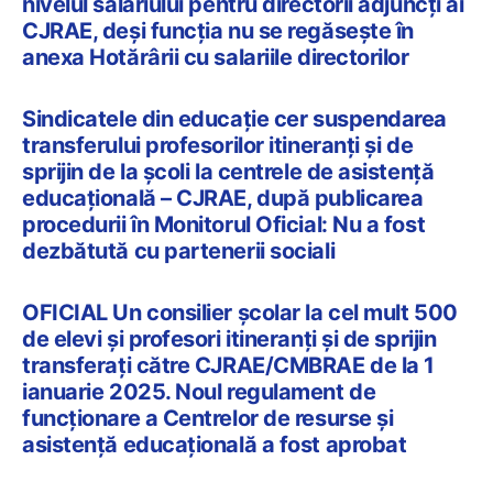
nivelul salariului pentru directorii adjuncți ai
CJRAE, deși funcția nu se regăsește în
anexa Hotărârii cu salariile directorilor
Sindicatele din educație cer suspendarea
transferului profesorilor itineranți și de
sprijin de la școli la centrele de asistență
educațională – CJRAE, după publicarea
procedurii în Monitorul Oficial: Nu a fost
dezbătută cu partenerii sociali
OFICIAL Un consilier școlar la cel mult 500
de elevi și profesori itineranți și de sprijin
transferați către CJRAE/CMBRAE de la 1
ianuarie 2025. Noul regulament de
funcționare a Centrelor de resurse și
asistență educațională a fost aprobat