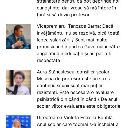
străinătate pentru că pot deprinde noi
cunoștințe, dar vreau să mă întorc în
țară și să devin profesor
Vicepremierul Tanczos Barna: Dacă
învățământul nu se rezolvă, pică toată
legea salarizării / Sunt mai multe
promisiuni din partea Guvernului către
angajații din educație și nu par a fi
respectate
Aura Stănculescu, consilier școlar:
Meseria de profesor este un stres
continuu și unii sunt mai puțini
rezistenți. Este necesară o evaluare
psihiatrică din când în când / De anul
școlar viitor evaluarea este obligatorie
Directoarea Violeta Estrella Bontilă:
Anul școlar care tocmai s-a încheiat a