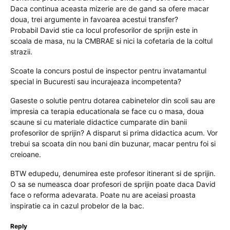
Daca continua aceasta mizerie are de gand sa ofere macar
doua, trei argumente in favoarea acestui transfer?
Probabil David stie ca locul profesorilor de sprijin este in
scoala de masa, nu la CMBRAE si nici la cofetaria de la coltul
strazii.
Scoate la concurs postul de inspector pentru invatamantul
special in Bucuresti sau incurajeaza incompetenta?
Gaseste o solutie pentru dotarea cabinetelor din scoli sau are
impresia ca terapia educationala se face cu o masa, doua
scaune si cu materiale didactice cumparate din banii
profesorilor de sprijin? A disparut si prima didactica acum. Vor
trebui sa scoata din nou bani din buzunar, macar pentru foi si
creioane.
BTW edupedu, denumirea este profesor itinerant si de sprijin.
O sa se numeasca doar profesori de sprijin poate daca David
face o reforma adevarata. Poate nu are aceiasi proasta
inspiratie ca in cazul probelor de la bac.
Reply