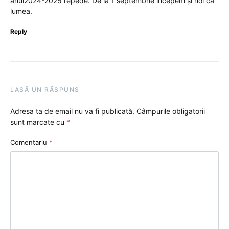
anul2024-2025 repede. De la 1 septembrie începem și noi ca
lumea.
Reply
LASĂ UN RĂSPUNS
Adresa ta de email nu va fi publicată.
Câmpurile obligatorii
sunt marcate cu
*
Comentariu
*