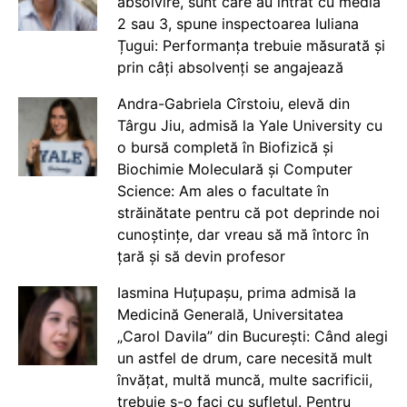
absolvire, sunt care au intrat cu media
2 sau 3, spune inspectoarea Iuliana
Țugui: Performanța trebuie măsurată și
prin câți absolvenți se angajează
Andra-Gabriela Cîrstoiu, elevă din
Târgu Jiu, admisă la Yale University cu
o bursă completă în Biofizică și
Biochimie Moleculară și Computer
Science: Am ales o facultate în
străinătate pentru că pot deprinde noi
cunoștințe, dar vreau să mă întorc în
țară și să devin profesor
Iasmina Huțupașu, prima admisă la
Medicină Generală, Universitatea
„Carol Davila” din București: Când alegi
un astfel de drum, care necesită mult
învățat, multă muncă, multe sacrificii,
trebuie s-o faci cu sufletul. Pentru