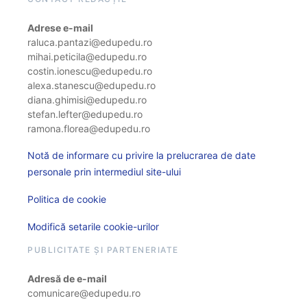
Adrese e-mail
raluca.pantazi@edupedu.ro
mihai.peticila@edupedu.ro
costin.ionescu@edupedu.ro
alexa.stanescu@edupedu.ro
diana.ghimisi@edupedu.ro
stefan.lefter@edupedu.ro
ramona.florea@edupedu.ro
Notă de informare cu privire la prelucrarea de date
personale prin intermediul site-ului
Politica de cookie
Modifică setarile cookie-urilor
PUBLICITATE ȘI PARTENERIATE
Adresă de e-mail
comunicare@edupedu.ro