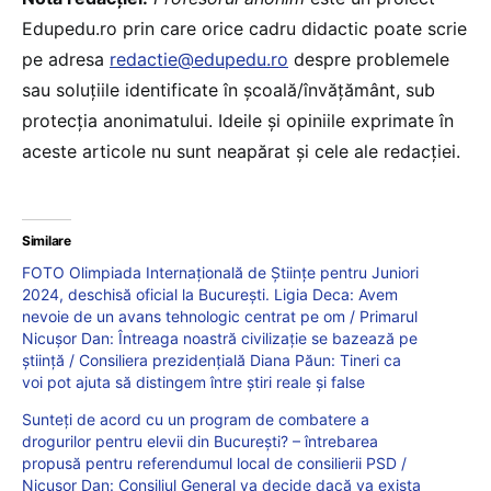
Edupedu.ro prin care orice cadru didactic poate scrie
pe adresa
redactie@edupedu.ro
despre problemele
sau soluțiile identificate în școală/învățământ, sub
protecția anonimatului. Ideile și opiniile exprimate în
aceste articole nu sunt neapărat și cele ale redacției.
Similare
FOTO Olimpiada Internațională de Științe pentru Juniori
2024, deschisă oficial la București. Ligia Deca: Avem
nevoie de un avans tehnologic centrat pe om / Primarul
Nicușor Dan: Întreaga noastră civilizație se bazează pe
știință / Consiliera prezidențială Diana Păun: Tineri ca
voi pot ajuta să distingem între știri reale și false
Sunteți de acord cu un program de combatere a
drogurilor pentru elevii din București? – întrebarea
propusă pentru referendumul local de consilierii PSD /
Nicușor Dan: Consiliul General va decide dacă va exista