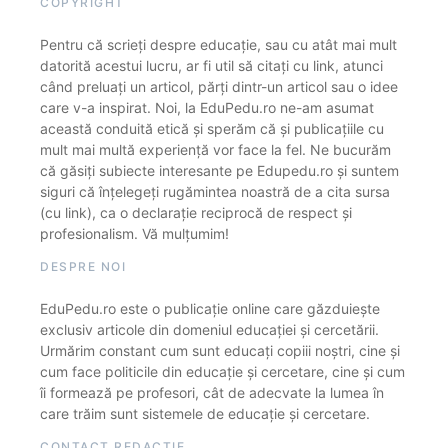
COPYRIGHT
Pentru că scrieți despre educație, sau cu atât mai mult
datorită acestui lucru, ar fi util să citați cu link, atunci
când preluați un articol, părți dintr-un articol sau o idee
care v-a inspirat. Noi, la EduPedu.ro ne-am asumat
această conduită etică și sperăm că și publicațiile cu
mult mai multă experiență vor face la fel. Ne bucurăm
că găsiți subiecte interesante pe Edupedu.ro și suntem
siguri că înțelegeți rugămintea noastră de a cita sursa
(cu link), ca o declarație reciprocă de respect și
profesionalism. Vă mulțumim!
DESPRE NOI
EduPedu.ro este o publicație online care găzduiește
exclusiv articole din domeniul educației și cercetării.
Urmărim constant cum sunt educați copiii noștri, cine și
cum face politicile din educație și cercetare, cine și cum
îi formează pe profesori, cât de adecvate la lumea în
care trăim sunt sistemele de educație și cercetare.
CONTACT REDACȚIE