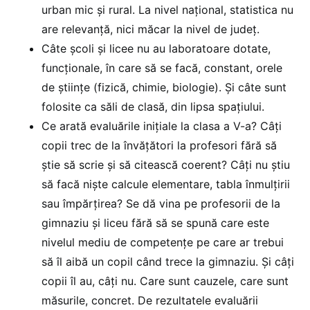
urban mic și rural. La nivel național, statistica nu
are relevanță, nici măcar la nivel de județ.
Câte școli și licee nu au laboratoare dotate,
funcționale, în care să se facă, constant, orele
de științe (fizică, chimie, biologie). Și câte sunt
folosite ca săli de clasă, din lipsa spațiului.
Ce arată evaluările inițiale la clasa a V-a? Câți
copii trec de la învățători la profesori fără să
știe să scrie și să citească coerent? Câți nu știu
să facă niște calcule elementare, tabla înmulțirii
sau împărțirea? Se dă vina pe profesorii de la
gimnaziu și liceu fără să se spună care este
nivelul mediu de competențe pe care ar trebui
să îl aibă un copil când trece la gimnaziu. Și câți
copii îl au, câți nu. Care sunt cauzele, care sunt
măsurile, concret. De rezultatele evaluării