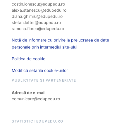
costin.ionescu@edupedu.ro
alexa.stanescu@edupedu.ro
diana.ghimisi@edupedu.ro
stefan.lefter@edupedu.ro
ramona.florea@edupedu.ro
Notă de informare cu privire la prelucrarea de date
personale prin intermediul site-ului
Politica de cookie
Modifică setarile cookie-urilor
PUBLICITATE ȘI PARTENERIATE
Adresă de e-mail
comunicare@edupedu.ro
STATISTICI EDUPEDU.RO