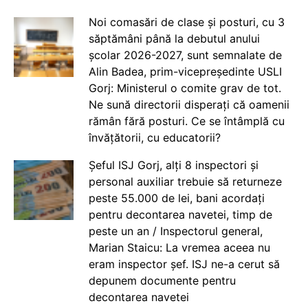
Noi comasări de clase și posturi, cu 3
săptămâni până la debutul anului
școlar 2026-2027, sunt semnalate de
Alin Badea, prim-vicepreședinte USLI
Gorj: Ministerul o comite grav de tot.
Ne sună directorii disperați că oamenii
rămân fără posturi. Ce se întâmplă cu
învățătorii, cu educatorii?
Șeful ISJ Gorj, alți 8 inspectori și
personal auxiliar trebuie să returneze
peste 55.000 de lei, bani acordați
pentru decontarea navetei, timp de
peste un an / Inspectorul general,
Marian Staicu: La vremea aceea nu
eram inspector șef. ISJ ne-a cerut să
depunem documente pentru
decontarea navetei