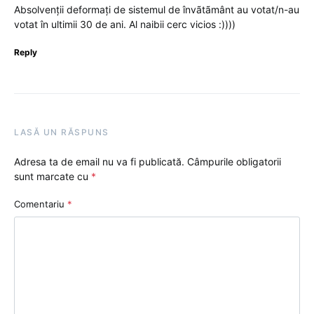
Absolvenții deformați de sistemul de învãtãmânt au votat/n-au
votat în ultimii 30 de ani. Al naibii cerc vicios :))))
Reply
LASĂ UN RĂSPUNS
Adresa ta de email nu va fi publicată.
Câmpurile obligatorii
sunt marcate cu
*
Comentariu
*