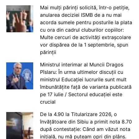
Mai mulți părinți solicită, într-o petiție,
anularea deciziei ISMB de a nu mai
acorda sumele pentru posturile la plata
cu ora din cadrul cluburilor copiilor:
Multe cercuri de activități extrașcolare
vor dispărea de la 1 septembrie, spun
părinții
Ministrul interimar al Muncii Dragos
Pîslaru: În urma ultimelor discuții cu
ministrul Educației lucrurile sunt mult
îmbunătățite față de varianta publicată
pe 17 iulie / Sectorul educației este
crucial
De la 4.90 la Titularizare 2026, o
învățătoare din Sibiu a primit nota 8.70
după contestație: Când am văzut nota
inițială, nu mă puteam opri din plâns.