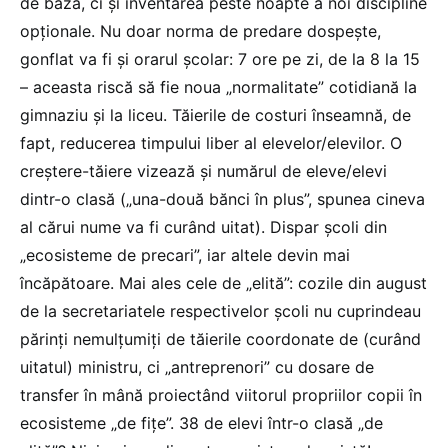
de bază, ci și inventarea peste noapte a noi discipline
opționale. Nu doar norma de predare dospește,
gonflat va fi și orarul școlar: 7 ore pe zi, de la 8 la 15
– aceasta riscă să fie noua „normalitate” cotidiană la
gimnaziu și la liceu. Tăierile de costuri înseamnă, de
fapt, reducerea timpului liber al elevelor/elevilor. O
creștere-tăiere vizează și numărul de eleve/elevi
dintr-o clasă („una-două bănci în plus”, spunea cineva
al cărui nume va fi curând uitat). Dispar școli din
„ecosisteme de precari”, iar altele devin mai
încăpătoare. Mai ales cele de „elită”: cozile din august
de la secretariatele respectivelor școli nu cuprindeau
părinți nemulțumiți de tăierile coordonate de (curând
uitatul) ministru, ci „antreprenori” cu dosare de
transfer în mână proiectând viitorul propriilor copii în
ecosisteme „de fițe”. 38 de elevi într-o clasă „de