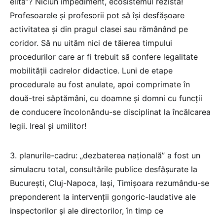
elită”? Niciun impediment, ecosistemul rezistă!
Profesoarele și profesorii pot să își desfășoare
activitatea și din pragul clasei sau rămânând pe
coridor. Să nu uităm nici de tăierea timpului
procedurilor care ar fi trebuit să confere legalitate
mobilității cadrelor didactice. Luni de etape
procedurale au fost anulate, apoi comprimate în
două-trei săptămâni, cu doamne și domni cu funcții
de conducere încolonându-se disciplinat la încălcarea
legii. Ireal și umilitor!
3. planurile-cadru: „dezbaterea națională” a fost un
simulacru total, consultările publice desfășurate la
București, Cluj-Napoca, Iași, Timișoara rezumându-se
preponderent la intervenții gongoric-laudative ale
inspectorilor și ale directorilor, în timp ce