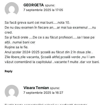
GEORGETA
spune:
7 septembrie 2025 la 17:05
Sa facă greva sunt cei mai buni…..nota 10.
De nu dau examen în fiecare an….ar mai lua examenul ….nu
cred.
Sa și facă orele ….De ce s au făcut profesori…..sa I lase pe
alții. .numai bani cer
Rușine sa le fie.
Anul școlar 2024-2025 școală au făcut din 2 în doua zile .
Zile libere,zile vacanta, Școală altfel,școală verde ,nu I i am
văzut comentând la capitolulul ..vacante f multe .dar vor bani.
Reply
Vioara Temian
spune:
7 septembrie 2025 la 16:27