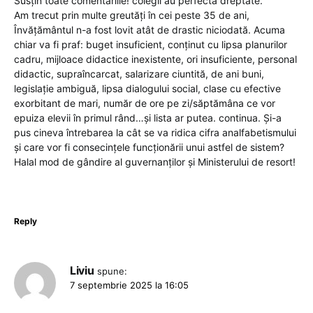
Susțin toate comentariile! colegii au perfectă dreptate.
Am trecut prin multe greutăți în cei peste 35 de ani,
Învățământul n-a fost lovit atât de drastic niciodată. Acuma
chiar va fi praf: buget insuficient, conținut cu lipsa planurilor
cadru, mijloace didactice inexistente, ori insuficiente, personal
didactic, supraîncarcat, salarizare ciuntită, de ani buni,
legislație ambiguă, lipsa dialogului social, clase cu efective
exorbitant de mari, număr de ore pe zi/săptămâna ce vor
epuiza elevii în primul rând…și lista ar putea. continua. Și-a
pus cineva întrebarea la cât se va ridica cifra analfabetismului
și care vor fi consecințele funcționării unui astfel de sistem?
Halal mod de gândire al guvernanților și Ministerului de resort!
Reply
Liviu
spune:
7 septembrie 2025 la 16:05