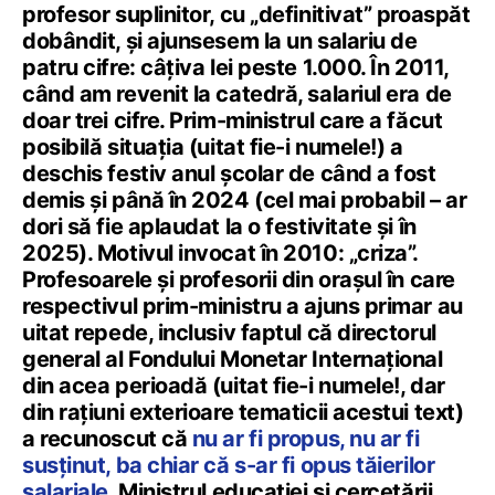
profesor suplinitor, cu „definitivat” proaspăt
dobândit, și ajunsesem la un salariu de
patru cifre: câțiva lei peste 1.000. În 2011,
când am revenit la catedră, salariul era de
doar trei cifre. Prim-ministrul care a făcut
posibilă situația (uitat fie-i numele!) a
deschis festiv anul școlar de când a fost
demis și până în 2024 (cel mai probabil – ar
dori să fie aplaudat la o festivitate și în
2025). Motivul invocat în 2010: „criza”.
Profesoarele și profesorii din orașul în care
respectivul prim-ministru a ajuns primar au
uitat repede, inclusiv faptul că directorul
general al Fondului Monetar Internațional
din acea perioadă (uitat fie-i numele!, dar
din rațiuni exterioare tematicii acestui text)
a recunoscut că
nu ar fi propus, nu ar fi
susținut, ba chiar că s-ar fi opus tăierilor
salariale
. Ministrul educației și cercetării