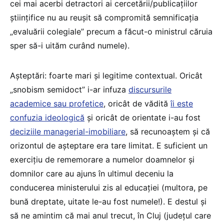
cei mai acerbi detractori ai cercetării/publicațiilor
științifice nu au reușit să compromită semnificația
„evaluării colegiale” precum a făcut-o ministrul căruia
sper să-i uităm curând numele).
Așteptări: foarte mari și legitime contextual. Oricât
„snobism semidoct” i-ar infuza
discursurile
academice sau profetice
, oricât de vădită
îi este
confuzia ideologică
și oricât de orientate i-au fost
deciziile managerial-imobiliare
, să recunoaștem și că
orizontul de așteptare era tare limitat. E suficient un
exercițiu de rememorare a numelor doamnelor și
domnilor care au ajuns în ultimul deceniu la
conducerea ministerului zis al educației (multora, pe
bună dreptate, uitate le-au fost numele!). E destul și
să ne amintim că mai anul trecut, în Cluj (județul care