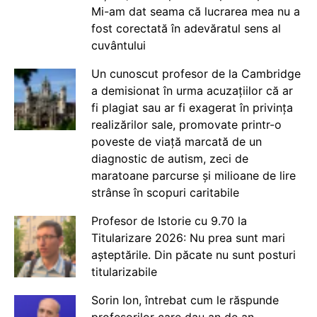
Mi-am dat seama că lucrarea mea nu a
fost corectată în adevăratul sens al
cuvântului
Un cunoscut profesor de la Cambridge
a demisionat în urma acuzațiilor că ar
fi plagiat sau ar fi exagerat în privința
realizărilor sale, promovate printr-o
poveste de viață marcată de un
diagnostic de autism, zeci de
maratoane parcurse și milioane de lire
strânse în scopuri caritabile
Profesor de Istorie cu 9.70 la
Titularizare 2026: Nu prea sunt mari
așteptările. Din păcate nu sunt posturi
titularizabile
Sorin Ion, întrebat cum le răspunde
profesorilor care dau an de an