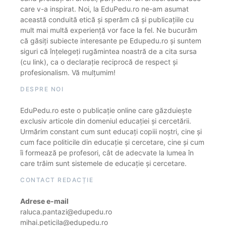
care v-a inspirat. Noi, la EduPedu.ro ne-am asumat
această conduită etică și sperăm că și publicațiile cu
mult mai multă experiență vor face la fel. Ne bucurăm
că găsiți subiecte interesante pe Edupedu.ro și suntem
siguri că înțelegeți rugămintea noastră de a cita sursa
(cu link), ca o declarație reciprocă de respect și
profesionalism. Vă mulțumim!
DESPRE NOI
EduPedu.ro este o publicație online care găzduiește
exclusiv articole din domeniul educației și cercetării.
Urmărim constant cum sunt educați copiii noștri, cine și
cum face politicile din educație și cercetare, cine și cum
îi formează pe profesori, cât de adecvate la lumea în
care trăim sunt sistemele de educație și cercetare.
CONTACT REDACȚIE
Adrese e-mail
raluca.pantazi@edupedu.ro
mihai.peticila@edupedu.ro