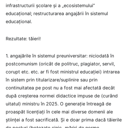
infrastructurii școlare și a „ecosistemului”
educațional; restructurarea angajării în sistemul
educațional.
Rezultate: tăieri!
1. angajările în sistemul preuniversitar: niciodată în
postcomunism (oricât de politruc, plagiator, servil,
corupt etc. etc. ar fi fost ministrul educației) intrarea
în sistem prin titularizare/suplinire sau prin
continuitatea pe post nu a fost mai afectată decât
după creșterea normei didactice impuse de (curând
uitatul) ministru în 2025. O generație întreagă de
proaspăt licențiați în cele mai diverse domenii ale
științei a fost sacrificată. Și e doar prima dacă tăierile
de posturi (botezate cinic „măriri de norme