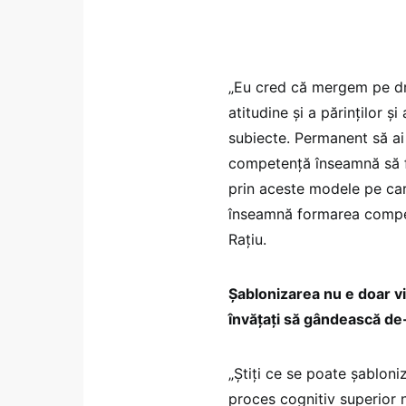
„Eu cred că mergem pe dr
atitudine și a părinților 
subiecte. Permanent să ai
competență înseamnă să fac
prin aceste modele pe car
înseamnă formarea compete
Rațiu.
Șablonizarea nu e doar vin
învățați să gândească de-
„Știți ce se poate șabloni
proces cognitiv superior n