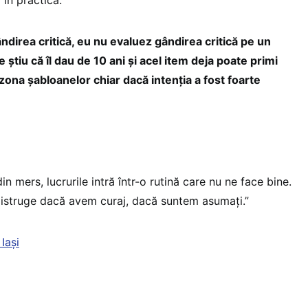
direa critică, eu nu evaluez gândirea critică pe un
 știu că îl dau de 10 ani și acel item deja poate primi
ona șabloanelor chiar dacă intenția a fost foarte
 mers, lucrurile intră într-o rutină care nu ne face bine.
distruge dacă avem curaj, dacă suntem asumați.”
Iași