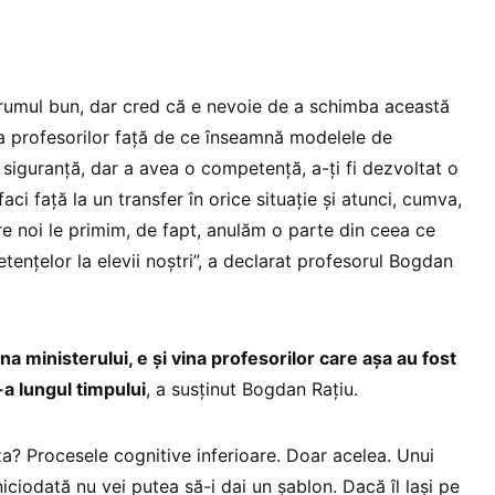
umul bun, dar cred că e nevoie de a schimba această
și a profesorilor față de ce înseamnă modelele de
 siguranță, dar a avea o competență, a-ți fi dezvoltat o
i față la un transfer în orice situație și atunci, cumva,
e noi le primim, de fapt, anulăm o parte din ceea ce
nțelor la elevii noștri”, a declarat profesorul Bogdan
a ministerului, e și vina profesorilor care așa au fost
a lungul timpului
, a susținut Bogdan Rațiu.
za? Procesele cognitive inferioare. Doar acelea. Unui
iciodată nu vei putea să-i dai un șablon. Dacă îl lași pe