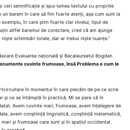
 și ceri semnificație și spui lumea textului cu propriile
 un barem în care să fim foarte atenți, așa cum sunt la
xemplu, în care știm foarte clar nivelul, tipul de
țin altfel baremul de corectare, cred că am ajunge
 niște schimbări totale, dar ar trebui niște nuanțe.”
măsoare Evaluarea națională și Bacalaureatul Bogdan
ocumente cuvinte frumoase, însă Problema e cum le
urtcircuitare în momentul în care plecăm de pe ce scrie
r și ce se întâmplă în practică. Mi se pare că în
tat. Avem cuvinte mari, frumoase, avem înțelegere de
ale, avem conștiință lingvistică, conștiință matematică,
mari și frumoase care sunt și în spațiul occidental.
în practică.