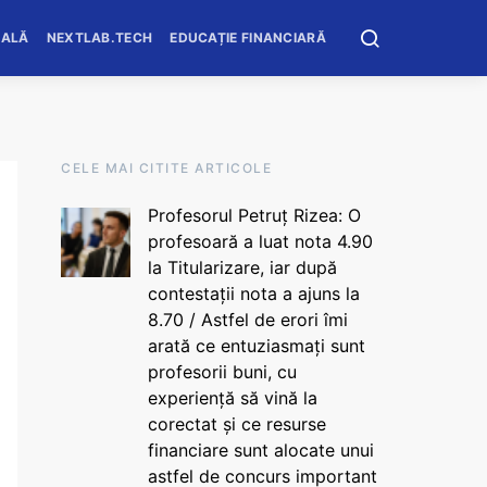
OALĂ
NEXTLAB.TECH
EDUCAȚIE FINANCIARĂ
CELE MAI CITITE ARTICOLE
Profesorul Petruț Rizea: O
profesoară a luat nota 4.90
la Titularizare, iar după
contestații nota a ajuns la
8.70 / Astfel de erori îmi
arată ce entuziasmați sunt
profesorii buni, cu
experiență să vină la
corectat și ce resurse
financiare sunt alocate unui
astfel de concurs important