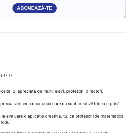
ABONEAZĂ-TE
a 17:17
osită! Și apreciată de mulți: elevi, profesori, directori,
precia si munca unor copii care nu sunt creativi! Ideea e până
s la evaluare o aplicație creativă, tu, ca profesor (de matematică,
afodul!