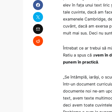
elev în fața unui text liric
tale cuvinte, dacă am face
examenele Cambridge, de e
cuvânt, dacă am exersa pu
mult mai sus. Deci nu sunt
Întrebat ce ar trebui să 
Ratiu a spus că a
vem în d
punem în practică
.
„Se întâmplă, iarăși, o sc
într-un document curricula
documente noi ne-am upda
text, avem texte multimod
deci avem toate cuvintele 
Problema e cum le punem 