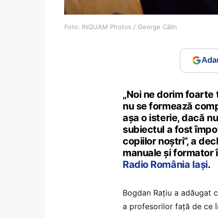
Foto: INQUAM Photos / George Călin
Adau
„Noi ne dorim foarte 
nu se formează compe
așa o isterie, dacă nu
subiectul a fost împot
copiilor noștri”, a de
manuale și formator 
Radio România Iași
.
Bogdan Rațiu a adăugat că
a profesorilor față de ce