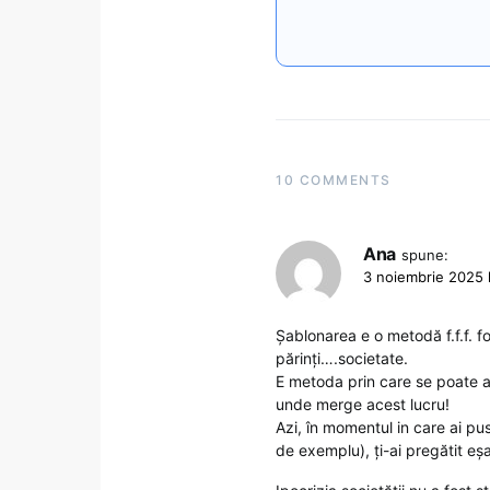
10 COMMENTS
Ana
spune:
3 noiembrie 2025 l
Șablonarea e o metodă f.f.f. fol
părinți….societate.
E metoda prin care se poate a
unde merge acest lucru!
Azi, în momentul in care ai pu
de exemplu), ți-ai pregătit eș