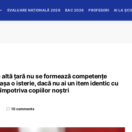
EVALUARE NAȚIONALĂ 2026
BAC 2026
PROFESORI
AI LA ȘC
o altă țară nu se formează competențe
șa o isterie, dacă nu ai un item identic cu
 împotriva copiilor noștri
d
10 comments