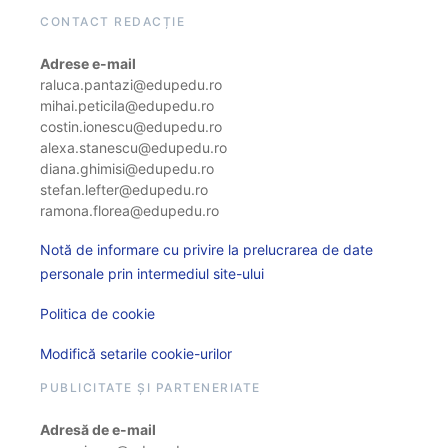
CONTACT REDACȚIE
Adrese e-mail
raluca.pantazi@edupedu.ro
mihai.peticila@edupedu.ro
costin.ionescu@edupedu.ro
alexa.stanescu@edupedu.ro
diana.ghimisi@edupedu.ro
stefan.lefter@edupedu.ro
ramona.florea@edupedu.ro
Notă de informare cu privire la prelucrarea de date
personale prin intermediul site-ului
Politica de cookie
Modifică setarile cookie-urilor
PUBLICITATE ȘI PARTENERIATE
Adresă de e-mail