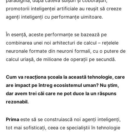
paradigmă, după câteva suișuri și coborâșuri,
promotorii inteligenței artificiale au reușit să creeze
agenți inteligenți cu performanțe uimitoare.
În esență, aceste performanțe se bazează pe
combinarea unei noi arhitecturi de calcul – rețelele
neuronale formate din neuroni formali, cu o putere de
calcul uriașă, de milioane de operații pe secundă.
Cum va reacționa școala la această tehnologie, care
are impact pe întreg ecosistemul uman? Nu știm,
dar avem trei căi care ne pot duce la un răspuns
rezonabil.
Prima
este să se construiască noi agenți inteligenți,
tot mai sofisticați, ceea ce specialiștii în tehnologie