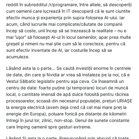
reddit în subredditul /r/programare, între altele, să descoperiți
cum oamenii care lucrează în IT descoperă că le sunt ciuntite
efectiv munca și experiența prin supra-folosirea AI-ului. Iar
acum, când lucrurile mai complicate/căutate de companii
încep să coste, unii încep să se trezească la realitate – nu e
mai ”ușor” să folosești AI-ul în locul oamenilor, apar prea multe
greșeli și nimeni nu mai știe cum să le corecteze, pentru că
sunt efectiv inventate de AI, iar costurile încep să se
acumuleze.
Lăsând asta la o parte… Se caută investiții enorme în centrele
de date, din care și Nvidia ar vrea să instaleze pe la noi, că e
Vestul Sălbatic legislativ pentru așa ceva. Ce înseamnă un
centru de date: foarte puține (și temporare) locuri de muncă
local, o cantitate imensă de apă dulce folosită pentru răcirea
procesoarelor, scoasă din necesarul populației, prețuri URIAȘE
la energia electrică (avem deja cred că cel mai mare preț la
energie din Europa), poluare fonică pe distanțe de kilometri
întregi în jurul lor, zilnic, non-stop. Genul de sunete constante
care împing oamenii spre gesturi extreme.
Lăsând ȘI asta la o parte. Presupunând prin absurd că toate