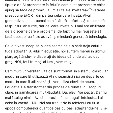
tipurile de AI prezentate în felul în care sunt prezentate chiar
ajung să facă ce promit… Cum ajută ele învățarea? Învățarea
presupune EFORT din partea celui care învață. AI-ul,
generativ sau nu, tocmai asta înlătură – efortul. Și deseori dă
răspunsuri absurde, dar cel care învață NU mai are abilitatea
de a discerne care e problema, de fapt nu mai reușește să
facă deosebirea între adevăr și minciună generată tehnologic.
Cei din vest încep să-și dea seama că s-a sărit deja calul în
fuga adoptării AI-ului în educație, noi suntem mereu în ultimul
plan, agățându-ne disperați de ideea că unde alții au dat
greș, NOI, feții frumoși ai lumii, vom reuși.
Cam mulți universitari uită că sunt formați în sistemul clasic, iar
modul în care EI utilizează AI nu seamănă nici pe departe cu
modul în care îl utilizează și-l vor utiliza elevii de acum.
Educația s-a transformat din proces de durată, cu scopuri
clare, în gamificarea mult-lăudată. Da, elevii ”se joacă”. Dar nu
mai înțeleg nimic. Aveți impresia că sunt egalii intelectuali ai
celor în vârstă – NU. Noi am trecut de la telefonul cu fir la
epoca computerelor cuantice pas cu pas, adaptându-ne. Ei s-