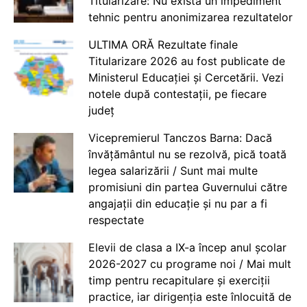
Titularizare: Nu există un impediment
tehnic pentru anonimizarea rezultatelor
ULTIMA ORĂ Rezultate finale
Titularizare 2026 au fost publicate de
Ministerul Educației și Cercetării. Vezi
notele după contestații, pe fiecare
județ
Vicepremierul Tanczos Barna: Dacă
învățământul nu se rezolvă, pică toată
legea salarizării / Sunt mai multe
promisiuni din partea Guvernului către
angajații din educație și nu par a fi
respectate
Elevii de clasa a IX-a încep anul școlar
2026-2027 cu programe noi / Mai mult
timp pentru recapitulare și exerciții
practice, iar dirigenția este înlocuită de