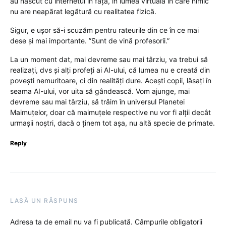
au născut cu internetul în față, în lumea virtuală în care nimic
nu are neapărat legătură cu realitatea fizică.
Sigur, e ușor să-i scuzăm pentru rateurile din ce în ce mai
dese și mai importante. ”Sunt de vină profesorii.”
La un moment dat, mai devreme sau mai târziu, va trebui să
realizați, dvs și alți profeți ai AI-ului, că lumea nu e creată din
povești nemuritoare, ci din realități dure. Acești copii, lăsați în
seama AI-ului, vor uita să gândească. Vom ajunge, mai
devreme sau mai târziu, să trăim în universul Planetei
Maimuțelor, doar că maimuțele respective nu vor fi alții decât
urmașii noștri, dacă o ținem tot așa, nu altă specie de primate.
Reply
LASĂ UN RĂSPUNS
Adresa ta de email nu va fi publicată.
Câmpurile obligatorii