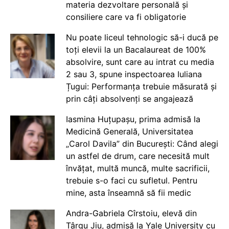
materia dezvoltare personală și
consiliere care va fi obligatorie
Nu poate liceul tehnologic să-i ducă pe
toți elevii la un Bacalaureat de 100%
absolvire, sunt care au intrat cu media
2 sau 3, spune inspectoarea Iuliana
Țugui: Performanța trebuie măsurată și
prin câți absolvenți se angajează
Iasmina Huțupașu, prima admisă la
Medicină Generală, Universitatea
„Carol Davila” din București: Când alegi
un astfel de drum, care necesită mult
învățat, multă muncă, multe sacrificii,
trebuie s-o faci cu sufletul. Pentru
mine, asta înseamnă să fii medic
Andra-Gabriela Cîrstoiu, elevă din
Târgu Jiu, admisă la Yale University cu