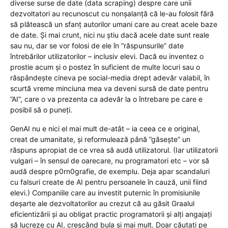
diverse surse de date (data scraping) despre care unii
dezvoltatori au recunoscut cu nonșalanță că le-au folosit fără
să plătească un sfanț autorilor umani care au creat acele baze
de date. Și mai crunt, nici nu știu dacă acele date sunt reale
sau nu, dar se vor folosi de ele în ”răspunsurile” date
întrebărilor utilizatorilor – inclusiv elevi. Dacă eu inventez o
prostie acum și o postez în suficient de multe locuri sau o
răspândește cineva pe social-media drept adevăr valabil, în
scurtă vreme minciuna mea va deveni sursă de date pentru
”AI”, care o va prezenta ca adevăr la o întrebare pe care e
posibil să o puneți.
GenAI nu e nici el mai mult de-atât – ia ceea ce e original,
creat de umanitate, și reformulează până ”găsește” un
răspuns apropiat de ce vrea să audă utilizatorul. (Iar utilizatorii
vulgari – în sensul de oarecare, nu programatori etc – vor să
audă despre p0rn0grafie, de exemplu. Deja apar scandaluri
cu falsuri create de AI pentru persoanele în cauză, unii fiind
elevi.) Companiile care au investit puternic în promisiunile
deșarte ale dezvoltatorilor au crezut că au găsit Graalul
eficientizării și au obligat practic programatorii și alți angajați
să lucreze cu AI, crescând bula și mai mult. Doar căutați pe