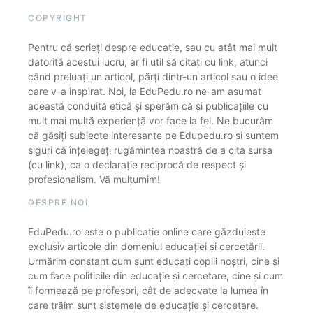
COPYRIGHT
Pentru că scrieți despre educație, sau cu atât mai mult
datorită acestui lucru, ar fi util să citați cu link, atunci
când preluați un articol, părți dintr-un articol sau o idee
care v-a inspirat. Noi, la EduPedu.ro ne-am asumat
această conduită etică și sperăm că și publicațiile cu
mult mai multă experiență vor face la fel. Ne bucurăm
că găsiți subiecte interesante pe Edupedu.ro și suntem
siguri că înțelegeți rugămintea noastră de a cita sursa
(cu link), ca o declarație reciprocă de respect și
profesionalism. Vă mulțumim!
DESPRE NOI
EduPedu.ro este o publicație online care găzduiește
exclusiv articole din domeniul educației și cercetării.
Urmărim constant cum sunt educați copiii noștri, cine și
cum face politicile din educație și cercetare, cine și cum
îi formează pe profesori, cât de adecvate la lumea în
care trăim sunt sistemele de educație și cercetare.