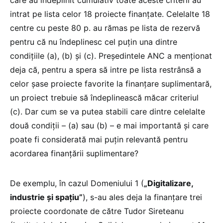
care au îndeplinit cumulativ toate aceste criterii au
intrat pe lista celor 18 proiecte finanțate. Celelalte 18
centre cu peste 80 p. au rămas pe lista de rezervă
pentru că nu îndeplinesc cel puțin una dintre
condițiile (a), (b) și (c). Președintele ANC a menționat
deja că, pentru a spera să intre pe lista restrânsă a
celor șase proiecte favorite la finanțare suplimentară,
un proiect trebuie să îndeplinească măcar criteriul
(c). Dar cum se va putea stabili care dintre celelalte
două condiții – (a) sau (b) – e mai importantă și care
poate fi considerată mai puțin relevantă pentru
acordarea finanțării suplimentare?
De exemplu, în cazul Domeniului 1 (
„Digitalizare,
industrie și spațiu”
), s-au ales deja la finanțare trei
proiecte coordonate de către Tudor Sireteanu