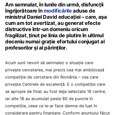
Am semnalat, în lunile din urmă, disfuncții
îngrijorătoare în
modificările
aduse de
ministrul Daniel David educației – care, așa
cum am tot avertizat, au generat efecte
distructive într-un domeniu oricum
fragilizat, ținut pe linia de plutire în ultimul
deceniu numai grație efortului conjugat al
profesorilor și al părinților.
Acum sunt nevoit să semnalez o situație care
privește cercetarea, mai precis cea mai ambițioasă
competiție de cercetare din România – cea care
privește Centrele de excelență. E o competiție care
se apropie de final; au fost deja selectate 18 centre,
iar alte 18 au acumulat peste 80 de puncte în
competiție, ceea ce le-ar face demne de luat în
considerare pentru finanțare. Conform anunțului făcut