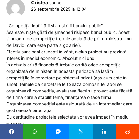
Cristea
spune:
26 septembrie 2025 la 12:04
,,Competiția inutilității și a risipirii banului public”
Așa este, niște găști de șmecheri risipesc banul public. Acest
simulacru de competiție trebuie anulată de prim- ministru – nu
de David, care este parte a golăniei).
Efectiv sunt bani aruncați în vânt, niciun proiect nu prezintă
interes în mediul economic. Absolut nici unul!
În actuala criză financiară trebuie oprită orice competiție
organizată de minister. În această perioadă să lăsăm
competițiile în cercetare pe sistemul privat (așa cum este în
lume): temele de cercetare le fixează companiile, apoi se
organizează competiția, evaluarea fiecărui proiect este făcută
de firma care a stabilit tema, finanțarea o face firma.
Organizarea competiției este asigurată de un intermediar care
gestionează birocrația.
Cu certitudine proiectele selectate vor avea impact în mediul
economic.
O analiză a competițiilor organizate de minister în ultimii 10 ani
arată că niciun proiect ,,câștigat” nu are aplicativitate în