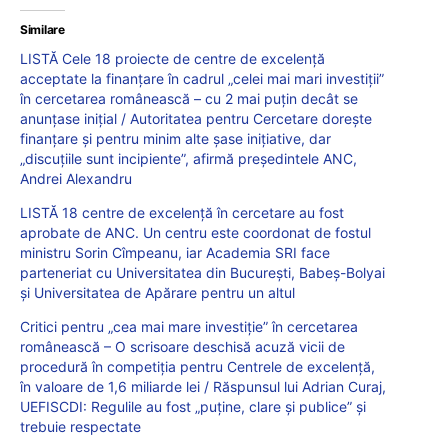
Similare
LISTĂ Cele 18 proiecte de centre de excelență
acceptate la finanțare în cadrul „celei mai mari investiții”
în cercetarea românească – cu 2 mai puțin decât se
anunțase inițial / Autoritatea pentru Cercetare dorește
finanțare și pentru minim alte șase inițiative, dar
„discuțiile sunt incipiente”, afirmă președintele ANC,
Andrei Alexandru
LISTĂ 18 centre de excelență în cercetare au fost
aprobate de ANC. Un centru este coordonat de fostul
ministru Sorin Cîmpeanu, iar Academia SRI face
parteneriat cu Universitatea din București, Babeș-Bolyai
și Universitatea de Apărare pentru un altul
Critici pentru „cea mai mare investiție” în cercetarea
românească – O scrisoare deschisă acuză vicii de
procedură în competiția pentru Centrele de excelență,
în valoare de 1,6 miliarde lei / Răspunsul lui Adrian Curaj,
UEFISCDI: Regulile au fost „puține, clare și publice” și
trebuie respectate