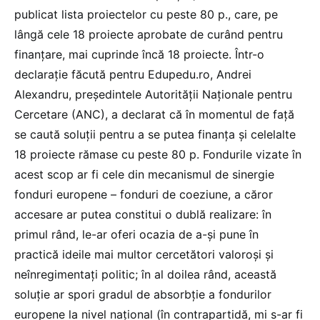
publicat lista proiectelor cu peste 80 p., care, pe
lângă cele 18 proiecte aprobate de curând pentru
finanțare, mai cuprinde încă 18 proiecte. Într-o
declarație făcută pentru Edupedu.ro, Andrei
Alexandru, președintele Autorității Naționale pentru
Cercetare (ANC), a declarat că în momentul de față
se caută soluții pentru a se putea finanța și celelalte
18 proiecte rămase cu peste 80 p. Fondurile vizate în
acest scop ar fi cele din mecanismul de sinergie
fonduri europene – fonduri de coeziune, a căror
accesare ar putea constitui o dublă realizare: în
primul rând, le-ar oferi ocazia de a-și pune în
practică ideile mai multor cercetători valoroși și
neînregimentați politic; în al doilea rând, această
soluție ar spori gradul de absorbție a fondurilor
europene la nivel național (în contrapartidă, mi s-ar fi