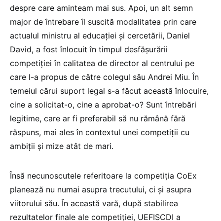
despre care aminteam mai sus. Apoi, un alt semn
major de întrebare îl suscită modalitatea prin care
actualul ministru al educației și cercetării, Daniel
David, a fost înlocuit în timpul desfășurării
competiției în calitatea de director al centrului pe
care l-a propus de către colegul său Andrei Miu. În
temeiul cărui suport legal s-a făcut această înlocuire,
cine a solicitat-o, cine a aprobat-o? Sunt întrebări
legitime, care ar fi preferabil să nu rămână fără
răspuns, mai ales în contextul unei competiții cu
ambiții și mize atât de mari.
Însă necunoscutele referitoare la competiția CoEx
planează nu numai asupra trecutului, ci și asupra
viitorului său. În această vară, după stabilirea
rezultatelor finale ale competiției, UEFISCDI a