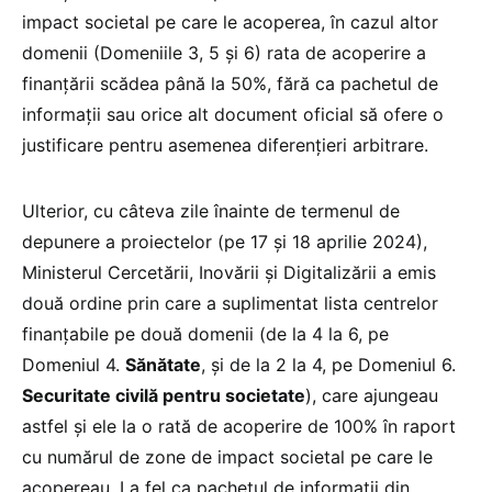
impact societal pe care le acoperea, în cazul altor
domenii (Domeniile 3, 5 și 6) rata de acoperire a
finanțării scădea până la 50%, fără ca pachetul de
informații sau orice alt document oficial să ofere o
justificare pentru asemenea diferențieri arbitrare.
Ulterior, cu câteva zile înainte de termenul de
depunere a proiectelor (pe 17 și 18 aprilie 2024),
Ministerul Cercetării, Inovării și Digitalizării a emis
două ordine prin care a suplimentat lista centrelor
finanțabile pe două domenii (de la 4 la 6, pe
Domeniul 4.
Sănătate
, și de la 2 la 4, pe Domeniul 6.
Securitate civilă pentru societate
), care ajungeau
astfel și ele la o rată de acoperire de 100% în raport
cu numărul de zone de impact societal pe care le
acopereau. La fel ca pachetul de informații din