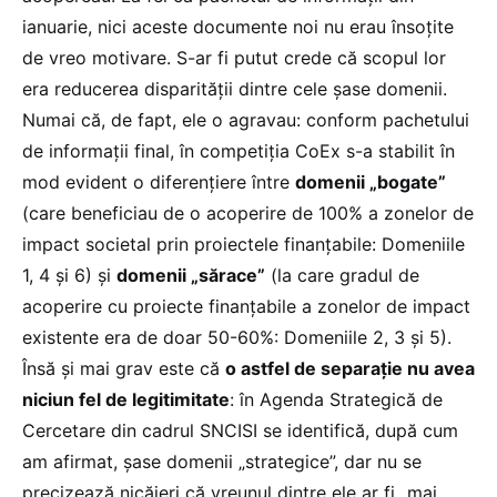
ianuarie, nici aceste documente noi nu erau însoțite
de vreo motivare. S-ar fi putut crede că scopul lor
era reducerea disparității dintre cele șase domenii.
Numai că, de fapt, ele o agravau: conform pachetului
de informații final, în competiția CoEx s-a stabilit în
mod evident o diferențiere între
domenii „bogate”
(care beneficiau de o acoperire de 100% a zonelor de
impact societal prin proiectele finanțabile: Domeniile
1, 4 și 6) și
domenii „sărace”
(la care gradul de
acoperire cu proiecte finanțabile a zonelor de impact
existente era de doar 50-60%: Domeniile 2, 3 și 5).
Însă și mai grav este că
o astfel de separație nu avea
niciun fel de legitimitate
: în Agenda Strategică de
Cercetare din cadrul SNCISI se identifică, după cum
am afirmat, șase domenii „strategice”, dar nu se
precizează nicăieri că vreunul dintre ele ar fi „mai