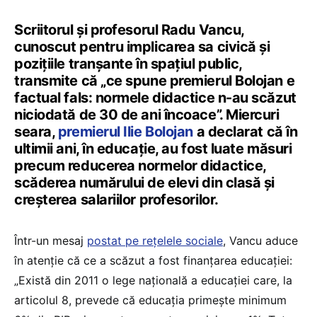
Scriitorul și profesorul Radu Vancu,
cunoscut pentru implicarea sa civică și
pozițiile tranșante în spațiul public,
transmite că „ce spune premierul Bolojan e
factual fals: normele didactice n-au scăzut
niciodată de 30 de ani încoace”. Miercuri
seara,
premierul Ilie Bolojan
a declarat că în
ultimii ani, în educație, au fost luate măsuri
precum reducerea normelor didactice,
scăderea numărului de elevi din clasă și
creșterea salariilor profesorilor.
Într-un mesaj
postat pe rețelele sociale
, Vancu aduce
în atenție că ce a scăzut a fost finanțarea educației:
„Există din 2011 o lege națională a educației care, la
articolul 8, prevede că educația primește minimum