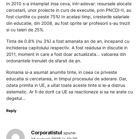
In 2010 s-a intamplat insa ceva, intr-adevar: resursele alocate
cercetarii, unor proiecte in curs de executie, prin PNCDI-II, au
fost ciuntite cu peste 75%! In acelasi timp, cresterile salariale
din educatie, din 2008, au fost oprite iar profesorii s-au trezit
si cu taieri de 25%.
Tinta de 0.8% (nu 3%) a fost amanata an de an, incepand cu
inchiderea capitolului respectiv. A fost readusa in discutie in
2011, moment in care a fost doar actualizata… valoarea din
ordonantele trenulet de sfarsit de an.
Romania si-a asumat anumite tinte, in ceea ce priveste
educatia si cercetarea, in timpul procesului de aderare. Dar,
odata primita in UE, a uitat toate aceste tinte si le-a distrus
sistematic. Ar fi de dorit ca UE sa reactioneze si sa ne arate cu
degetul…
Reply
Corporatistul
spune: