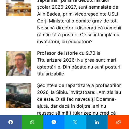
săptămâni până la debutul anului
școlar 2026-2027, sunt semnalate de
Alin Badea, prim-vicepreședinte USLI
Gorj: Ministerul o comite grav de tot.
Ne sună directorii disperați că oamenii
rămân fără posturi. Ce se întâmplă cu
învățătorii, cu educatorii?
Profesor de Istorie cu 9.70 la
Titularizare 2026: Nu prea sunt mari
așteptările. Din păcate nu sunt posturi
titularizabile
Ședințele de repartizare a profesorilor
2026, la Sibiu. Învățătoare: „Am zis iau
ce este. O să fac naveta și Doamne-
ajută, dar dacă în doi,trei ani nu
reușesc să mă titularizez nu cred că
mai rămân în învățământ”