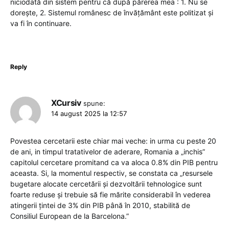
niciodată din sistem pentru că după părerea mea : 1. Nu se
dorește, 2. Sistemul românesc de învățământ este politizat și
va fi în continuare.
Reply
XCursiv
spune:
14 august 2025 la 12:57
Povestea cercetarii este chiar mai veche: in urma cu peste 20
de ani, in timpul tratativelor de aderare, Romania a „inchis”
capitolul cercetare promitand ca va aloca 0.8% din PIB pentru
aceasta. Si, la momentul respectiv, se constata ca „resursele
bugetare alocate cercetării şi dezvoltării tehnologice sunt
foarte reduse şi trebuie să fie mărite considerabil în vederea
atingerii ţintei de 3% din PIB până în 2010, stabilită de
Consiliul European de la Barcelona.”