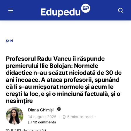
Știri
Profesorul Radu Vancu îi răspunde
premierului Ilie Bolojan: Normele
didactice n-au scăzut niciodată de 30 de
ani încoace. A ataca profesorii, spunând
că li s-au micșorat normele și acum le
crești la loc, e și o minciună factuală, și o
nesimțire
Diana Ghimiși
14 august 2025
5 minute read
12 comments
6.482 de vizualizări