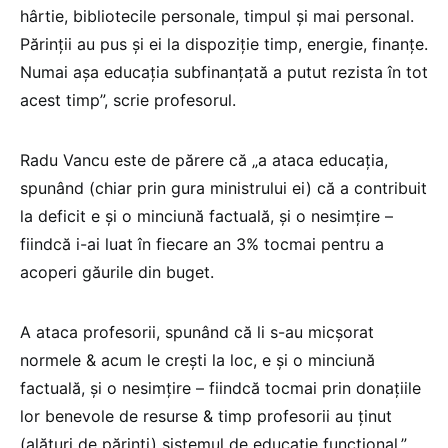
hârtie, bibliotecile personale, timpul și mai personal.
Părinții au pus și ei la dispoziție timp, energie, finanțe.
Numai așa educația subfinanțată a putut rezista în tot
acest timp”, scrie profesorul.
Radu Vancu este de părere că „a ataca educația,
spunând (chiar prin gura ministrului ei) că a contribuit
la deficit e și o minciună factuală, și o nesimțire –
fiindcă i-ai luat în fiecare an 3% tocmai pentru a
acoperi găurile din buget.
A ataca profesorii, spunând că li s-au micșorat
normele & acum le crești la loc, e și o minciună
factuală, și o nesimțire – fiindcă tocmai prin donațiile
lor benevole de resurse & timp profesorii au ținut
(alături de părinți) sistemul de educație funcțional.”