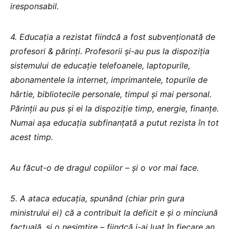
iresponsabil.
4. Educația a rezistat fiindcă a fost subvenționată de
profesori & părinți. Profesorii și-au pus la dispoziția
sistemului de educație telefoanele, laptopurile,
abonamentele la internet, imprimantele, topurile de
hârtie, bibliotecile personale, timpul și mai personal.
Părinții au pus și ei la dispoziție timp, energie, finanțe.
Numai așa educația subfinanțată a putut rezista în tot
acest timp.
Au făcut-o de dragul copiilor – și o vor mai face.
5. A ataca educația, spunând (chiar prin gura
ministrului ei) că a contribuit la deficit e și o minciună
factuală, și o nesimțire – fiindcă i-ai luat în fiecare an