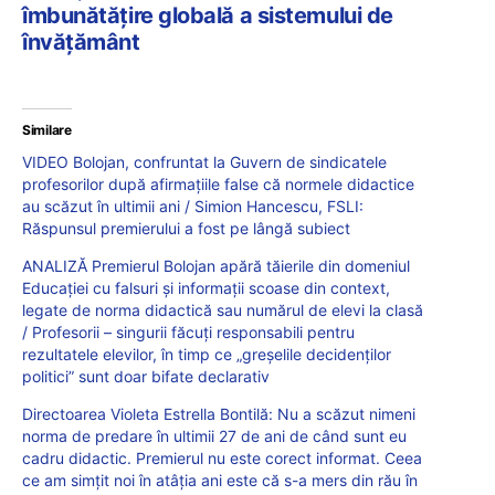
îmbunătățire globală a sistemului de
învățământ
Similare
VIDEO Bolojan, confruntat la Guvern de sindicatele
profesorilor după afirmațiile false că normele didactice
au scăzut în ultimii ani / Simion Hancescu, FSLI:
Răspunsul premierului a fost pe lângă subiect
ANALIZĂ Premierul Bolojan apără tăierile din domeniul
Educației cu falsuri și informații scoase din context,
legate de norma didactică sau numărul de elevi la clasă
/ Profesorii – singurii făcuți responsabili pentru
rezultatele elevilor, în timp ce „greșelile decidenților
politici” sunt doar bifate declarativ
Directoarea Violeta Estrella Bontilă: Nu a scăzut nimeni
norma de predare în ultimii 27 de ani de când sunt eu
cadru didactic. Premierul nu este corect informat. Ceea
ce am simțit noi în atâția ani este că s-a mers din rău în