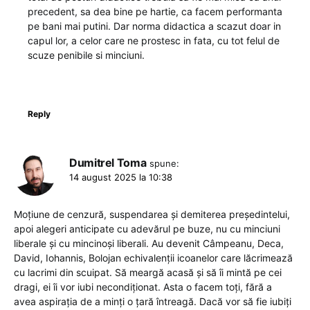
precedent, sa dea bine pe hartie, ca facem performanta
pe bani mai putini. Dar norma didactica a scazut doar in
capul lor, a celor care ne prostesc in fata, cu tot felul de
scuze penibile si minciuni.
Reply
Dumitrel Toma
spune:
14 august 2025 la 10:38
Moțiune de cenzură, suspendarea și demiterea președintelui,
apoi alegeri anticipate cu adevărul pe buze, nu cu minciuni
liberale și cu mincinoși liberali. Au devenit Câmpeanu, Deca,
David, Iohannis, Bolojan echivalenții icoanelor care lăcrimează
cu lacrimi din scuipat. Să meargă acasă și să îi mintă pe cei
dragi, ei îi vor iubi necondiționat. Asta o facem toți, fără a
avea aspirația de a minți o țară întreagă. Dacă vor să fie iubiți