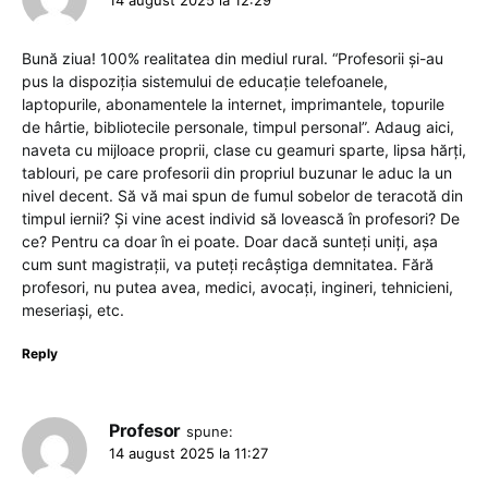
14 august 2025 la 12:29
Bună ziua! 100% realitatea din mediul rural. “Profesorii și-au
pus la dispoziția sistemului de educație telefoanele,
laptopurile, abonamentele la internet, imprimantele, topurile
de hârtie, bibliotecile personale, timpul personal”. Adaug aici,
naveta cu mijloace proprii, clase cu geamuri sparte, lipsa hărți,
tablouri, pe care profesorii din propriul buzunar le aduc la un
nivel decent. Să vă mai spun de fumul sobelor de teracotă din
timpul iernii? Și vine acest individ să lovească în profesori? De
ce? Pentru ca doar în ei poate. Doar dacă sunteți uniți, așa
cum sunt magistrații, va puteți recâștiga demnitatea. Fără
profesori, nu putea avea, medici, avocați, ingineri, tehnicieni,
meseriași, etc.
Reply
Profesor
spune:
14 august 2025 la 11:27