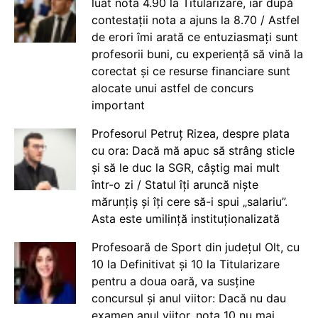
luat nota 4.90 la Titularizare, iar după
contestații nota a ajuns la 8.70 / Astfel
de erori îmi arată ce entuziasmați sunt
profesorii buni, cu experiență să vină la
corectat și ce resurse financiare sunt
alocate unui astfel de concurs
important
Profesorul Petruț Rizea, despre plata
cu ora: Dacă mă apuc să strâng sticle
și să le duc la SGR, câștig mai mult
într-o zi / Statul îți aruncă niște
mărunțiș și îți cere să-i spui „salariu”.
Asta este umilință instituționalizată
Profesoară de Sport din județul Olt, cu
10 la Definitivat și 10 la Titularizare
pentru a doua oară, va susține
concursul și anul viitor: Dacă nu dau
examen anul viitor, nota 10 nu mai