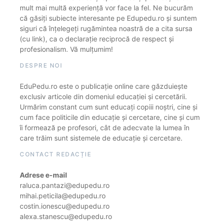
mult mai multă experiență vor face la fel. Ne bucurăm
că găsiți subiecte interesante pe Edupedu.ro și suntem
siguri că înțelegeți rugămintea noastră de a cita sursa
(cu link), ca o declarație reciprocă de respect și
profesionalism. Vă mulțumim!
DESPRE NOI
EduPedu.ro este o publicație online care găzduiește
exclusiv articole din domeniul educației și cercetării.
Urmărim constant cum sunt educați copiii noștri, cine și
cum face politicile din educație și cercetare, cine și cum
îi formează pe profesori, cât de adecvate la lumea în
care trăim sunt sistemele de educație și cercetare.
CONTACT REDACȚIE
Adrese e-mail
raluca.pantazi@edupedu.ro
mihai.peticila@edupedu.ro
costin.ionescu@edupedu.ro
alexa.stanescu@edupedu.ro