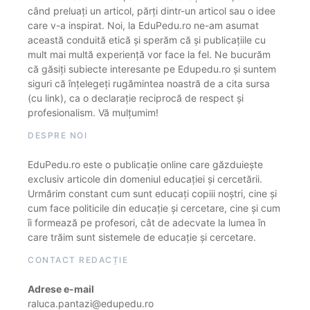
când preluați un articol, părți dintr-un articol sau o idee
care v-a inspirat. Noi, la EduPedu.ro ne-am asumat
această conduită etică și sperăm că și publicațiile cu
mult mai multă experiență vor face la fel. Ne bucurăm
că găsiți subiecte interesante pe Edupedu.ro și suntem
siguri că înțelegeți rugămintea noastră de a cita sursa
(cu link), ca o declarație reciprocă de respect și
profesionalism. Vă mulțumim!
DESPRE NOI
EduPedu.ro este o publicație online care găzduiește
exclusiv articole din domeniul educației și cercetării.
Urmărim constant cum sunt educați copiii noștri, cine și
cum face politicile din educație și cercetare, cine și cum
îi formează pe profesori, cât de adecvate la lumea în
care trăim sunt sistemele de educație și cercetare.
CONTACT REDACȚIE
Adrese e-mail
raluca.pantazi@edupedu.ro