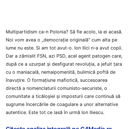
Multipartidism ca-n Polonia? Să fie acolo, la ei acasă.
Noi vom avea o „democrație originală” cum alta pe
lume nu este. Si am tot avut-o. Ion Ilici n-a avut copii.
Dar a zămislit FSN, azi PSD, acel agent patogen care,
după ce a uzurpat și desfigurat revoluția, a jefuit țara
cu o maniacală, nemaipomenită, bulimică poftă de
înavuțire. O formațiune mafiotică, succesoarea
directă a nomenclaturii comunisto-securiste, o
comunitate a ticăloșiei și imposturii care continuă să
sugrume încercările de coagulare a unor alternative
autentice. Este tot ce lasă în urmă Ion Iliescu.