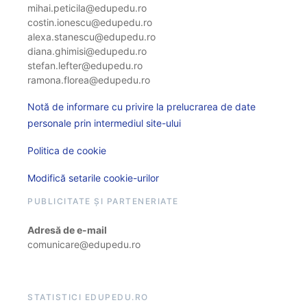
mihai.peticila@edupedu.ro
costin.ionescu@edupedu.ro
alexa.stanescu@edupedu.ro
diana.ghimisi@edupedu.ro
stefan.lefter@edupedu.ro
ramona.florea@edupedu.ro
Notă de informare cu privire la prelucrarea de date
personale prin intermediul site-ului
Politica de cookie
Modifică setarile cookie-urilor
PUBLICITATE ȘI PARTENERIATE
Adresă de e-mail
comunicare@edupedu.ro
STATISTICI EDUPEDU.RO