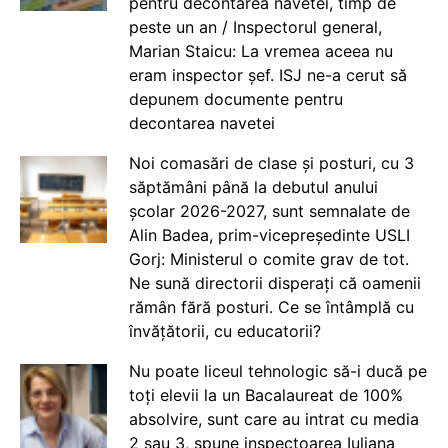
pentru decontarea navetei, timp de
peste un an / Inspectorul general,
Marian Staicu: La vremea aceea nu
eram inspector șef. ISJ ne-a cerut să
depunem documente pentru
decontarea navetei
Noi comasări de clase și posturi, cu 3
săptămâni până la debutul anului
școlar 2026-2027, sunt semnalate de
Alin Badea, prim-vicepreședinte USLI
Gorj: Ministerul o comite grav de tot.
Ne sună directorii disperați că oamenii
rămân fără posturi. Ce se întâmplă cu
învățătorii, cu educatorii?
Nu poate liceul tehnologic să-i ducă pe
toți elevii la un Bacalaureat de 100%
absolvire, sunt care au intrat cu media
2 sau 3, spune inspectoarea Iuliana