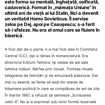
este forma sa mentală, înghețată, osificată,
cadaverică. Format în „măreața Uniune” în
ultimii ani de viață ai lui Stalin, Ilici a devenit
un veritabil Homo Sovieticus. Îl servise
zelos pe Dej, apoi pe Ceaușescu; s-a ferit
să-i sfideze. Nu era el omul care sa fluiere în
biserică.
A fost dat de-o parte, n-a mai fost ales în Comitetul
Central (CC), dar a rămas în nomenclatură. Era
directorul Editurii Tehnice, își vedea de ale sale
tehnice treburi. Bârfea prin closet. Trimitea rituale
telegrame de felicitări și de entuziastă adeziune. Dar
mai cu seamă, se ferea să iasă din starea de
hibernare politică în care se complăcea de ani de zile.
În martie 1987, a refuzat să semneze „Scrisoarea
celor 6”. Nu și-a exprimat sub nicio formă rezervele