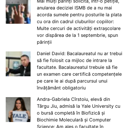
Mai mulți părinți solicită, într-o petiție,
anularea deciziei ISMB de a nu mai
acorda sumele pentru posturile la plata
cu ora din cadrul cluburilor copiilor:
Multe cercuri de activități extrașcolare
vor dispărea de la 1 septembrie, spun
părinții
Daniel David: Bacalaureatul nu ar trebui
să fie folosit ca mijloc de intrare la
facultate. Bacalaureatul trebuie să fie
un examen care certifică competențele
pe care le ai după parcursul unui
învățământ obligatoriu
Andra-Gabriela Cîrstoiu, elevă din
Târgu Jiu, admisă la Yale University cu
o bursă completă în Biofizică și
Biochimie Moleculară și Computer
Science: Am ales o facultate în