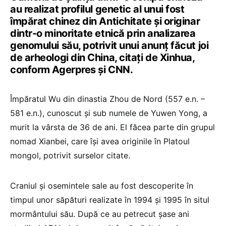
au realizat profilul genetic al unui fost
împărat chinez din Antichitate şi originar
dintr-o minoritate etnică prin analizarea
genomului său, potrivit unui anunţ făcut joi
de arheologi din China, citaţi de Xinhua,
conform Agerpres și CNN.
Împăratul Wu din dinastia Zhou de Nord (557 e.n. –
581 e.n.), cunoscut şi sub numele de Yuwen Yong, a
murit la vârsta de 36 de ani. El făcea parte din grupul
nomad Xianbei, care îşi avea originile în Platoul
mongol, potrivit surselor citate.
Craniul şi osemintele sale au fost descoperite în
timpul unor săpături realizate în 1994 şi 1995 în situl
mormântului său. După ce au petrecut şase ani