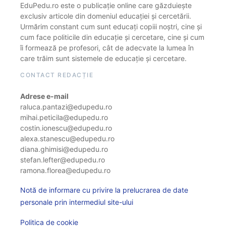
EduPedu.ro este o publicație online care găzduiește
exclusiv articole din domeniul educației și cercetării.
Urmărim constant cum sunt educați copiii noștri, cine și
cum face politicile din educație și cercetare, cine și cum
îi formează pe profesori, cât de adecvate la lumea în
care trăim sunt sistemele de educație și cercetare.
CONTACT REDACȚIE
Adrese e-mail
raluca.pantazi@edupedu.ro
mihai.peticila@edupedu.ro
costin.ionescu@edupedu.ro
alexa.stanescu@edupedu.ro
diana.ghimisi@edupedu.ro
stefan.lefter@edupedu.ro
ramona.florea@edupedu.ro
Notă de informare cu privire la prelucrarea de date
personale prin intermediul site-ului
Politica de cookie