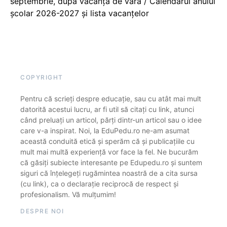
septembrie, după vacanța de vară / Calendarul anului
școlar 2026-2027 și lista vacanțelor
COPYRIGHT
Pentru că scrieți despre educație, sau cu atât mai mult
datorită acestui lucru, ar fi util să citați cu link, atunci
când preluați un articol, părți dintr-un articol sau o idee
care v-a inspirat. Noi, la EduPedu.ro ne-am asumat
această conduită etică și sperăm că și publicațiile cu
mult mai multă experiență vor face la fel. Ne bucurăm
că găsiți subiecte interesante pe Edupedu.ro și suntem
siguri că înțelegeți rugămintea noastră de a cita sursa
(cu link), ca o declarație reciprocă de respect și
profesionalism. Vă mulțumim!
DESPRE NOI