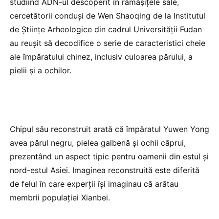
studiind ADN-ul descoperit în rămăşiţele sale,
cercetătorii conduşi de Wen Shaoqing de la Institutul
de Ştiinţe Arheologice din cadrul Universităţii Fudan
au reuşit să decodifice o serie de caracteristici cheie
ale împăratului chinez, inclusiv culoarea părului, a
pielii şi a ochilor.
Chipul său reconstruit arată că împăratul Yuwen Yong
avea părul negru, pielea galbenă şi ochii căprui,
prezentând un aspect tipic pentru oamenii din estul şi
nord-estul Asiei. Imaginea reconstruită este diferită
de felul în care experţii îşi imaginau că arătau
membrii populaţiei Xianbei.