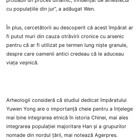
probabil un proces dinamic, influenţat de amestecul
cu populaţiile din jur”, a adăugat Wen.
În plus, cercetătorii au descoperit că acest împărat ar
fi putut muri din cauza otrăvirii cronice cu arsenic
pentru că ar fi utilizat pe termen lung nişte granule,
despre care oamenii antici credeau că le aduceau
viaţa veşnică.
Arheologii consideră că studiul dedicat împăratului
Yuwen Yong are o importanţă cheie pentru a înţelege
mai bine integrarea etnică în istoria Chinei, mai ales
integrarea populaţiei majoritare Han şi a grupurilor
nomade din nordul ţării, mai notează Agerpres.