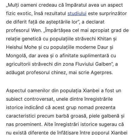
„Mulţi oameni credeau că împăratul avea un aspect
fizic exotic, însă rezultatul
studiului
este surprinzător
de diferit faţă de aşteptările lor”, a declarat
profesorul Wen. „Împărtăşea cel mai apropiat grad de
relaţie genetică cu populaţiile străvechi Khitan şi
Heishui Mohe şi cu populaţiile moderne Daur şi
Mongolă, dar avea şi o afinitate suplimentară cu
agricultorii străvechi din zona Fluviului Galben”, a
adăugat profesorul chinez, mai scrie Agerpres.
Aspectul oamenilor din populaţia Xianbei a fost un
subiect controversat, unele dintre înregistrările
istorice indicând că acest grup nomad prezenta
caracteristici precum barbă groasă, piele galbenă şi
nas proeminent. Alte înregistrări istorice sugerau că
nu există diferenţe de înfăţişare între poporul Xianbei