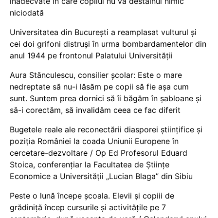
inadecvate în care copilul nu va destăinui nimic
niciodată
Universitatea din București a reamplasat vulturul și
cei doi grifoni distruși în urma bombardamentelor din
anul 1944 pe frontonul Palatului Universității
Aura Stănculescu, consilier școlar: Este o mare
nedreptate să nu-i lăsăm pe copii să fie așa cum
sunt. Suntem prea dornici să îi băgăm în șabloane și
să-i corectăm, să invalidăm ceea ce fac diferit
Bugetele reale ale reconectării diasporei științifice și
poziția României la coada Uniunii Europene în
cercetare-dezvoltare / Op Ed Profesorul Eduard
Stoica, conferențiar la Facultatea de Științe
Economice a Universității „Lucian Blaga” din Sibiu
Peste o lună începe școala. Elevii și copiii de
grădiniță încep cursurile și activitățile pe 7