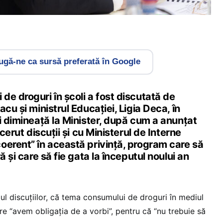
gă-ne ca sursă preferată în Google
e droguri în școli a fost discutată de
cu și ministrul Educației, Ligia Deca, în
i dimineață la Minister, după cum a anunțat
 cerut discuții și cu Ministerul de Interne
oerent” în această privință, program care să
ă și care să fie gata la începutul noului an
alul discuțiilor, că tema consumului de droguri în mediul
e “avem obligația de a vorbi”, pentru că “nu trebuie să