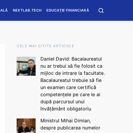
OALĂ
NEXTLAB.TECH
EDUCAȚIE FINANCIARĂ
CELE MAI CITITE ARTICOLE
Daniel David: Bacalaureatul
nu ar trebui să fie folosit ca
mijloc de intrare la facultate.
Bacalaureatul trebuie să fie
un examen care certifică
competențele pe care le ai
după parcursul unui
învățământ obligatoriu
Ministrul Mihai Dimian,
despre publicarea numelor