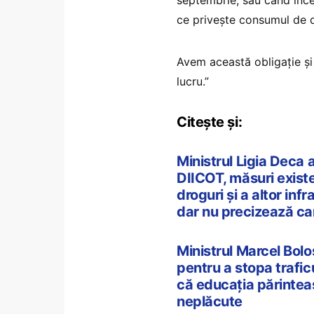
ce privește consumul de d
Avem această obligație și
lucru.”
Citește și:
Ministrul Ligia Deca 
DIICOT, măsuri exist
droguri și a altor infr
dar nu precizează ca
Ministrul Marcel Boloș
pentru a stopa trafic
că educația părinteas
neplăcute