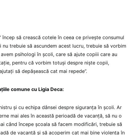
, “ încep să crească cotele în ceea ce privește consumul
 Și nu trebuie să ascundem acest lucru, trebuie să vorbim
 avem psihologi în școli, care să ajute copiii care au
ație, pentru că vorbim totuși despre niște copii,
 ajutați să depășească cat mai repede”.
ațiile comune cu Ligia Deca:
stru și cu echipa dânsei despre siguranța în școli. Ar
terne mai ales în această perioadă de vacanță, să nu o
i când începe școala să facem modificări, trebuie să
adă de vacanță și să acoperim cat mai bine violența în