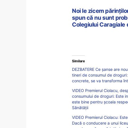
Noi le zicem părințilo
spun că nu sunt prob
Colegiului Caragiale
Similare
DEZBATERE Ce șanse are noul p
tineri de consumul de droguri: 
concrete, se va transforma într
VIDEO Premierul Ciolacu, desp
consumului de droguri: Este in
este bine pentru școala respec
Sănătății
VIDEO Premierul Ciolacu: Este 
Dacă o conducere a unui liceu 