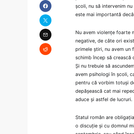
școli, nu să intervenim n
este mai importantă decât
Nu avem violențe foarte m
negative, de câte ori exi
primele știri, nu avem un f
schimb încep să crească c
Și nu trebuie să ascundem 
avem psihologi în școli, c
pentru că vorbim totuși de
depășească cat mai repede
aduce și astfel de lucruri.
Statul român are obligația
o discuție și cu domnul m
septembrie, sau când înc