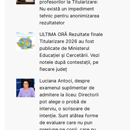
profesorilor la Titularizare:
Nu există un impediment
tehnic pentru anonimizarea
rezultatelor
ULTIMA ORĂ Rezultate finale
Titularizare 2026 au fost
publicate de Ministerul
Educației și Cercetării. Vezi
notele după contestații, pe
fiecare județ
Luciana Antoci, despre
examenul suplimentar de
admitere la liceu: Directorii
pot alege o probă de
interviu, o scrisoare de
intenție. Sunt atâtea forme
de evaluare care nu pun
presiune pe copii, care nu