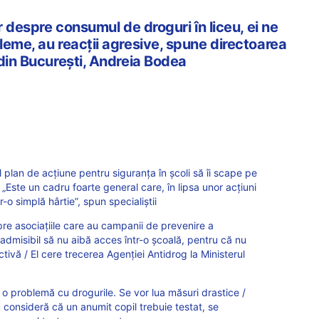
r despre consumul de droguri în liceu, ei ne
leme, au reacții agresive, spune directoarea
 din București, Andreia Bodea
lan de acțiune pentru siguranța în școli să îi scape pe
„Este un cadru foarte general care, în lipsa unor acțiuni
-o simplă hârtie”, spun specialiștii
re asociațiile care au campanii de prevenire a
admisibil să nu aibă acces într-o școală, pentru că nu
tivă / El cere trecerea Agenției Antidrog la Ministerul
o problemă cu drogurile. Se vor lua măsuri drastice /
consideră că un anumit copil trebuie testat, se