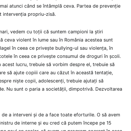
u mai atunci când se întâmplă ceva. Partea de prevenție
 intervenția propriu-zisă.
ari, vedem cu toții că suntem campioni la știri
stă ceva violent în lume sau în România acestea sunt
lagel în ceea ce privește bullying-ul sau violența, în
otele în ceea ce privește consumul de droguri în școli.
acest lucru, trebuie să vorbim despre el, trebuie să
are să ajute copiii care au căzut în această tentație,
spre niște copii, adolescenți, trebuie ajutați să
. Nu sunt o paria a societății, dimpotrivă. Dezvoltarea
 de a interveni și de a face toate eforturile. O să avem
inistru de interne și eu cred că putem începe pe 15
epe noul an școlar, să avem un program coerent în ceea