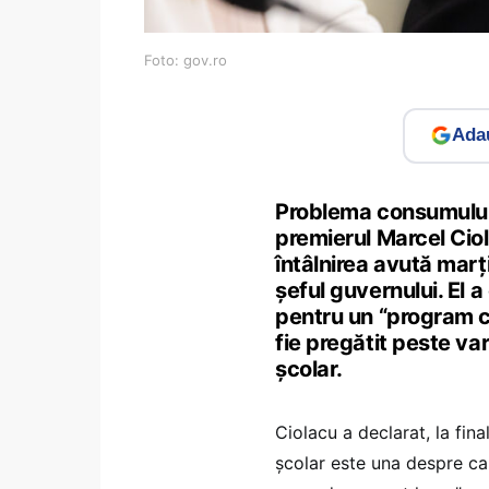
Foto: gov.ro
Adau
Problema consumului d
premierul Marcel Ciola
întâlnirea avută marț
șeful guvernului. El a
pentru un “program c
fie pregătit peste var
școlar.
Ciolacu a declarat, la fin
școlar este una despre car