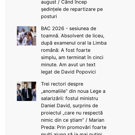
august / Când încep
ședințele de repartizare pe
posturi
BAC 2026 - sesiunea de
toamnă. Absolvent de liceu,
după examenul oral la Limba
română: A fost foarte
simplu, am terminat în cinci
minute. Am avut un text
legat de David Popovici
Trei rectori despre
„anomaliile” din noua Lege a
salarizării: fostul ministru
Daniel David, surprins de
proiectul „care nu respectă
nimic din ce știam” / Marian
Preda: Prin promovări foarte
mulți ajung să ia mai puțini