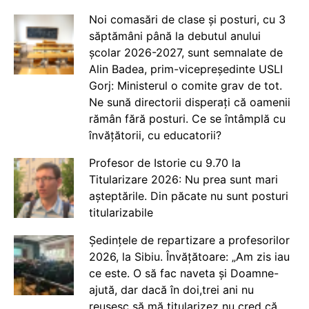
Noi comasări de clase și posturi, cu 3
săptămâni până la debutul anului
școlar 2026-2027, sunt semnalate de
Alin Badea, prim-vicepreședinte USLI
Gorj: Ministerul o comite grav de tot.
Ne sună directorii disperați că oamenii
rămân fără posturi. Ce se întâmplă cu
învățătorii, cu educatorii?
Profesor de Istorie cu 9.70 la
Titularizare 2026: Nu prea sunt mari
așteptările. Din păcate nu sunt posturi
titularizabile
Ședințele de repartizare a profesorilor
2026, la Sibiu. Învățătoare: „Am zis iau
ce este. O să fac naveta și Doamne-
ajută, dar dacă în doi,trei ani nu
reușesc să mă titularizez nu cred că