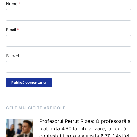
Nume
*
Email
*
Sit web
CELE MAI CITITE ARTICOLE
Profesorul Petruț Rizea: O profesoară a
luat nota 4.90 la Titularizare, iar după
contestații nota a ajuns la 8.70 / Astfel