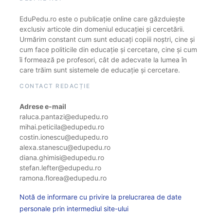
EduPedu.ro este o publicație online care găzduiește
exclusiv articole din domeniul educației și cercetării.
Urmărim constant cum sunt educați copiii noștri, cine și
cum face politicile din educație și cercetare, cine și cum
îi formează pe profesori, cât de adecvate la lumea în
care trăim sunt sistemele de educație și cercetare.
CONTACT REDACȚIE
Adrese e-mail
raluca.pantazi@edupedu.ro
mihai.peticila@edupedu.ro
costin.ionescu@edupedu.ro
alexa.stanescu@edupedu.ro
diana.ghimisi@edupedu.ro
stefan.lefter@edupedu.ro
ramona.florea@edupedu.ro
Notă de informare cu privire la prelucrarea de date
personale prin intermediul site-ului