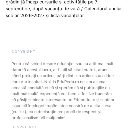
grădiniță încep cursurile și activitățile pe 7
septembrie, după vacanța de vară / Calendarul anului
școlar 2026-2027 și lista vacanțelor
COPYRIGHT
Pentru că scrieți despre educație, sau cu atât mai mult
datorită acestui lucru, ar fi util să citați cu link, atunci
când preluați un articol, părți dintr-un articol sau o idee
care v-a inspirat. Noi, la EduPedu.ro ne-am asumat
această conduită etică și sperăm că și publicațiile cu
mult mai multă experiență vor face la fel. Ne bucurăm
că găsiți subiecte interesante pe Edupedu.ro și suntem
siguri că înțelegeți rugămintea noastră de a cita sursa
(cu link), ca o declarație reciprocă de respect și
profesionalism. Vă mulțumim!
DESPRE NOI