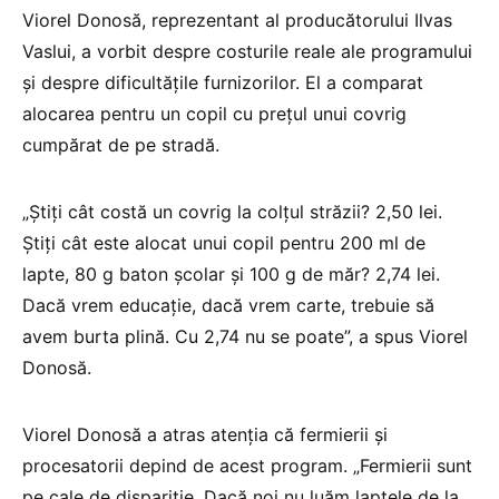
Viorel Donosă, reprezentant al producătorului Ilvas
Vaslui, a vorbit despre costurile reale ale programului
și despre dificultățile furnizorilor. El a comparat
alocarea pentru un copil cu prețul unui covrig
cumpărat de pe stradă.
„Știți cât costă un covrig la colțul străzii? 2,50 lei.
Știți cât este alocat unui copil pentru 200 ml de
lapte, 80 g baton școlar și 100 g de măr? 2,74 lei.
Dacă vrem educație, dacă vrem carte, trebuie să
avem burta plină. Cu 2,74 nu se poate”, a spus Viorel
Donosă.
Viorel Donosă a atras atenția că fermierii și
procesatorii depind de acest program. „Fermierii sunt
pe cale de dispariție. Dacă noi nu luăm laptele de la