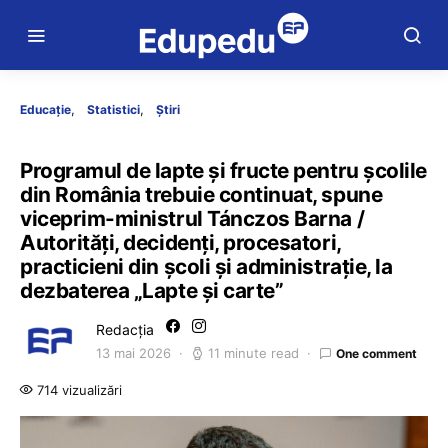
Educație
Statistici
Știri
Programul de lapte și fructe pentru școlile
din România trebuie continuat, spune
viceprim-ministrul Tánczos Barna /
Autorități, decidenți, procesatori,
practicieni din școli și administrație, la
dezbaterea „Lapte și carte”
Redacția
13 mai 2026
11 minute read
One comment
714 vizualizări