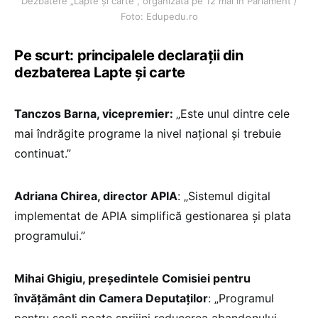
Dezbatere „Lapte și carte”, organizată pe 12 mai în Parlament /
Foto: Edupedu.ro
Pe scurt: principalele declarații din
dezbaterea Lapte și carte
Tanczos Barna, vicepremier:
„Este unul dintre cele
mai îndrăgite programe la nivel național și trebuie
continuat.”
Adriana Chirea, director APIA
: „Sistemul digital
implementat de APIA simplifică gestionarea și plata
programului.”
Mihai Ghigiu, președintele Comisiei pentru
învățământ din Camera Deputaților
: „Programul
pentru școli poate sprijini reducerea abandonului