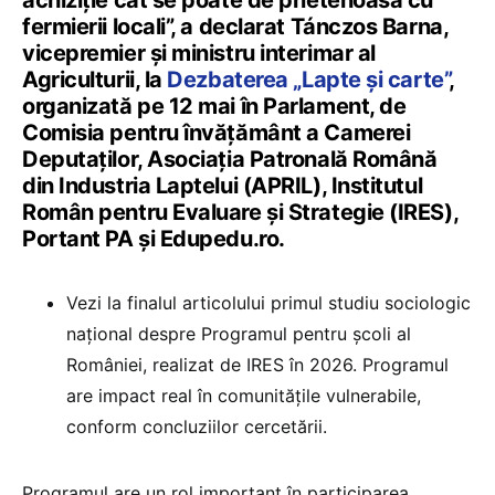
fermierii locali”, a declarat Tánczos Barna,
vicepremier și ministru interimar al
Agriculturii, la
Dezbaterea „Lapte și carte”
,
organizată pe 12 mai în Parlament, de
Comisia pentru învățământ a Camerei
Deputaților, Asociația Patronală Română
din Industria Laptelui (APRIL), Institutul
Român pentru Evaluare și Strategie (IRES),
Portant PA și Edupedu.ro.
Vezi la finalul articolului primul studiu sociologic
național despre Programul pentru școli al
României, realizat de IRES în 2026. Programul
are impact real în comunitățile vulnerabile,
conform concluziilor cercetării.
Programul are un rol important în participarea