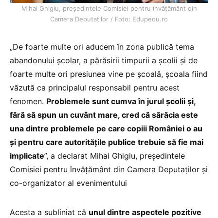
Mihai Ghigiu, președintele Comisiei pentru învățământ din
Camera Deputaților / Foto: Edupedu.ro
„De foarte multe ori aducem în zona publică tema
abandonului școlar, a părăsirii timpurii a școlii și de
foarte multe ori presiunea vine pe școală, școala fiind
văzută ca principalul responsabil pentru acest
fenomen.
Problemele sunt cumva în jurul școlii și,
fără să spun un cuvânt mare, cred că sărăcia este
una dintre problemele pe care copiii României o au
și pentru care autoritățile publice trebuie să fie mai
implicate
”, a declarat Mihai Ghigiu, președintele
Comisiei pentru învățământ din Camera Deputaților și
co-organizator al evenimentului
Acesta a subliniat că
unul dintre aspectele pozitive