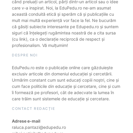
când preluați un articol, părți dintr-un articol sau o idee
care v-a inspirat. Noi, la EduPedu.ro ne-am asumat
această conduită etică și sperăm că și publicațiile cu
mult mai multă experiență vor face la fel. Ne bucurăm
că găsiți subiecte interesante pe Edupedu.ro și suntem
siguri că înțelegeți rugămintea noastră de a cita sursa
(cu link), ca o declarație reciprocă de respect și
profesionalism. Vă mulțumim!
DESPRE NOI
EduPedu.ro este o publicație online care găzduiește
exclusiv articole din domeniul educației și cercetării.
Urmărim constant cum sunt educați copiii noștri, cine și
cum face politicile din educație și cercetare, cine și cum
îi formează pe profesori, cât de adecvate la lumea în
care trăim sunt sistemele de educație și cercetare.
CONTACT REDACȚIE
Adrese e-mail
raluca.pantazi@edupedu.ro