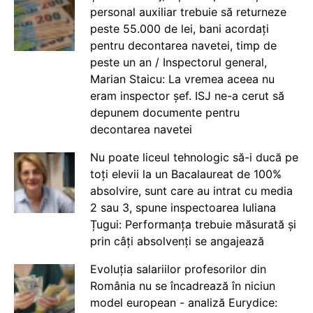
personal auxiliar trebuie să returneze
peste 55.000 de lei, bani acordați
pentru decontarea navetei, timp de
peste un an / Inspectorul general,
Marian Staicu: La vremea aceea nu
eram inspector șef. ISJ ne-a cerut să
depunem documente pentru
decontarea navetei
Nu poate liceul tehnologic să-i ducă pe
toți elevii la un Bacalaureat de 100%
absolvire, sunt care au intrat cu media
2 sau 3, spune inspectoarea Iuliana
Țugui: Performanța trebuie măsurată și
prin câți absolvenți se angajează
Evoluția salariilor profesorilor din
România nu se încadrează în niciun
model european - analiză Eurydice: