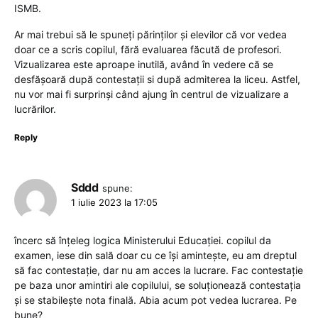
ISMB.
Ar mai trebui să le spuneți părinților și elevilor că vor vedea
doar ce a scris copilul, fără evaluarea făcută de profesori.
Vizualizarea este aproape inutilă, având în vedere că se
desfășoară după contestații si după admiterea la liceu. Astfel,
nu vor mai fi surprinși când ajung în centrul de vizualizare a
lucrărilor.
Reply
Sddd
spune:
1 iulie 2023 la 17:05
încerc să înțeleg logica Ministerului Educației. copilul da
examen, iese din sală doar cu ce își amintește, eu am dreptul
să fac contestație, dar nu am acces la lucrare. Fac contestație
pe baza unor amintiri ale copilului, se soluționează contestația
și se stabilește nota finală. Abia acum pot vedea lucrarea. Pe
bune?