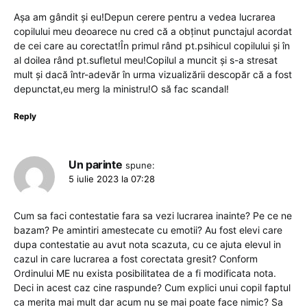
Așa am gândit și eu!Depun cerere pentru a vedea lucrarea
copilului meu deoarece nu cred că a obținut punctajul acordat
de cei care au corectat!În primul rând pt.psihicul copilului și în
al doilea rând pt.sufletul meu!Copilul a muncit și s-a stresat
mult și dacă într-adevăr în urma vizualizării descopăr că a fost
depunctat,eu merg la ministru!O să fac scandal!
Reply
Un parinte
spune:
5 iulie 2023 la 07:28
Cum sa faci contestatie fara sa vezi lucrarea inainte? Pe ce ne
bazam? Pe amintiri amestecate cu emotii? Au fost elevi care
dupa contestatie au avut nota scazuta, cu ce ajuta elevul in
cazul in care lucrarea a fost corectata gresit? Conform
Ordinului ME nu exista posibilitatea de a fi modificata nota.
Deci in acest caz cine raspunde? Cum explici unui copil faptul
ca merita mai mult dar acum nu se mai poate face nimic? Sa