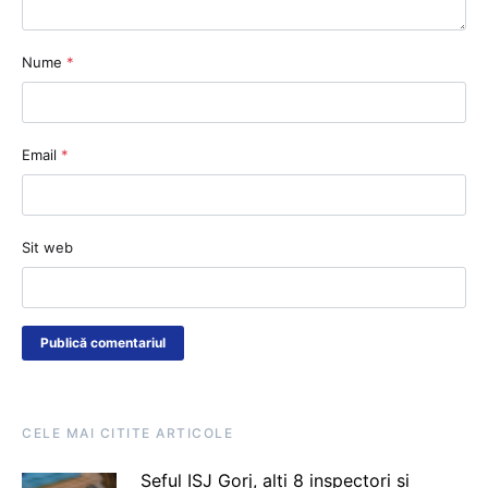
Nume
*
Email
*
Sit web
CELE MAI CITITE ARTICOLE
Șeful ISJ Gorj, alți 8 inspectori și