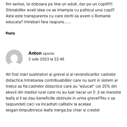
fim seriosi, te doboara pe tine un adult, dar pe un copil!!!!!
Stimabililor aveti idee ce se intampla cu psihicul unui copil?
Asta este transparenta cu care doriti sa avem o Romanie
educata? Intrebari fara raspuns……
Reply
Anton
spune:
2 iulie 2023 la 22:45
Ati fost mari sustinatori ai grevei si ai revendicarilor cadrelor
didactice.Intrebarea contribuabililor care nu sunt in sistem ar
trebui sa fie:cadrelor didactice care au “educat” cei 25% din
ekevii din mediul rural care nu au luat nacar un 5 ,li se mareste
leafa si li se dau beneficiile obtinute in urma grevei?Nu o sa
taspundeti caci va incadtati calitativ la acelasi
slogan:timpulbtrece leafa merge,ba chiar si creste!