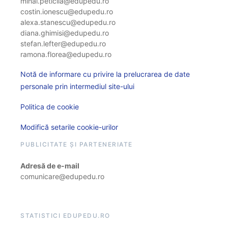
mihai.peticila@edupedu.ro
costin.ionescu@edupedu.ro
alexa.stanescu@edupedu.ro
diana.ghimisi@edupedu.ro
stefan.lefter@edupedu.ro
ramona.florea@edupedu.ro
Notă de informare cu privire la prelucrarea de date
personale prin intermediul site-ului
Politica de cookie
Modifică setarile cookie-urilor
PUBLICITATE ȘI PARTENERIATE
Adresă de e-mail
comunicare@edupedu.ro
STATISTICI EDUPEDU.RO