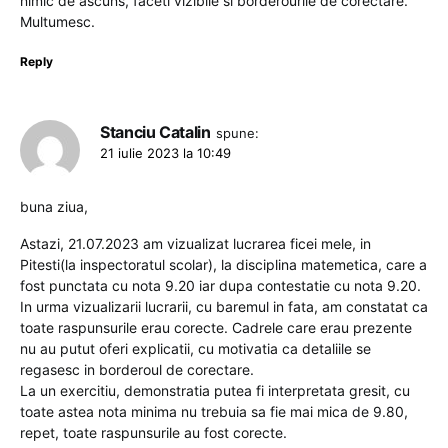
nimic de ascuns, faceti vizibile si borderourile de corectare.
Multumesc.
Reply
Stanciu Catalin
spune:
21 iulie 2023 la 10:49
buna ziua,
Astazi, 21.07.2023 am vizualizat lucrarea ficei mele, in
Pitesti(la inspectoratul scolar), la disciplina matemetica, care a
fost punctata cu nota 9.20 iar dupa contestatie cu nota 9.20.
In urma vizualizarii lucrarii, cu baremul in fata, am constatat ca
toate raspunsurile erau corecte. Cadrele care erau prezente
nu au putut oferi explicatii, cu motivatia ca detaliile se
regasesc in borderoul de corectare.
La un exercitiu, demonstratia putea fi interpretata gresit, cu
toate astea nota minima nu trebuia sa fie mai mica de 9.80,
repet, toate raspunsurile au fost corecte.