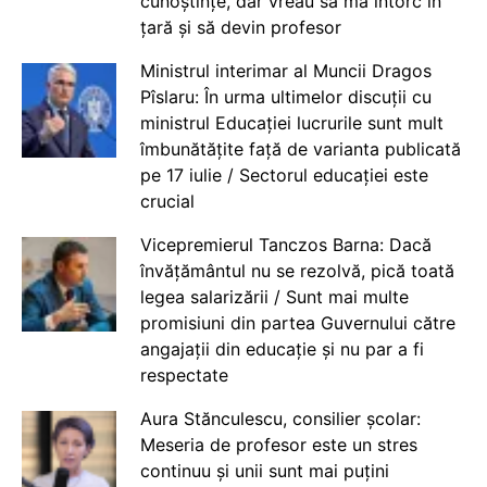
cunoștințe, dar vreau să mă întorc în
țară și să devin profesor
Ministrul interimar al Muncii Dragos
Pîslaru: În urma ultimelor discuții cu
ministrul Educației lucrurile sunt mult
îmbunătățite față de varianta publicată
pe 17 iulie / Sectorul educației este
crucial
Vicepremierul Tanczos Barna: Dacă
învățământul nu se rezolvă, pică toată
legea salarizării / Sunt mai multe
promisiuni din partea Guvernului către
angajații din educație și nu par a fi
respectate
Aura Stănculescu, consilier școlar:
Meseria de profesor este un stres
continuu și unii sunt mai puțini