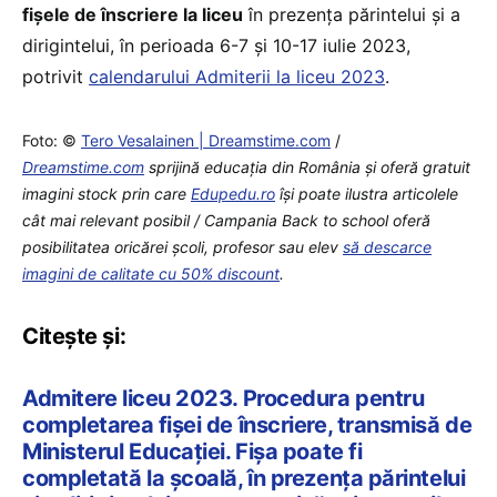
fișele de înscriere la liceu
în prezența părintelui și a
dirigintelui, în perioada 6-7 și 10-17 iulie 2023,
potrivit
calendarului Admiterii la liceu 2023
.
Foto: ©
Tero Vesalainen | Dreamstime.com
/
Dreamstime.com
sprijină educaţia din România şi oferă gratuit
imagini stock prin care
Edupedu.ro
îşi poate ilustra articolele
cât mai relevant posibil / Campania Back to school oferă
posibilitatea oricărei școli, profesor sau elev
să descarce
imagini de calitate cu 50% discount
.
Citește și:
Admitere liceu 2023. Procedura pentru
completarea fișei de înscriere, transmisă de
Ministerul Educației. Fișa poate fi
completată la școală, în prezența părintelui