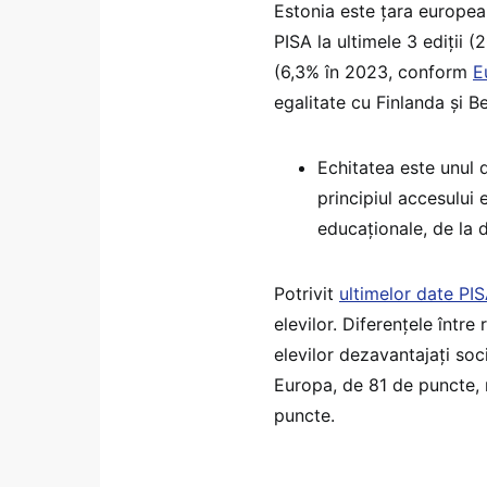
Estonia este țara europea
PISA la ultimele 3 ediții 
(6,3% în 2023, conform
E
egalitate cu Finlanda și Be
Echitatea este unul d
principiul accesului e
educaționale, de la d
Potrivit
ultimelor date PI
elevilor. Diferențele între
elevilor dezavantajați so
Europa, de 81 de puncte,
puncte.