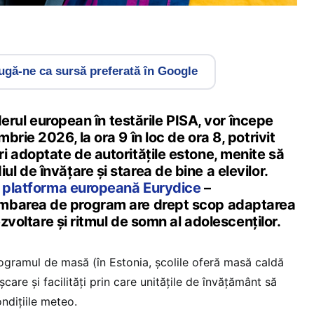
gă-ne ca sursă preferată în Google
iderul european în testările PISA, vor începe
brie 2026, la ora 9 în loc de ora 8, potrivit
i adoptate de autoritățile estone, menite să
 de învățare și starea de bine a elevilor.
 platforma europeană Eurydice
–
mbarea de program are drept scop adaptarea
ezvoltare și ritmul de somn al adolescenților.
ogramul de masă (în Estonia, școlile oferă masă caldă
care și facilități prin care unitățile de învățământ să
ndițiile meteo.