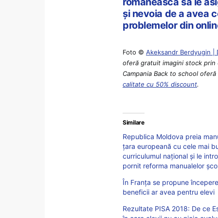
românească să le asi
și nevoia de a avea c
problemelor din onlin
Foto ©
Akeksandr Berdyugin |
oferă gratuit imagini stock prin
Campania Back to school oferă p
calitate cu 50% discount
.
Similare
Republica Moldova preia manua
țara europeană cu cele mai bu
curriculumul național și le int
pornit reforma manualelor șco
În Franța se propune începerea
beneficii ar avea pentru elevi
Rezultate PISA 2018: De ce Es