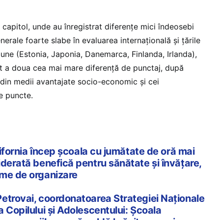
 capitol, unde au înregistrat diferențe mici îndeosebi
enerale foarte slabe în evaluarea internațională și țările
bune (Estonia, Japonia, Danemarca, Finlanda, Irlanda),
t a doua cea mai mare diferență de punctaj, după
i din medii avantajate socio-economic și cei
e puncte.
alifornia încep școala cu jumătate de oră mai
derată benefică pentru sănătate și învățare,
eme de organizare
etrovai, coordonatoarea Strategiei Naționale
 Copilului și Adolescentului: Școala