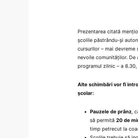
Prezentarea citată menți
școlile păstrându-și auto
cursurilor – mai devreme s
nevoile comunităților. De a
programul zilnic – a 8.30, 
Alte schimbări vor fi int
școlar:
Pauzele de prânz
, 
să permită
20 de mi
timp petrecut la coa
Școlile trebuie să i