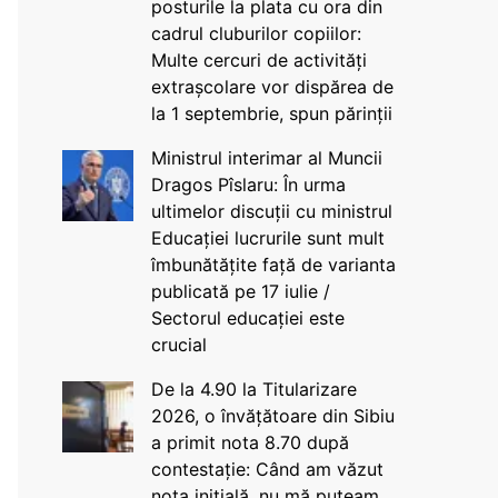
posturile la plata cu ora din
cadrul cluburilor copiilor:
Multe cercuri de activități
extrașcolare vor dispărea de
la 1 septembrie, spun părinții
Ministrul interimar al Muncii
Dragos Pîslaru: În urma
ultimelor discuții cu ministrul
Educației lucrurile sunt mult
îmbunătățite față de varianta
publicată pe 17 iulie /
Sectorul educației este
crucial
De la 4.90 la Titularizare
2026, o învățătoare din Sibiu
a primit nota 8.70 după
contestație: Când am văzut
nota inițială, nu mă puteam