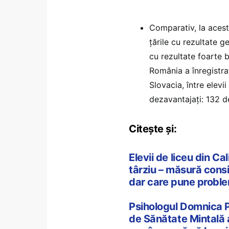
Comparativ, la acest
țările cu rezultate g
cu rezultate foarte 
România a înregistra
Slovacia, între elevi
dezavantajați: 132 d
Citește și:
Elevii de liceu din C
târziu – măsură consi
dar care pune probl
Psihologul Domnica P
de Sănătate Mintală a