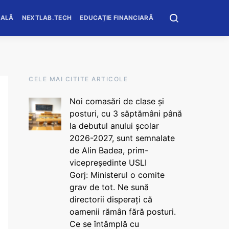
OALĂ
NEXTLAB.TECH
EDUCAȚIE FINANCIARĂ
CELE MAI CITITE ARTICOLE
Noi comasări de clase și
posturi, cu 3 săptămâni până
la debutul anului școlar
2026-2027, sunt semnalate
de Alin Badea, prim-
vicepreședinte USLI
Gorj: Ministerul o comite
grav de tot. Ne sună
directorii disperați că
oamenii rămân fără posturi.
Ce se întâmplă cu