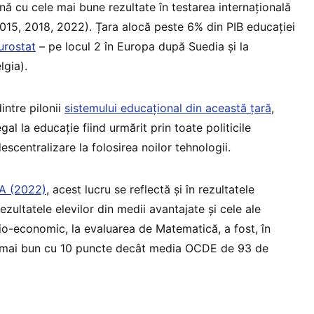
nă cu cele mai bune rezultate în testarea internațională
(2015, 2018, 2022). Țara alocă peste 6% din PIB educației
urostat
– pe locul 2 în Europa după Suedia și la
lgia).
intre pilonii
sistemului educațional din această țară
,
gal la educație fiind urmărit prin toate politicile
escentralizare la folosirea noilor tehnologii.
SA (2022)
, acest lucru se reflectă și în rezultatele
 rezultatele elevilor din medii avantajate și cele ale
cio-economic, la evaluarea de Matematică, a fost, în
 mai bun cu 10 puncte decât media OCDE de 93 de