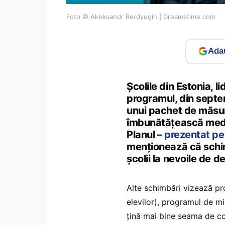
Foto © Akeksandr Berdyugin | Dreamstime.com
Adau
Școlile din Estonia, l
programul, din septem
unui pachet de măsur
îmbunătățească mediul
Planul –
prezentat pe
menționează că schi
școlii la nevoile de d
Alte schimbări vizează pr
elevilor), programul de miș
țină mai bine seama de co