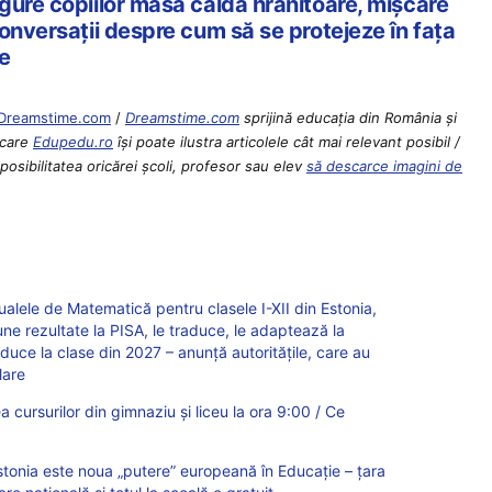
gure copiilor masă caldă hrănitoare, mișcare
onversații despre cum să se protejeze în fața
e
 Dreamstime.com
/
Dreamstime.com
sprijină educaţia din România şi
 care
Edupedu.ro
îşi poate ilustra articolele cât mai relevant posibil /
osibilitatea oricărei școli, profesor sau elev
să descarce imagini de
lele de Matematică pentru clasele I-XII din Estonia,
ne rezultate la PISA, le traduce, le adaptează la
roduce la clase din 2027 – anunță autoritățile, care au
lare
 cursurilor din gimnaziu și liceu la ora 9:00 / Ce
tonia este noua „putere” europeană în Educație – țara