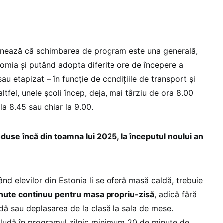
onează că schimbarea de program este una generală,
nomia și putând adopta diferite ore de începere a
au etapizat – în funcție de condițiile de transport și
ltfel, unele școli încep, deja, mai târziu de ora 8.00
la 8.45 sau chiar la 9.00.
roduse încă din toamna lui 2025, la începutul noului an
când elevilor din Estonia li se oferă masă caldă, trebuie
nute continuu pentru masa propriu-zisă
, adică fără
dă sau deplasarea de la clasă la sala de mese.
ncludă în programul zilnic minimum 20 de minute de