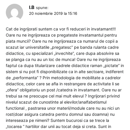
I.B
spune:
20 noiembrie 2019 la 15:16
Cat de ingrijorati suntem ca vor fi reduceri in invatamant!!!
Oare nu ne ingrijoreaza ce pregateste invatamantul pentru
piata muncii? Oare nu ne ingrijoreaza ca numarul de copii a
scazut iar universitatile „pregatesc” pe banda rulanta cadre
didactice, cu specializari „invechite”, care dupa absolvire sa
se planga ca nu au un loc de munca! Oare nu ne ingrijoreaza
faptul ca dupa titularizare cadrele didactice raman „pictate” in
sistem si nu pot fi disponibilizate ca in alte sectoare, indiferent
de „performanta” ? Prin metodologia de mobilitate a cadrelor
didactice, celor care se afla in restrangere de activitate li se
„ofera” obligatoriu un post /catedra in invatamant. Oare nu ar
trebui sa ne preocupe cel mai mult elevul ? Ingrijorari privind
nivelul scazut de cunostinte al elevilor/analfabetismul
functional , pastrarea unor materii/module care nu au nici un
rost(doar asigura catedra pentru domnul sau doamna) nu
intereseaza pe nimeni? Suntem bucurosi ca se trece la
„tocarea ” hartiilor dar unii au tocat deja si creta. Sunt in