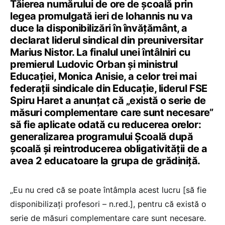
Tăierea numărului de ore de școală prin
legea promulgată ieri de Iohannis nu va
duce la disponibilizări în învățământ, a
declarat liderul sindical din preuniversitar
Marius Nistor. La finalul unei întâlniri cu
premierul Ludovic Orban și ministrul
Educației, Monica Anisie, a celor trei mai
federații sindicale din Educație, liderul FSE
Spiru Haret a anunțat că „există o serie de
măsuri complementare care sunt necesare”
să fie aplicate odată cu reducerea orelor:
generalizarea programului Școală după
școală și reintroducerea obligativității de a
avea 2 educatoare la grupa de grădiniță.
„Eu nu cred că se poate întâmpla acest lucru [să fie
disponibilizați profesori – n.red.], pentru că există o
serie de măsuri complementare care sunt necesare.