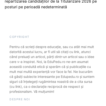
repartizarea candidaților de la Titularizare 2026 pe
posturi pe perioadă nedeterminată
COPYRIGHT
Pentru că scrieți despre educație, sau cu atât mai mult
datorită acestui lucru, ar fi util să citați cu link, atunci
când preluați un articol, părți dintr-un articol sau o idee
care v-a inspirat. Noi, la EduPedu.ro ne-am asumat
această conduită etică și sperăm că și publicațiile cu
mult mai multă experiență vor face la fel. Ne bucurăm
că găsiți subiecte interesante pe Edupedu.ro și suntem
siguri că înțelegeți rugămintea noastră de a cita sursa
(cu link), ca o declarație reciprocă de respect și
profesionalism. Vă mulțumim!
DESPRE NOI