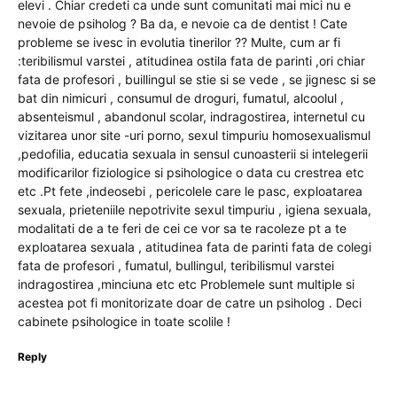
elevi . Chiar credeti ca unde sunt comunitati mai mici nu e
nevoie de psiholog ? Ba da, e nevoie ca de dentist ! Cate
probleme se ivesc in evolutia tinerilor ?? Multe, cum ar fi
:teribilismul varstei , atitudinea ostila fata de parinti ,ori chiar
fata de profesori , buillingul se stie si se vede , se jignesc si se
bat din nimicuri , consumul de droguri, fumatul, alcoolul ,
absenteismul , abandonul scolar, indragostirea, internetul cu
vizitarea unor site -uri porno, sexul timpuriu homosexualismul
,pedofilia, educatia sexuala in sensul cunoasterii si intelegerii
modificarilor fiziologice si psihologice o data cu crestrea etc
etc .Pt fete ,indeosebi , pericolele care le pasc, exploatarea
sexuala, prieteniile nepotrivite sexul timpuriu , igiena sexuala,
modalitati de a te feri de cei ce vor sa te racoleze pt a te
exploatarea sexuala , atitudinea fata de parinti fata de colegi
fata de profesori , fumatul, bullingul, teribilismul varstei
indragostirea ,minciuna etc etc Problemele sunt multiple si
acestea pot fi monitorizate doar de catre un psiholog . Deci
cabinete psihologice in toate scolile !
Reply