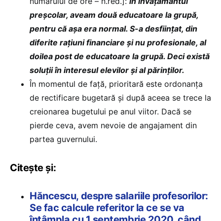
numărului de ore – n.red.]:
în învățământul
preșcolar, aveam două educatoare la grupă,
pentru că așa era normal. S-a desființat, din
diferite rațiuni financiare și nu profesionale, al
doilea post de educatoare la grupă. Deci există
soluții în interesul elevilor și al părinților.
În momentul de față, prioritară este ordonanța
de rectificare bugetară și după aceea se trece la
creionarea bugetului pe anul viitor. Dacă se
pierde ceva, avem nevoie de angajament din
partea guvernului.
Citește și:
Hăncescu, despre salariile profesorilor:
Se fac calcule referitor la ce se va
întâmpla cu 1 septembrie 2020, când