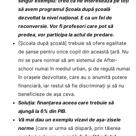
singur exemplu: cred că ne interesează pe toți
să avem programul Școala după școală
dezvoltat la nivel național. E ca un fel de
reconversie. Vor fi profesori care pot să
predea, vor participa la actul de predare.
[Școala după școală] trebuie să ofere egalitate
de șanse pentru orice copil din această țară. Nu
mi se pare normal să am sistemul de After-
school numai în mediul urban, și de regulă numai
în orașele dezvoltate, care au o anumită putere
financiară, iar restul să fie discriminați și să nu
beneficieze de așa ceva.
Soluția: finanțarea aceea care trebuie să
ajungă la 6% din PIB.
Vă mai dau un exemplu vizavi de așa-zisele
norme
[care ar urma să dispară, prin tăierea