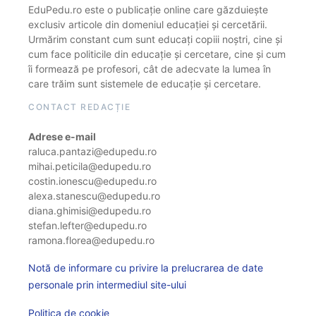
EduPedu.ro este o publicație online care găzduiește
exclusiv articole din domeniul educației și cercetării.
Urmărim constant cum sunt educați copiii noștri, cine și
cum face politicile din educație și cercetare, cine și cum
îi formează pe profesori, cât de adecvate la lumea în
care trăim sunt sistemele de educație și cercetare.
CONTACT REDACȚIE
Adrese e-mail
raluca.pantazi@edupedu.ro
mihai.peticila@edupedu.ro
costin.ionescu@edupedu.ro
alexa.stanescu@edupedu.ro
diana.ghimisi@edupedu.ro
stefan.lefter@edupedu.ro
ramona.florea@edupedu.ro
Notă de informare cu privire la prelucrarea de date
personale prin intermediul site-ului
Politica de cookie