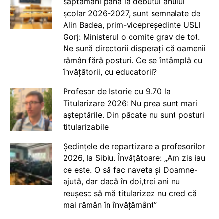
săptămâni până la debutul anului
școlar 2026-2027, sunt semnalate de
Alin Badea, prim-vicepreședinte USLI
Gorj: Ministerul o comite grav de tot.
Ne sună directorii disperați că oamenii
rămân fără posturi. Ce se întâmplă cu
învățătorii, cu educatorii?
Profesor de Istorie cu 9.70 la
Titularizare 2026: Nu prea sunt mari
așteptările. Din păcate nu sunt posturi
titularizabile
Ședințele de repartizare a profesorilor
2026, la Sibiu. Învățătoare: „Am zis iau
ce este. O să fac naveta și Doamne-
ajută, dar dacă în doi,trei ani nu
reușesc să mă titularizez nu cred că
mai rămân în învățământ”