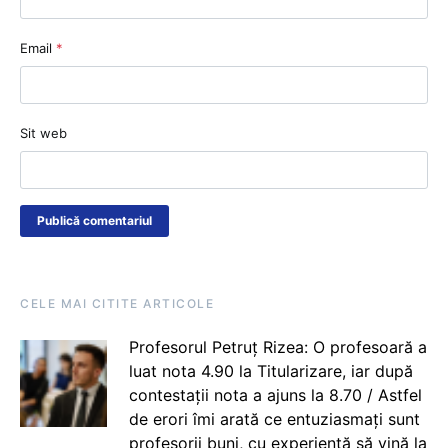
Email
*
Sit web
CELE MAI CITITE ARTICOLE
Profesorul Petruț Rizea: O profesoară a
luat nota 4.90 la Titularizare, iar după
contestații nota a ajuns la 8.70 / Astfel
de erori îmi arată ce entuziasmați sunt
profesorii buni, cu experiență să vină la