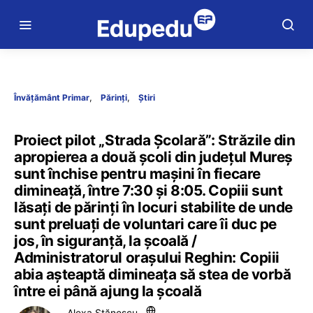
Învățământ Primar
Părinți
Știri
Proiect pilot „Strada Școlară”: Străzile din
apropierea a două școli din județul Mureș
sunt închise pentru mașini în fiecare
dimineață, între 7:30 și 8:05. Copiii sunt
lăsați de părinți în locuri stabilite de unde
sunt preluați de voluntari care îi duc pe
jos, în siguranță, la școală /
Administratorul orașului Reghin: Copiii
abia așteaptă dimineața să stea de vorbă
între ei până ajung la școală
Alexa Stănescu