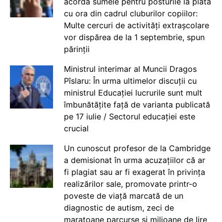
acorda sumele pentru posturile la plata
cu ora din cadrul cluburilor copiilor:
Multe cercuri de activități extrașcolare
vor dispărea de la 1 septembrie, spun
părinții
Ministrul interimar al Muncii Dragos
Pîslaru: În urma ultimelor discuții cu
ministrul Educației lucrurile sunt mult
îmbunătățite față de varianta publicată
pe 17 iulie / Sectorul educației este
crucial
Un cunoscut profesor de la Cambridge
a demisionat în urma acuzațiilor că ar
fi plagiat sau ar fi exagerat în privința
realizărilor sale, promovate printr-o
poveste de viață marcată de un
diagnostic de autism, zeci de
maratoane parcurse și milioane de lire