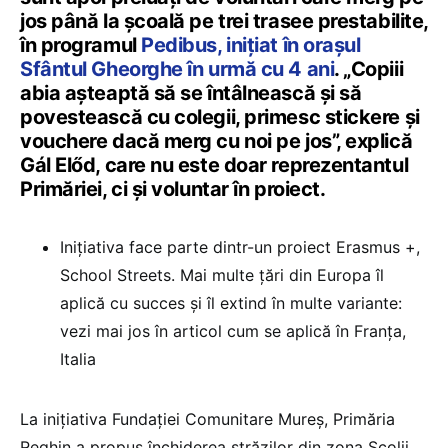
jos până la școală pe trei trasee prestabilite,
în programul
Pedibus, inițiat în orașul
Sfântul Gheorghe în urmă cu 4 ani
. „Copiii
abia așteaptă să se întâlnească și să
povestească cu colegii, primesc stickere și
vouchere dacă merg cu noi pe jos”, explică
Gál Előd, care nu este doar reprezentantul
Primăriei, ci și voluntar în proiect.
Inițiativa face parte dintr-un proiect Erasmus +,
School Streets. Mai multe țări din Europa îl
aplică cu succes și îl extind în multe variante:
vezi mai jos în articol cum se aplică în Franța,
Italia
La inițiativa Fundației Comunitare Mureș, Primăria
Reghin a propus închiderea străzilor din zona Şcolii