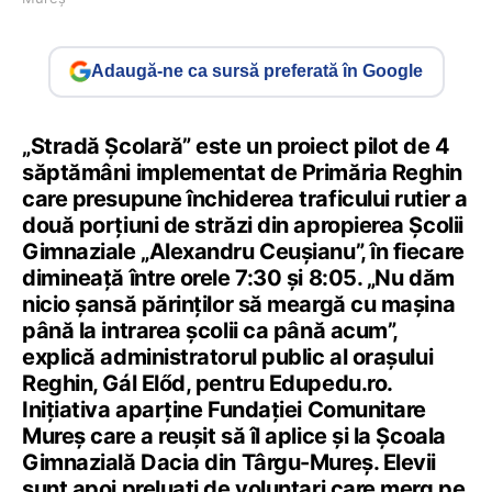
Adaugă-ne ca sursă preferată în Google
„Stradă Şcolară” este un proiect pilot de 4
săptămâni implementat de Primăria Reghin
care presupune închiderea traficului rutier a
două porţiuni de străzi din apropierea Şcolii
Gimnaziale „Alexandru Ceuşianu”, în fiecare
dimineață între orele 7:30 și 8:05. „Nu dăm
nicio șansă părinților să meargă cu mașina
până la intrarea școlii ca până acum”,
explică administratorul public al orașului
Reghin, Gál Előd, pentru Edupedu.ro.
Inițiativa aparține Fundației Comunitare
Mureș care a reușit să îl aplice și la Școala
Gimnazială Dacia din Târgu-Mureș. Elevii
sunt apoi preluați de voluntari care merg pe