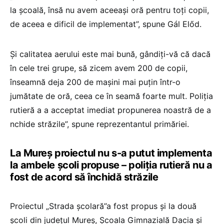
la școală, însă nu avem aceeași oră pentru toți copii,
de aceea e dificil de implementat”, spune Gál Előd.
Și calitatea aerului este mai bună, gândiți-vă că dacă
în cele trei grupe, să zicem avem 200 de copii,
înseamnă deja 200 de mașini mai puțin într-o
jumătate de oră, ceea ce în seamă foarte mult. Poliția
rutieră a a acceptat imediat propunerea noastră de a
nchide străzile”, spune reprezentantul primăriei.
La Mureș proiectul nu s-a putut implementa
la ambele școli propuse – poliția rutieră nu a
fost de acord să închidă străzile
Proiectul „Strada școlară”a fost propus și la două
școli din județul Mureș, Școala Gimnazială Dacia și