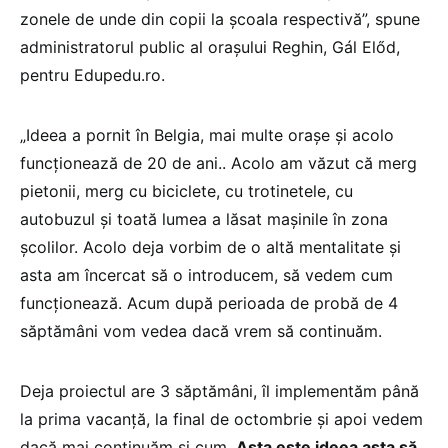
zonele de unde din copii la școala respectivă”, spune
administratorul public al orașului Reghin, Gál Előd,
pentru Edupedu.ro.
„Ideea a pornit în Belgia, mai multe orașe și acolo
funcționează de 20 de ani.. Acolo am văzut că merg
pietonii, merg cu biciclete, cu trotinetele, cu
autobuzul și toată lumea a lăsat mașinile în zona
școlilor. Acolo deja vorbim de o altă mentalitate și
asta am încercat să o introducem, să vedem cum
funcționează. Acum după perioada de probă de 4
săptămâni vom vedea dacă vrem să continuăm.
Deja proiectul are 3 săptămâni, îl implementăm până
la prima vacanță, la final de octombrie și apoi vedem
dacă mai continuăm și cum.
Asta este ideea asta să