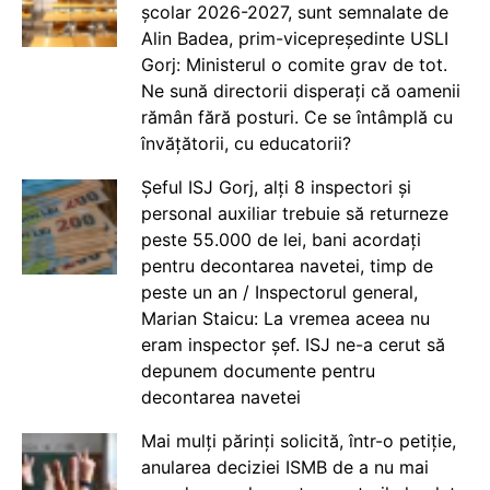
școlar 2026-2027, sunt semnalate de
Alin Badea, prim-vicepreședinte USLI
Gorj: Ministerul o comite grav de tot.
Ne sună directorii disperați că oamenii
rămân fără posturi. Ce se întâmplă cu
învățătorii, cu educatorii?
Șeful ISJ Gorj, alți 8 inspectori și
personal auxiliar trebuie să returneze
peste 55.000 de lei, bani acordați
pentru decontarea navetei, timp de
peste un an / Inspectorul general,
Marian Staicu: La vremea aceea nu
eram inspector șef. ISJ ne-a cerut să
depunem documente pentru
decontarea navetei
Mai mulți părinți solicită, într-o petiție,
anularea deciziei ISMB de a nu mai