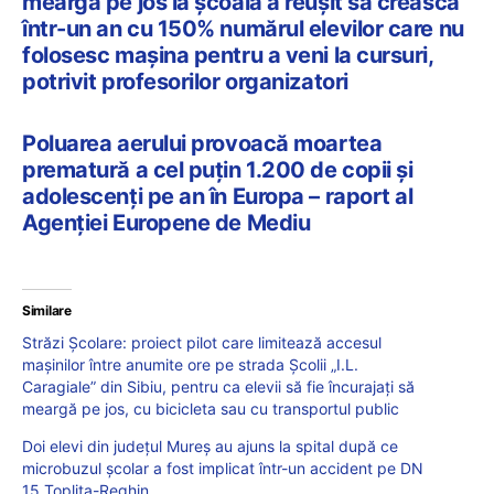
meargă pe jos la școală a reușit să crească
într-un an cu 150% numărul elevilor care nu
folosesc mașina pentru a veni la cursuri,
potrivit profesorilor organizatori
Poluarea aerului provoacă moartea
prematură a cel puțin 1.200 de copii și
adolescenți pe an în Europa – raport al
Agenției Europene de Mediu
Similare
Străzi Şcolare: proiect pilot care limitează accesul
mașinilor între anumite ore pe strada Școlii „I.L.
Caragiale” din Sibiu, pentru ca elevii să fie încurajați să
meargă pe jos, cu bicicleta sau cu transportul public
Doi elevi din județul Mureș au ajuns la spital după ce
microbuzul școlar a fost implicat într-un accident pe DN
15 Topliţa-Reghin