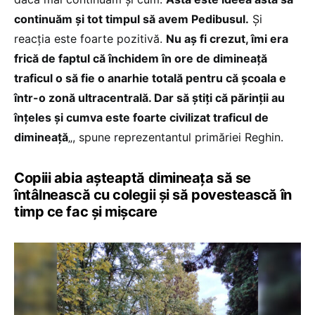
continuăm și tot timpul să avem Pedibusul.
Și
reacția este foarte pozitivă.
Nu aș fi crezut, îmi era
frică de faptul că închidem în ore de dimineață
traficul o să fie o anarhie totală pentru că școala e
într-o zonă ultracentrală. Dar să știți că părinții au
înțeles și cumva este foarte civilizat traficul de
dimineață
„, spune reprezentantul primăriei Reghin.
Copiii abia așteaptă dimineața să se
întâlnească cu colegii și să povestească în
timp ce fac și mișcare