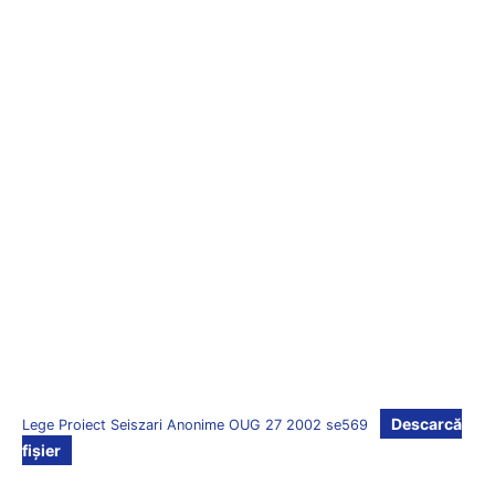
Descarcă
Lege Proiect Seiszari Anonime OUG 27 2002 se569
fișier