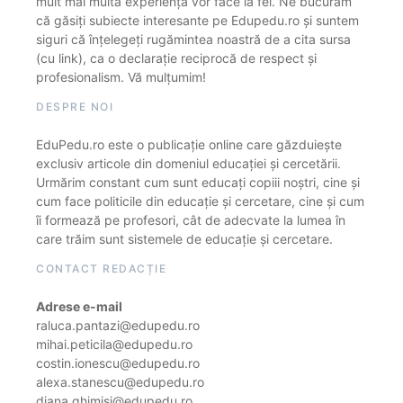
mult mai multă experiență vor face la fel. Ne bucurăm
că găsiți subiecte interesante pe Edupedu.ro și suntem
siguri că înțelegeți rugămintea noastră de a cita sursa
(cu link), ca o declarație reciprocă de respect și
profesionalism. Vă mulțumim!
DESPRE NOI
EduPedu.ro este o publicație online care găzduiește
exclusiv articole din domeniul educației și cercetării.
Urmărim constant cum sunt educați copiii noștri, cine și
cum face politicile din educație și cercetare, cine și cum
îi formează pe profesori, cât de adecvate la lumea în
care trăim sunt sistemele de educație și cercetare.
CONTACT REDACȚIE
Adrese e-mail
raluca.pantazi@edupedu.ro
mihai.peticila@edupedu.ro
costin.ionescu@edupedu.ro
alexa.stanescu@edupedu.ro
diana.ghimisi@edupedu.ro