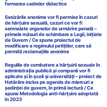
formarea cadrelor didactice
Sesizările anonime vor fi permise în cazuri
de hărțuire sexuală, cazuri ce vor fi
semnalate organelor de urmărire penală –
primele măsuri de schimbare a Legii, inițiate
de Guvern / Ce spune proiectul de
modificare a regimului petițiilor, care să
permită reclamațiile anonime
Regulile de combatere a hărțuirii sexuale în
administrația publică și companii vor fi
aplicate și în școli și universități – proiect de
Hotărâre inclus pe agenda de miercuri a
ședinței de guvern, în primă lectură / Ce
spune Metodologia anti-hărțuire adoptată
în 2023