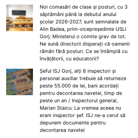
Noi comasări de clase și posturi, cu 3
săptămâni până la debutul anului
școlar 2026-2027, sunt semnalate de
Alin Badea, prim-vicepreședinte USLI
Gorj: Ministerul o comite grav de tot.
Ne sună directorii disperați că oamenii
rămân fără posturi. Ce se întâmplă cu
învățătorii, cu educatorii?
Șeful ISJ Gorj, alți 8 inspectori și
personal auxiliar trebuie să returneze
peste 55.000 de lei, bani acordați
pentru decontarea navetei, timp de
peste un an / Inspectorul general,
Marian Staicu: La vremea aceea nu
eram inspector șef. ISJ ne-a cerut să
depunem documente pentru
decontarea navetei