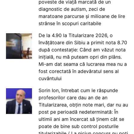
poveste de viață marcată de un
diagnostic de autism, zeci de
maratoane parcurse și milioane de lire
strânse în scopuri caritabile
De la 4.90 la Titularizare 2026, o
învățătoare din Sibiu a primit nota 8.70
după contestație: Când am văzut nota
inițială, nu mă puteam opri din plâns.
Mi-am dat seama că lucrarea mea nu a
fost corectată în adevăratul sens al
cuvântului
Sorin Ion, întrebat cum le răspunde
profesorilor care dau an de an
Titularizarea, obțin note mari, dar nu au
post pe perioadă nedeterminată: În
ultimii ani am încercat să ținem cât se
poate de bine sub control posturile
titularizabile / La niciun concurs nu poți