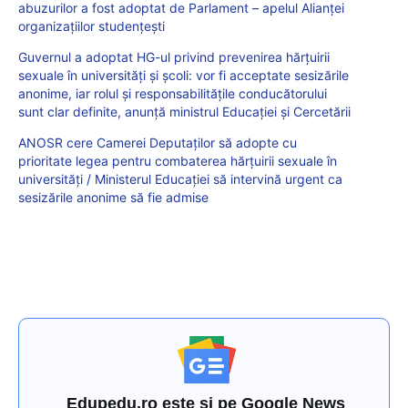
abuzurilor a fost adoptat de Parlament – apelul Alianței
organizațiilor studențești
Guvernul a adoptat HG-ul privind prevenirea hărțuirii
sexuale în universități și școli: vor fi acceptate sesizările
anonime, iar rolul şi responsabilitățile conducătorului
sunt clar definite, anunță ministrul Educației și Cercetării
ANOSR cere Camerei Deputaţilor să adopte cu
prioritate legea pentru combaterea hărțuirii sexuale în
universități / Ministerul Educației să intervină urgent ca
sesizările anonime să fie admise
Edupedu.ro este și pe Google News