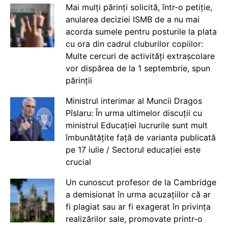
Mai mulți părinți solicită, într-o petiție,
anularea deciziei ISMB de a nu mai
acorda sumele pentru posturile la plata
cu ora din cadrul cluburilor copiilor:
Multe cercuri de activități extrașcolare
vor dispărea de la 1 septembrie, spun
părinții
Ministrul interimar al Muncii Dragos
Pîslaru: În urma ultimelor discuții cu
ministrul Educației lucrurile sunt mult
îmbunătățite față de varianta publicată
pe 17 iulie / Sectorul educației este
crucial
Un cunoscut profesor de la Cambridge
a demisionat în urma acuzațiilor că ar
fi plagiat sau ar fi exagerat în privința
realizărilor sale, promovate printr-o