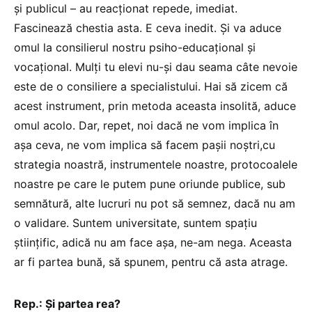
și publicul – au reacționat repede, imediat.
Fascinează chestia asta. E ceva inedit. Și va aduce
omul la consilierul nostru psiho-educațional și
vocațional. Mulți tu elevi nu-și dau seama câte nevoie
este de o consiliere a specialistului. Hai să zicem că
acest instrument, prin metoda aceasta insolită, aduce
omul acolo. Dar, repet, noi dacă ne vom implica în
așa ceva, ne vom implica să facem pașii noștri,cu
strategia noastră, instrumentele noastre, protocoalele
noastre pe care le putem pune oriunde publice, sub
semnătură, alte lucruri nu pot să semnez, dacă nu am
o validare. Suntem universitate, suntem spațiu
științific, adică nu am face așa, ne-am nega. Aceasta
ar fi partea bună, să spunem, pentru că asta atrage.
Rep.: Și partea rea?