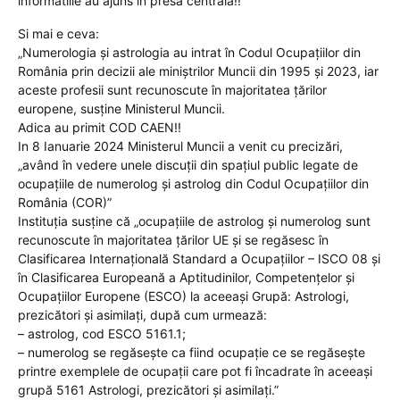
informatiile au ajuns in presa centrala!!
Si mai e ceva:
„Numerologia și astrologia au intrat în Codul Ocupațiilor din
România prin decizii ale miniștrilor Muncii din 1995 și 2023, iar
aceste profesii sunt recunoscute în majoritatea țărilor
europene, susține Ministerul Muncii.
Adica au primit COD CAEN!!
In 8 Ianuarie 2024 Ministerul Muncii a venit cu precizări,
„având în vedere unele discuții din spațiul public legate de
ocupațiile de numerolog și astrolog din Codul Ocupațiilor din
România (COR)”
Instituția susține că „ocupațiile de astrolog și numerolog sunt
recunoscute în majoritatea țărilor UE și se regăsesc în
Clasificarea Internațională Standard a Ocupațiilor – ISCO 08 și
în Clasificarea Europeană a Aptitudinilor, Competențelor și
Ocupațiilor Europene (ESCO) la aceeași Grupă: Astrologi,
prezicători și asimilați, după cum urmează:
– astrolog, cod ESCO 5161.1;
– numerolog se regăsește ca fiind ocupație ce se regăsește
printre exemplele de ocupații care pot fi încadrate în aceeași
grupă 5161 Astrologi, prezicători și asimilați.”