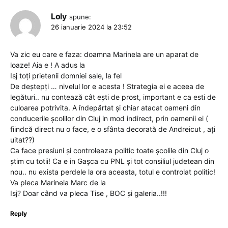
Loly
spune:
26 ianuarie 2024 la 23:52
Va zic eu care e faza: doamna Marinela are un aparat de
loaze! Aia e ! A adus la
Isj toți prietenii domniei sale, la fel
De deștepți … nivelul lor e acesta ! Strategia ei e aceea de
legături.. nu contează cât ești de prost, important e ca esti de
culoarea potrivita. A îndepărtat și chiar atacat oameni din
conducerile școlilor din Cluj in mod indirect, prin oamenii ei (
fiindcă direct nu o face, e o sfânta decorată de Andreicut , ați
uitat??)
Ca face presiuni și controleaza politic toate școlile din Cluj o
știm cu totii! Ca e in Gașca cu PNL și tot consiliul judetean din
nou.. nu exista perdele la ora aceasta, totul e controlat politic!
Va pleca Marinela Marc de la
Isj? Doar când va pleca Tise , BOC și galeria..!!!
Reply