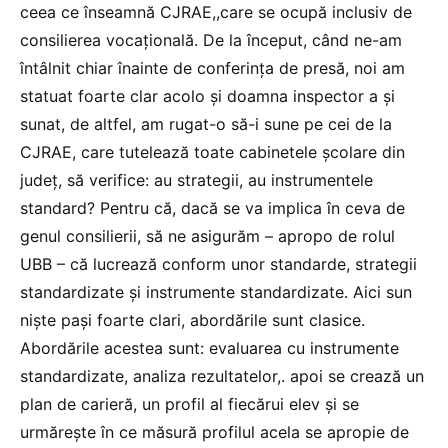
ceea ce înseamnă CJRAE,,care se ocupă inclusiv de
consilierea vocațională. De la început, când ne-am
întâlnit chiar înainte de conferința de presă, noi am
statuat foarte clar acolo și doamna inspector a și
sunat, de altfel, am rugat-o să-i sune pe cei de la
CJRAE, care tutelează toate cabinetele școlare din
județ, să verifice: au strategii, au instrumentele
standard? Pentru că, dacă se va implica în ceva de
genul consilierii, să ne asigurăm – apropo de rolul
UBB – că lucrează conform unor standarde, strategii
standardizate și instrumente standardizate. Aici sun
niște pași foarte clari, abordările sunt clasice.
Abordările acestea sunt: evaluarea cu instrumente
standardizate, analiza rezultatelor,. apoi se crează un
plan de carieră, un profil al fiecărui elev și se
urmărește în ce măsură profilul acela se apropie de