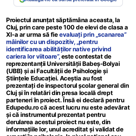
Proiectul anunțat săptămâna aceasta, la
Cluj, prin care peste 100 de elevi de clasa a
XI-a ar urma să fie
evaluați prin „scanarea”
mâinilor cu un dispozitiv, „pentru
identificarea abilităților native privind
cariera lor viitoare”,
este contestat de
reprezentanții Universității Babeș-Bolyai
(UBB) și ai Facultății de Psihologie și
Științele Educației. Aceștia au fost
prezentați de inspectorul școlar general din
Cluj și în relatări din presa locală drept
parteneri în proiect. Însă ei declară pentru
Edupedu.ro că acest lucru nu este adevărat
și că instrumentul prezentat pentru
derularea acestui proiect nu este, din
informațiile lor, unul acreditat și validat de