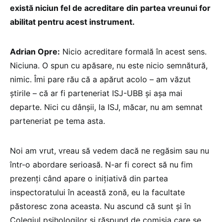
există niciun fel de acreditare din partea vreunui for
abilitat pentru acest instrument.
Adrian Opre:
Nicio acreditare formală în acest sens.
Niciuna. O spun cu apăsare, nu este nicio semnătură,
nimic. Îmi pare rău că a apărut acolo – am văzut
știrile – că ar fi parteneriat ISJ-UBB și așa mai
departe. Nici cu dânșii, la ISJ, măcar, nu am semnat
parteneriat pe tema asta.
Noi am vrut, vreau să vedem dacă ne regăsim sau nu
într-o abordare serioasă. N-ar fi corect să nu fim
prezenți când apare o inițiativă din partea
inspectoratului în această zonă, eu la facultate
păstoresc zona aceasta. Nu ascund că sunt și în
Colegiul psihologilor și răspund de comisia care se