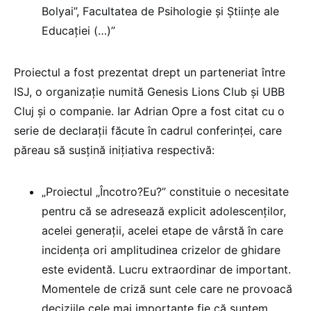
Bolyai”, Facultatea de Psihologie și Științe ale
Educației (…)”
Proiectul a fost prezentat drept un parteneriat între
ISJ, o organizație numită Genesis Lions Club și UBB
Cluj și o companie. Iar Adrian Opre a fost citat cu o
serie de declarații făcute în cadrul conferinței, care
păreau să susțină inițiativa respectivă:
„Proiectul „Încotro?Eu?” constituie o necesitate
pentru că se adresează explicit adolescenților,
acelei generații, acelei etape de vârstă în care
incidența ori amplitudinea crizelor de ghidare
este evidentă. Lucru extraordinar de important.
Momentele de criză sunt cele care ne provoacă
deciziile cele mai importante fie că suntem