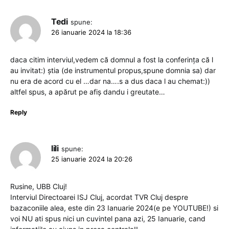
Tedi
spune:
26 ianuarie 2024 la 18:36
daca citim interviul,vedem că domnul a fost la conferința că l
au invitat:) știa (de instrumentul propus,spune domnia sa) dar
nu era de acord cu el …dar na….s a dus daca l au chemat:))
altfel spus, a apărut pe afiș dandu i greutate…
Reply
lili
spune:
25 ianuarie 2024 la 20:26
Rusine, UBB Cluj!
Interviul Directoarei ISJ Cluj, acordat TVR Cluj despre
bazaconiile alea, este din 23 Ianuarie 2024(e pe YOUTUBE!) si
voi NU ati spus nici un cuvintel pana azi, 25 Ianuarie, cand