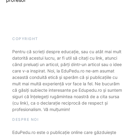
COPYRIGHT
Pentru că scrieți despre educație, sau cu atât mai mult
datorită acestui lucru, ar fi util să citați cu link, atunci
când preluați un articol, părți dintr-un articol sau o idee
care v-a inspirat. Noi, la EduPedu.ro ne-am asumat
această conduită etică și sperăm că și publicațiile cu
mult mai multă experiență vor face la fel. Ne bucurăm
că găsiți subiecte interesante pe Edupedu.ro și suntem
siguri că înțelegeți rugămintea noastră de a cita sursa
(cu link), ca o declarație reciprocă de respect și
profesionalism. Vă mulțumim!
DESPRE NOI
EduPedu.ro este o publicație online care găzduiește