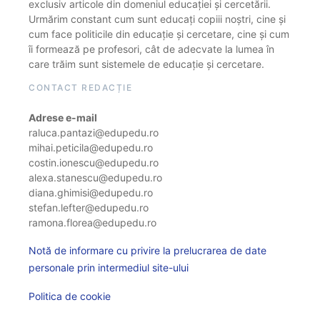
exclusiv articole din domeniul educației și cercetării.
Urmărim constant cum sunt educați copiii noștri, cine și
cum face politicile din educație și cercetare, cine și cum
îi formează pe profesori, cât de adecvate la lumea în
care trăim sunt sistemele de educație și cercetare.
CONTACT REDACȚIE
Adrese e-mail
raluca.pantazi@edupedu.ro
mihai.peticila@edupedu.ro
costin.ionescu@edupedu.ro
alexa.stanescu@edupedu.ro
diana.ghimisi@edupedu.ro
stefan.lefter@edupedu.ro
ramona.florea@edupedu.ro
Notă de informare cu privire la prelucrarea de date
personale prin intermediul site-ului
Politica de cookie