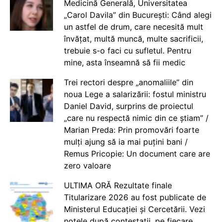
Medicină Generală, Universitatea
„Carol Davila” din București: Când alegi
un astfel de drum, care necesită mult
învățat, multă muncă, multe sacrificii,
trebuie s-o faci cu sufletul. Pentru
mine, asta înseamnă să fii medic
Trei rectori despre „anomaliile” din
noua Lege a salarizării: fostul ministru
Daniel David, surprins de proiectul
„care nu respectă nimic din ce știam” /
Marian Preda: Prin promovări foarte
mulți ajung să ia mai puțini bani /
Remus Pricopie: Un document care are
zero valoare
ULTIMA ORĂ Rezultate finale
Titularizare 2026 au fost publicate de
Ministerul Educației și Cercetării. Vezi
notele după contestații, pe fiecare