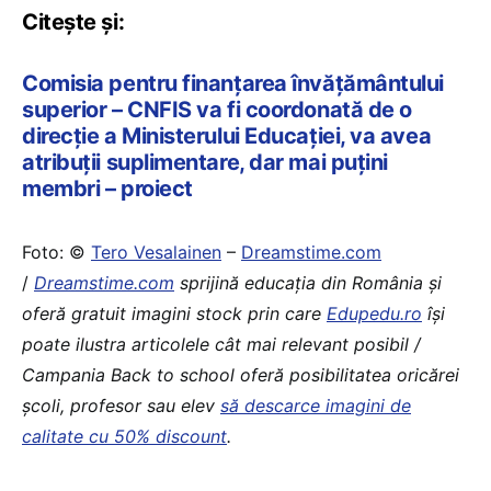
Citește și:
Comisia pentru finanțarea învățământului
superior – CNFIS va fi coordonată de o
direcție a Ministerului Educației, va avea
atribuții suplimentare, dar mai puțini
membri – proiect
Foto: ©
Tero Vesalainen
–
Dreamstime.com
/
Dreamstime.com
sprijină educaţia din România şi
oferă gratuit imagini stock prin care
Edupedu.ro
îşi
poate ilustra articolele cât mai relevant posibil /
Campania Back to school oferă posibilitatea oricărei
școli, profesor sau elev
să descarce imagini de
calitate cu 50% discount
.