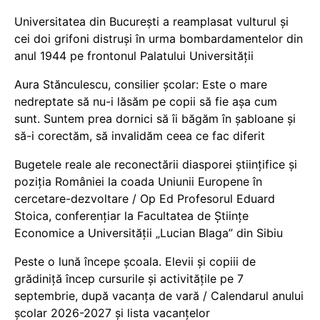
Universitatea din București a reamplasat vulturul și
cei doi grifoni distruși în urma bombardamentelor din
anul 1944 pe frontonul Palatului Universității
Aura Stănculescu, consilier școlar: Este o mare
nedreptate să nu-i lăsăm pe copii să fie așa cum
sunt. Suntem prea dornici să îi băgăm în șabloane și
să-i corectăm, să invalidăm ceea ce fac diferit
Bugetele reale ale reconectării diasporei științifice și
poziția României la coada Uniunii Europene în
cercetare-dezvoltare / Op Ed Profesorul Eduard
Stoica, conferențiar la Facultatea de Științe
Economice a Universității „Lucian Blaga” din Sibiu
Peste o lună începe școala. Elevii și copiii de
grădiniță încep cursurile și activitățile pe 7
septembrie, după vacanța de vară / Calendarul anului
școlar 2026-2027 și lista vacanțelor