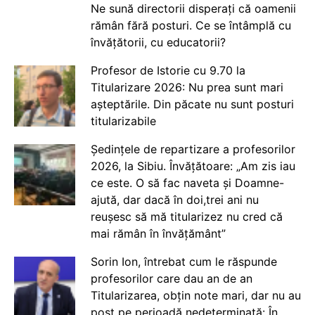
Ne sună directorii disperați că oamenii
rămân fără posturi. Ce se întâmplă cu
învățătorii, cu educatorii?
Profesor de Istorie cu 9.70 la
Titularizare 2026: Nu prea sunt mari
așteptările. Din păcate nu sunt posturi
titularizabile
Ședințele de repartizare a profesorilor
2026, la Sibiu. Învățătoare: „Am zis iau
ce este. O să fac naveta și Doamne-
ajută, dar dacă în doi,trei ani nu
reușesc să mă titularizez nu cred că
mai rămân în învățământ”
Sorin Ion, întrebat cum le răspunde
profesorilor care dau an de an
Titularizarea, obțin note mari, dar nu au
post pe perioadă nedeterminată: În