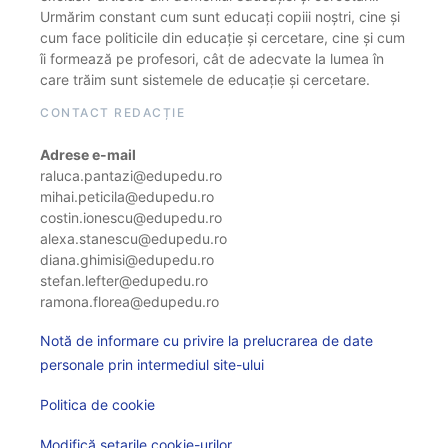
Urmărim constant cum sunt educați copiii noștri, cine și
cum face politicile din educație și cercetare, cine și cum
îi formează pe profesori, cât de adecvate la lumea în
care trăim sunt sistemele de educație și cercetare.
CONTACT REDACȚIE
Adrese e-mail
raluca.pantazi@edupedu.ro
mihai.peticila@edupedu.ro
costin.ionescu@edupedu.ro
alexa.stanescu@edupedu.ro
diana.ghimisi@edupedu.ro
stefan.lefter@edupedu.ro
ramona.florea@edupedu.ro
Notă de informare cu privire la prelucrarea de date
personale prin intermediul site-ului
Politica de cookie
Modifică setarile cookie-urilor