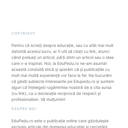
COPYRIGHT
Pentru că scrieți despre educație, sau cu atât mai mult
datorită acestui lucru, ar fi util să citați cu link, atunci
când preluați un articol, părți dintr-un articol sau o idee
care v-a inspirat. Noi, la EduPedu.ro ne-am asumat
această conduită etică și sperăm că și publicațiile cu
mult mai multă experiență vor face la fel. Ne bucurăm
că găsiți subiecte interesante pe Edupedu.ro și suntem
siguri că înțelegeți rugămintea noastră de a cita sursa
(cu link), ca o declarație reciprocă de respect și
profesionalism. Vă mulțumim!
DESPRE NOI
EduPedu.ro este o publicație online care găzduiește
exclusiv articole din domeniul educației și cercetării.