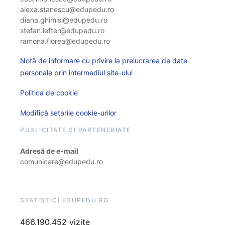
alexa.stanescu@edupedu.ro
diana.ghimisi@edupedu.ro
stefan.lefter@edupedu.ro
ramona.florea@edupedu.ro
Notă de informare cu privire la prelucrarea de date
personale prin intermediul site-ului
Politica de cookie
Modifică setarile cookie-urilor
PUBLICITATE ȘI PARTENERIATE
Adresă de e-mail
comunicare@edupedu.ro
STATISTICI EDUPEDU.RO
466.190.452 vizite