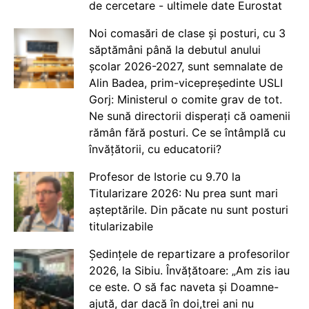
de cercetare - ultimele date Eurostat
Noi comasări de clase și posturi, cu 3
săptămâni până la debutul anului
școlar 2026-2027, sunt semnalate de
Alin Badea, prim-vicepreședinte USLI
Gorj: Ministerul o comite grav de tot.
Ne sună directorii disperați că oamenii
rămân fără posturi. Ce se întâmplă cu
învățătorii, cu educatorii?
Profesor de Istorie cu 9.70 la
Titularizare 2026: Nu prea sunt mari
așteptările. Din păcate nu sunt posturi
titularizabile
Ședințele de repartizare a profesorilor
2026, la Sibiu. Învățătoare: „Am zis iau
ce este. O să fac naveta și Doamne-
ajută, dar dacă în doi,trei ani nu