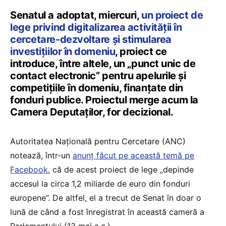
Senatul a adoptat, miercuri,
un proiect de
lege privind digitalizarea activității în
cercetare-dezvoltare și stimularea
investițiilor în domeniu
, proiect ce
introduce, între altele, un „punct unic de
contact electronic” pentru apelurile și
competițiile în domeniu, finanțate din
fonduri publice. Proiectul merge acum la
Camera Deputaților, for decizional.
Autoritatea Națională pentru Cercetare (ANC)
notează, într-un
anunț făcut pe această temă pe
Facebook
, că de acest proiect de lege „depinde
accesul la circa 1,2 miliarde de euro din fonduri
europene”. De altfel, el a trecut de Senat în doar o
lună de când a fost înregistrat în această cameră a
Parlamentului (13 mai a.c.).