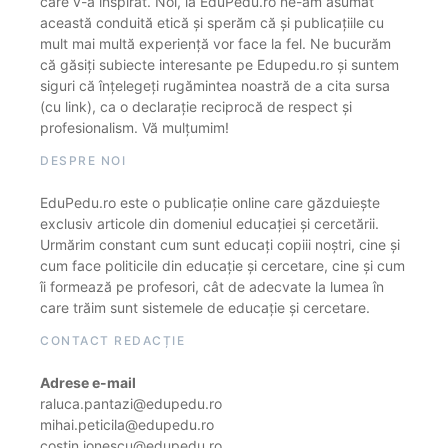
care v-a inspirat. Noi, la EduPedu.ro ne-am asumat
această conduită etică și sperăm că și publicațiile cu
mult mai multă experiență vor face la fel. Ne bucurăm
că găsiți subiecte interesante pe Edupedu.ro și suntem
siguri că înțelegeți rugămintea noastră de a cita sursa
(cu link), ca o declarație reciprocă de respect și
profesionalism. Vă mulțumim!
DESPRE NOI
EduPedu.ro este o publicație online care găzduiește
exclusiv articole din domeniul educației și cercetării.
Urmărim constant cum sunt educați copiii noștri, cine și
cum face politicile din educație și cercetare, cine și cum
îi formează pe profesori, cât de adecvate la lumea în
care trăim sunt sistemele de educație și cercetare.
CONTACT REDACȚIE
Adrese e-mail
raluca.pantazi@edupedu.ro
mihai.peticila@edupedu.ro
costin.ionescu@edupedu.ro