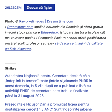
Descarcă fișier
26L362EM
Photo ©
Rawpixelimages | Dreamstime.com
/
Dreamstime.com
sprijină educaţia din România şi oferă gratuit
imagini stock prin care
Edupedu.ro
îşi poate ilustra articolele cât
mai relevant posibil / Campania Back to school oferă posibilitatea
oricărei școli, profesor sau elev
să descarce imagini de calitate
cu 50% discount
.
Similare
Autoritatea Națională pentru Cercetare declară că a
„îndeplinit la termen” toate țintele și jaloanele PNRR în
acest domeniu, la 5 zile după ce a publicat o listă cu
activități PNRR de cercetare care trebuie finalizate
până la 31 august 2026
Președintele Nicușor Dan a promulgat legea pentru
digitalizarea cercetării / ANC: Sunt îndeplinite jaloane