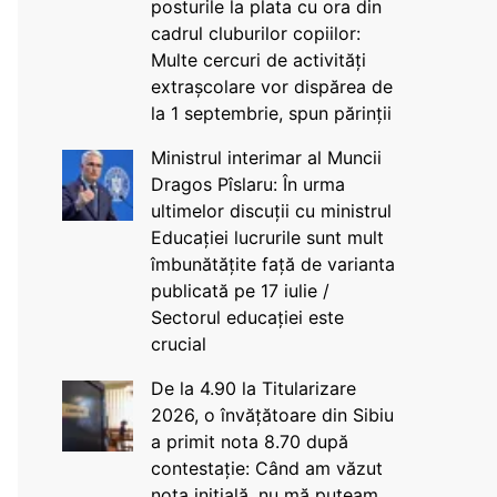
posturile la plata cu ora din
cadrul cluburilor copiilor:
Multe cercuri de activități
extrașcolare vor dispărea de
la 1 septembrie, spun părinții
Ministrul interimar al Muncii
Dragos Pîslaru: În urma
ultimelor discuții cu ministrul
Educației lucrurile sunt mult
îmbunătățite față de varianta
publicată pe 17 iulie /
Sectorul educației este
crucial
De la 4.90 la Titularizare
2026, o învățătoare din Sibiu
a primit nota 8.70 după
contestație: Când am văzut
nota inițială, nu mă puteam