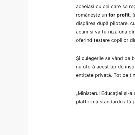
aceeiași cu cei care se r
românește un
for profit
, 
dispărea după pilotare, cu
acum și va furniza una din
oferind testare copiilor d
Și culegerile se vând pe ba
nu oferă acest tip de instr
entitate privată. Tot ce ti
„Ministerul Educației și-
platformă standardizată p