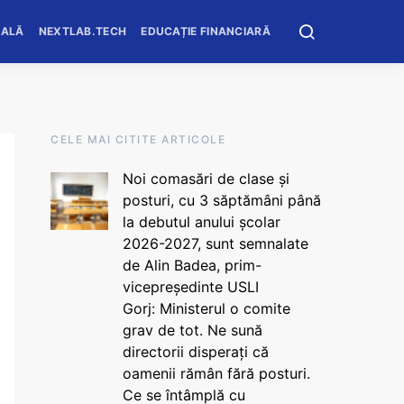
OALĂ
NEXTLAB.TECH
EDUCAȚIE FINANCIARĂ
CELE MAI CITITE ARTICOLE
Noi comasări de clase și
posturi, cu 3 săptămâni până
la debutul anului școlar
2026-2027, sunt semnalate
de Alin Badea, prim-
vicepreședinte USLI
Gorj: Ministerul o comite
grav de tot. Ne sună
directorii disperați că
oamenii rămân fără posturi.
Ce se întâmplă cu