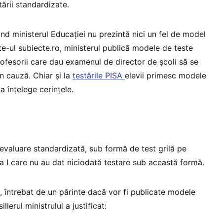
tării standardizate.
nd ministerul Educației nu prezintă nici un fel de model
ite-ul subiecte.ro, ministerul publică modele de teste
profesorii care dau examenul de director de școli să se
în cauză. Chiar și la
testările PISA
elevii primesc modele
 înțelege cerințele.
evaluare standardizată, sub formă de test grilă pe
asa I care nu au dat niciodată testare sub această formă.
e, întrebat de un părinte dacă vor fi publicate modele
lierul ministrului a justificat: