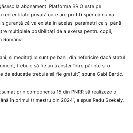
egăsesc la abonament. Platforma BRIO este pe
(n red entitate privată care are profit) sper că nu va
 siguranță că va exista în aceiași parametri ca și până
tre multiplele posibilități de a exersa pentru copii,
in România.
ni, și meditațiile sunt pe bani, din nefericire dacă statul
ument, trebuie să fie un transfer între părinte și o
ne de educație trebuie să fie gratuit”, spune Gabi Bartic.
a asumat prin componenta 15 din PNRR să realizeze o
ână în primul trimestru din 2024”, a spus Radu Szekely.