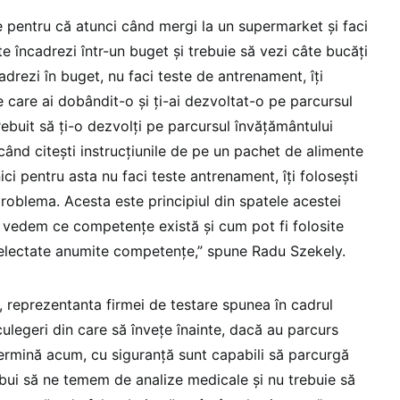
pentru că atunci când mergi la un supermarket și faci
te încadrezi într-un buget și trebuie să vezi câte bucăți
cadrezi în buget, nu faci teste de antrenament, îți
 care ai dobândit-o și ți-ai dezvoltat-o pe parcursul
trebuit să ți-o dezvolți pe parcursul învățământului
i când citești instrucțiunile de pe un pachet de alimente
ci pentru asta nu faci teste antrenament, îți folosești
roblema. Acesta este principiul din spatele acestei
ă vedem ce competențe există și cum pot fi folosite
selectate anumite competențe,” spune Radu Szekely.
, reprezentanta firmei de testare spunea în cadrul
culegeri din care să învețe înainte, dacă au parcurs
termină acum, cu siguranță sunt capabili să parcurgă
ebui să ne temem de analize medicale și nu trebuie să