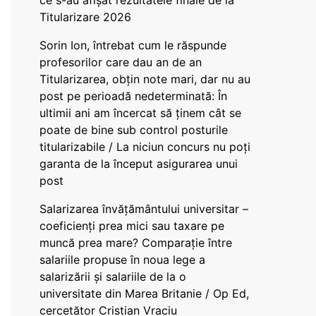
ce s-au afișat rezultatele finale de la
Titularizare 2026
Sorin Ion, întrebat cum le răspunde
profesorilor care dau an de an
Titularizarea, obțin note mari, dar nu au
post pe perioadă nedeterminată: În
ultimii ani am încercat să ținem cât se
poate de bine sub control posturile
titularizabile / La niciun concurs nu poți
garanta de la început asigurarea unui
post
Salarizarea învățământului universitar –
coeficienți prea mici sau taxare pe
muncă prea mare? Comparație între
salariile propuse în noua lege a
salarizării și salariile de la o
universitate din Marea Britanie / Op Ed,
cercetător Cristian Vraciu