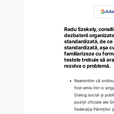
Adau
Radu Szekely, consilie
dezbaterii organizat
standardizată, de ce
standardizată, așa cu
familiarizeze cu forma
testele trebuie să a
rezolva o problemă.
Reamintim că ordinul
fost emis într-o sin
Dialog social și publ
poziții oficiale ale G
Federația Părinților 