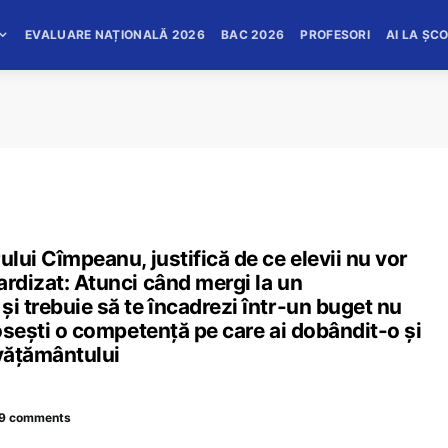
EVALUARE NAȚIONALĂ 2026
BAC 2026
PROFESORI
AI LA ȘC
ului Cîmpeanu, justifică de ce elevii nu vor
ardizat: Atunci când mergi la un
i trebuie să te încadrezi într-un buget nu
losești o competență pe care ai dobândit-o și
nvățământului
9 comments