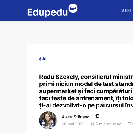
ȘTIRI
Știri
Radu Szekely, consilierul ministr
primi niciun model de test stand
supermarket și faci cumpărături ș
faci teste de antrenament, îți fo
ți-ai dezvoltat-o pe parcursul î
Alexa Stănescu
20 mai 2022
5 minute read