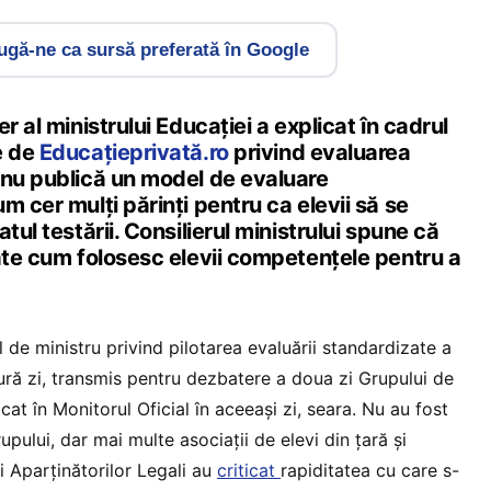
gă-ne ca sursă preferată în Google
r al ministrului Educației a explicat în cadrul
e de
Educațieprivată.ro
privind evaluarea
 nu publică un model de evaluare
m cer mulți părinți pentru ca elevii să se
tul testării. Consilierul ministrului spune că
rate cum folosesc elevii competențele pentru a
 de ministru privind pilotarea evaluării standardizate a
gură zi, transmis pentru dezbatere a doua zi Grupului de
icat în Monitorul Oficial în aceeași zi, seara. Nu au fost
rupului, dar mai multe asociații de elevi din țară și
și Aparținătorilor Legali au
criticat
rapiditatea cu care s-