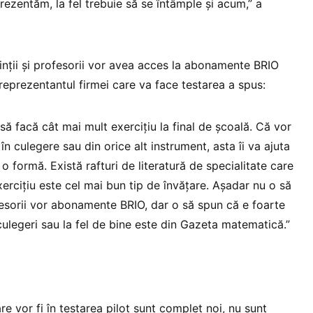
ezentăm, la fel trebuie să se întâmple și acum,” a
inții și profesorii vor avea acces la abonamente BRIO
reprezentantul firmei care va face testarea a spus:
 să facă cât mai mult exercițiu la final de școală. Că vor
în culegere sau din orice alt instrument, asta îi va ajuta
i o formă. Există rafturi de literatură de specialitate care
ercițiu este cel mai bun tip de învățare. Așadar nu o să
esorii vor abonamente BRIO, dar o să spun că e foarte
 culegeri sau la fel de bine este din Gazeta matematică.”
re vor fi în testarea pilot sunt complet noi, nu sunt