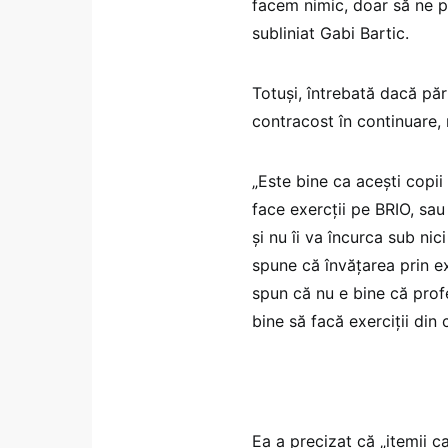
facem nimic, doar să ne pr
subliniat Gabi Bartic.
Totuși, întrebată dacă păr
contracost în continuare, 
„Este bine ca acești copii
face exercții pe BRIO, sau 
și nu îi va încurca sub nic
spune că învățarea prin ex
spun că nu e bine că prof
bine să facă exerciții din
Ea a precizat că „itemii ca