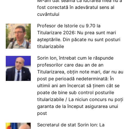
Mi-am dat seama că lucrarea mea nu a
fost corectată în adevăratul sens al
cuvântului
Profesor de Istorie cu 9.70 la
Titularizare 2026: Nu prea sunt mari
așteptările. Din păcate nu sunt posturi
titularizabile
Sorin Ion, întrebat cum le răspunde
profesorilor care dau an de an
Titularizarea, obțin note mari, dar nu au
post pe perioadă nedeterminată: În
ultimii ani am încercat să ținem cât se
poate de bine sub control posturile
titularizabile / La niciun concurs nu poți
garanta de la început asigurarea unui
post
Secretarul de stat Sorin Ion: La