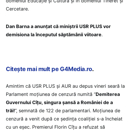
domeniul Educație și Cultură și în domeniul Tineret și
Cercetare.
Dan Barna a anunțat că miniștrii USR PLUS vor
demisiona la începutul săptămânii viitoare
.
Citește mai mult pe G4Media.ro
.
Amintim că USR PLUS și AUR au depus vineri seară la
Parlament moțiunea de cenzură numită “
Demiterea
Guvernului Cîțu, singura șansă a României de a
trăi!
”, semnată de 122 de parlamentari. Moțiunea de
cenzură a venit după ce ședința coaliției s-a încheiat
cu un eșec. Premierul Florin Cîțu a refuzat să