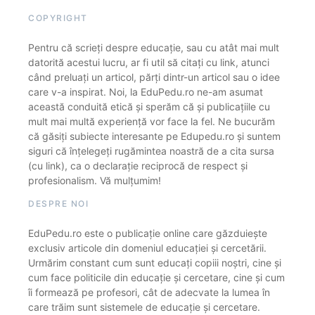
COPYRIGHT
Pentru că scrieți despre educație, sau cu atât mai mult
datorită acestui lucru, ar fi util să citați cu link, atunci
când preluați un articol, părți dintr-un articol sau o idee
care v-a inspirat. Noi, la EduPedu.ro ne-am asumat
această conduită etică și sperăm că și publicațiile cu
mult mai multă experiență vor face la fel. Ne bucurăm
că găsiți subiecte interesante pe Edupedu.ro și suntem
siguri că înțelegeți rugămintea noastră de a cita sursa
(cu link), ca o declarație reciprocă de respect și
profesionalism. Vă mulțumim!
DESPRE NOI
EduPedu.ro este o publicație online care găzduiește
exclusiv articole din domeniul educației și cercetării.
Urmărim constant cum sunt educați copiii noștri, cine și
cum face politicile din educație și cercetare, cine și cum
îi formează pe profesori, cât de adecvate la lumea în
care trăim sunt sistemele de educație și cercetare.