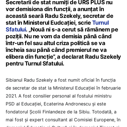
Secretarii de stat numiți de URS PLUS nu
vor demisiona din funcții, a anunțat în
această seară Radu Szekely, secretar de
stat în Ministerul Eudcației, scrie
Turnul
Sfatului
. „Nouă ni s-a cerut să rămânem pe
poziții. Nu ne vom da demisia până când
într-un fel sau altul criza politică se va
încheia sau până când premierul ne va
elibera din funcție”, a declarat Radu Szekely
pentru Turnul Sfatului.
Sibianul Radu Szekely a fost numit oficial în funcția
de secretar de stat la Ministerul Educației în februarie
2021. A fost consilier personal al fostului ministru
PSD al Educației, Ecaterina Andronescu și este
fondatorul Școlii Finlandeze de la Sibiu. Totodată, a
mai fost și expert consultant al Comisiei Europene, în