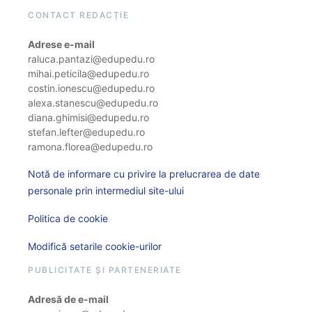
CONTACT REDACȚIE
Adrese e-mail
raluca.pantazi@edupedu.ro
mihai.peticila@edupedu.ro
costin.ionescu@edupedu.ro
alexa.stanescu@edupedu.ro
diana.ghimisi@edupedu.ro
stefan.lefter@edupedu.ro
ramona.florea@edupedu.ro
Notă de informare cu privire la prelucrarea de date
personale prin intermediul site-ului
Politica de cookie
Modifică setarile cookie-urilor
PUBLICITATE ȘI PARTENERIATE
Adresă de e-mail