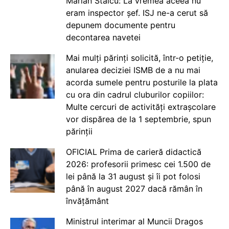
Marian Staicu: La vremea aceea nu
eram inspector șef. ISJ ne-a cerut să
depunem documente pentru
decontarea navetei
Mai mulți părinți solicită, într-o petiție,
anularea deciziei ISMB de a nu mai
acorda sumele pentru posturile la plata
cu ora din cadrul cluburilor copiilor:
Multe cercuri de activități extrașcolare
vor dispărea de la 1 septembrie, spun
părinții
OFICIAL Prima de carieră didactică
2026: profesorii primesc cei 1.500 de
lei până la 31 august și îi pot folosi
până în august 2027 dacă rămân în
învățământ
Ministrul interimar al Muncii Dragos