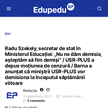
Știri
Radu Szekely, secretar de stat în
Ministerul Educației: „Nu ne dăm demisia,
așteptăm să fim demiși” / USR-PLUS a
depus moțiunea de cenzură / Barna a
anunțat că miniștrii USR-PLUS vor
demisiona la începutul săptămânii
viitoare
Redacția
3 septembrie 2021
1 minute read
3 comments
3.158 de vizualizări