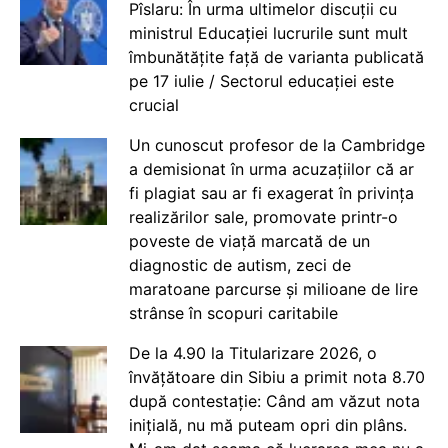
Pîslaru: În urma ultimelor discuții cu
ministrul Educației lucrurile sunt mult
îmbunătățite față de varianta publicată
pe 17 iulie / Sectorul educației este
crucial
Un cunoscut profesor de la Cambridge
a demisionat în urma acuzațiilor că ar
fi plagiat sau ar fi exagerat în privința
realizărilor sale, promovate printr-o
poveste de viață marcată de un
diagnostic de autism, zeci de
maratoane parcurse și milioane de lire
strânse în scopuri caritabile
De la 4.90 la Titularizare 2026, o
învățătoare din Sibiu a primit nota 8.70
după contestație: Când am văzut nota
inițială, nu mă puteam opri din plâns.