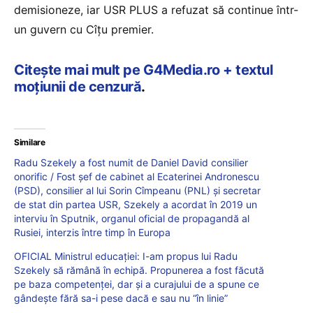
demisioneze, iar USR PLUS a refuzat să continue într-
un guvern cu Cîțu premier.
Citește mai mult pe G4Media.ro + textul
moțiunii de cenzură
.
Similare
Radu Szekely a fost numit de Daniel David consilier
onorific / Fost șef de cabinet al Ecaterinei Andronescu
(PSD), consilier al lui Sorin Cîmpeanu (PNL) și secretar
de stat din partea USR, Szekely a acordat în 2019 un
interviu în Sputnik, organul oficial de propagandă al
Rusiei, interzis între timp în Europa
OFICIAL Ministrul educației: I-am propus lui Radu
Szekely să rămână în echipă. Propunerea a fost făcută
pe baza competenței, dar și a curajului de a spune ce
gândește fără sa-i pese dacă e sau nu “în linie”