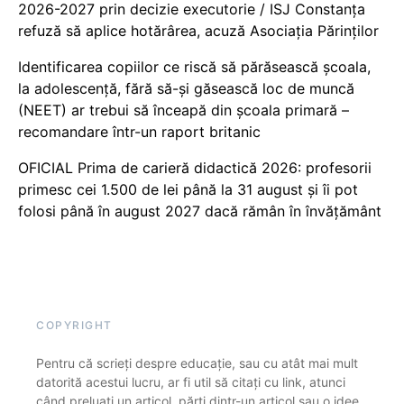
2026-2027 prin decizie executorie / ISJ Constanța
refuză să aplice hotărârea, acuză Asociația Părinților
Identificarea copiilor ce riscă să părăsească școala,
la adolescență, fără să-și găsească loc de muncă
(NEET) ar trebui să înceapă din școala primară –
recomandare într-un raport britanic
OFICIAL Prima de carieră didactică 2026: profesorii
primesc cei 1.500 de lei până la 31 august și îi pot
folosi până în august 2027 dacă rămân în învățământ
COPYRIGHT
Pentru că scrieți despre educație, sau cu atât mai mult
datorită acestui lucru, ar fi util să citați cu link, atunci
când preluați un articol, părți dintr-un articol sau o idee