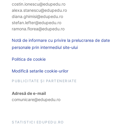
costin.ionescu@edupedu.ro
alexa.stanescu@edupedu.ro
diana.ghimisi@edupedu.ro
stefan.lefter@edupedu.ro
ramona.florea@edupedu.ro
Notă de informare cu privire la prelucrarea de date
personale prin intermediul site-ului
Politica de cookie
Modifică setarile cookie-urilor
PUBLICITATE ȘI PARTENERIATE
Adresă de e-mail
comunicare@edupedu.ro
STATISTICI EDUPEDU.RO