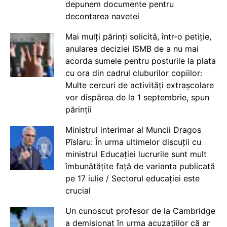
depunem documente pentru
decontarea navetei
Mai mulți părinți solicită, într-o petiție,
anularea deciziei ISMB de a nu mai
acorda sumele pentru posturile la plata
cu ora din cadrul cluburilor copiilor:
Multe cercuri de activități extrașcolare
vor dispărea de la 1 septembrie, spun
părinții
Ministrul interimar al Muncii Dragos
Pîslaru: În urma ultimelor discuții cu
ministrul Educației lucrurile sunt mult
îmbunătățite față de varianta publicată
pe 17 iulie / Sectorul educației este
crucial
Un cunoscut profesor de la Cambridge
a demisionat în urma acuzațiilor că ar