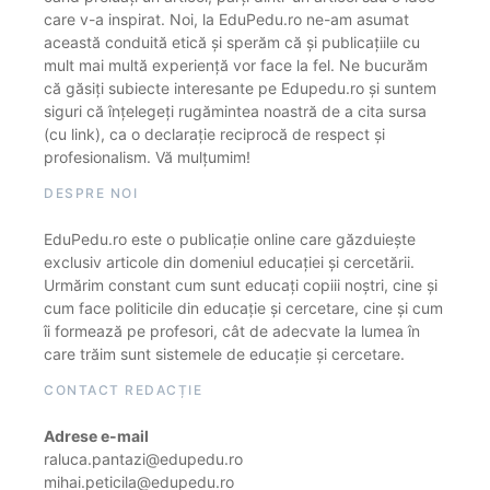
care v-a inspirat. Noi, la EduPedu.ro ne-am asumat
această conduită etică și sperăm că și publicațiile cu
mult mai multă experiență vor face la fel. Ne bucurăm
că găsiți subiecte interesante pe Edupedu.ro și suntem
siguri că înțelegeți rugămintea noastră de a cita sursa
(cu link), ca o declarație reciprocă de respect și
profesionalism. Vă mulțumim!
DESPRE NOI
EduPedu.ro este o publicație online care găzduiește
exclusiv articole din domeniul educației și cercetării.
Urmărim constant cum sunt educați copiii noștri, cine și
cum face politicile din educație și cercetare, cine și cum
îi formează pe profesori, cât de adecvate la lumea în
care trăim sunt sistemele de educație și cercetare.
CONTACT REDACȚIE
Adrese e-mail
raluca.pantazi@edupedu.ro
mihai.peticila@edupedu.ro