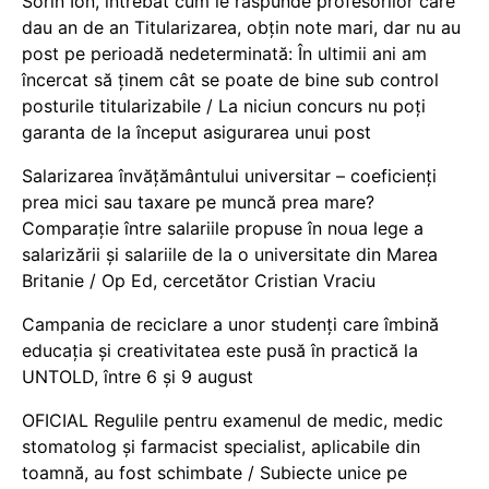
Sorin Ion, întrebat cum le răspunde profesorilor care
dau an de an Titularizarea, obțin note mari, dar nu au
post pe perioadă nedeterminată: În ultimii ani am
încercat să ținem cât se poate de bine sub control
posturile titularizabile / La niciun concurs nu poți
garanta de la început asigurarea unui post
Salarizarea învățământului universitar – coeficienți
prea mici sau taxare pe muncă prea mare?
Comparație între salariile propuse în noua lege a
salarizării și salariile de la o universitate din Marea
Britanie / Op Ed, cercetător Cristian Vraciu
Campania de reciclare a unor studenți care îmbină
educația și creativitatea este pusă în practică la
UNTOLD, între 6 și 9 august
OFICIAL Regulile pentru examenul de medic, medic
stomatolog și farmacist specialist, aplicabile din
toamnă, au fost schimbate / Subiecte unice pe