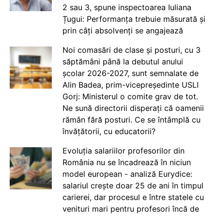
2 sau 3, spune inspectoarea Iuliana
Țugui: Performanța trebuie măsurată și
prin câți absolvenți se angajează
Noi comasări de clase și posturi, cu 3
săptămâni până la debutul anului
școlar 2026-2027, sunt semnalate de
Alin Badea, prim-vicepreședinte USLI
Gorj: Ministerul o comite grav de tot.
Ne sună directorii disperați că oamenii
rămân fără posturi. Ce se întâmplă cu
învățătorii, cu educatorii?
Evoluția salariilor profesorilor din
România nu se încadrează în niciun
model european - analiză Eurydice:
salariul crește doar 25 de ani în timpul
carierei, dar procesul e între statele cu
venituri mari pentru profesori încă de